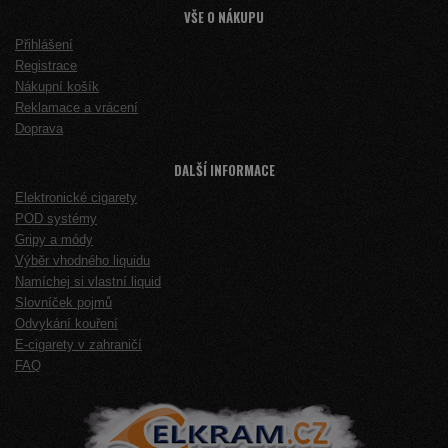
VŠE O NÁKUPU
Přihlášení
Registrace
Nákupní košík
Reklamace a vrácení
Doprava
DALŠÍ INFORMACE
Elektronické cigarety
POD systémy
Gripy a módy
Výběr vhodného liquidu
Namíchej si vlastní liquid
Slovníček pojmů
Odvykání kouření
E-cigarety v zahraničí
FAQ