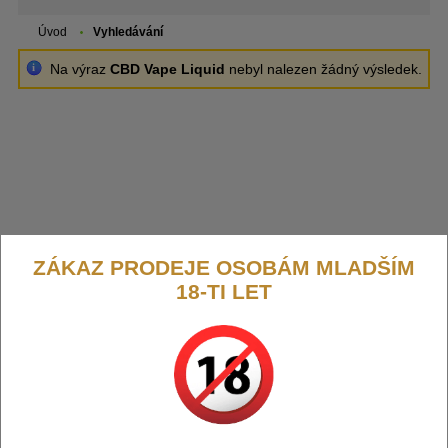
Úvod
Vyhledávání
Na výraz
CBD Vape Liquid
nebyl nalezen žádný výsledek.
ZÁKAZ PRODEJE OSOBÁM MLADŠÍM
18-TI LET