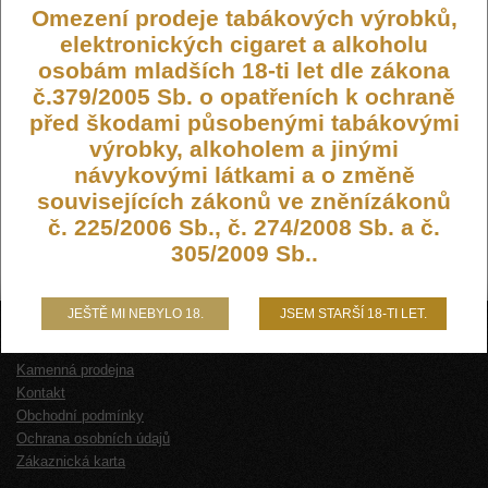
Omezení prodeje tabákových výrobků,
elektronických cigaret a alkoholu
osobám mladších 18-ti let dle zákona
č.379/2005 Sb. o opatřeních k ochraně
před škodami působenými tabákovými
výrobky, alkoholem a jinými
návykovými látkami a o změně
souvisejících zákonů ve zněnízákonů
č. 225/2006 Sb., č. 274/2008 Sb. a č.
305/2009 Sb..
JEŠTĚ MI NEBYLO 18.
JSEM STARŠÍ 18-TI LET.
O NÁS
Kamenná prodejna
Kontakt
Obchodní podmínky
Ochrana osobních údajů
Zákaznická karta