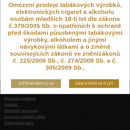
Omezení prodeje tabákových výrobků,
elektronických cigaret a alkoholu
osobám mladších 18-ti let dle zákona
č.379/2005 Sb. o opatřeních k ochraně
před škodami působenými tabákovými
výrobky, alkoholem a jinými
návykovými látkami a o změně
souvisejících zákonů ve zněnízákonů
č. 225/2006 Sb., č. 274/2008 Sb. a č.
305/2009 Sb..
JEŠTĚ MI NEBYLO 18.
JSEM STARŠÍ 18-TI LET.
O NÁS
Kamenná prodejna
Kontakt
Obchodní podmínky
Ochrana osobních údajů
Zákaznická karta