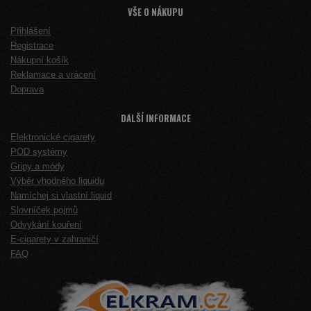
VŠE O NÁKUPU
Přihlášení
Registrace
Nákupní košík
Reklamace a vrácení
Doprava
DALŠÍ INFORMACE
Elektronické cigarety
POD systémy
Gripy a módy
Výběr vhodného liquidu
Namíchej si vlastní liquid
Slovníček pojmů
Odvykání kouření
E-cigarety v zahraničí
FAQ