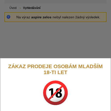
Úvod
Vyhledávání
Na výraz
aspire zelos
nebyl nalezen žádný výsledek.
ZÁKAZ PRODEJE OSOBÁM MLADŠÍM
18-TI LET