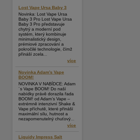
Lost Vape Ursa Baby 3
Novinka: Lost Vape Ursa
Baby 3 Pro Lost Vape Ursa
Baby 3 Pro představuje
chytrý a moderní pod
systém, který kombinuje
minimalistický design,
prémiové zpracování a
pokročilé technologie, čímž
přináší zcela...
více
Novinka Adam’s Vape
BOOM!
NOVINKA V NABÍDCE: Adam
´s Vape BOOM! Do naší
nabídky právě dorazila řada
BOOM! od Adam’s Vape –
extrémně intenzivní Shake &
Vape příchutě, které přináší
maximální sílu, hutnost a
nezapomenutelný chuťový...
více
Liquidy Impress Salt