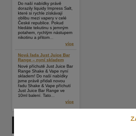
Do naší nabídky právě
dorazily liquidy Impress Salt,
které si rychle získávají
oblibu mezi vapery v celé
České republice. Pokud
hledáte tekutinu s jemným
potahem, rychlým nástupem
nikotinu a přitom...
více
Nová řada Just Juice Bar
Range – nyní skladem
Nové příchutě Just Juice Bar
Range Shake & Vape nyní
skladem! Do naší nabídky
jsme právě přidali novou
řadu Shake & Vape příchutí
Just Juice Bar Range ve
10ml balení. Tato...
více
Z
BLOG / ČLÁNKY