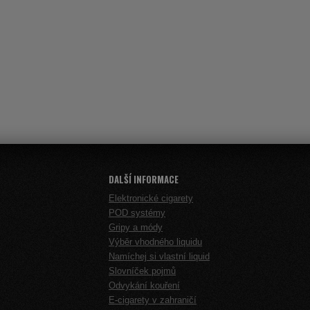
DALŠÍ INFORMACE
Elektronické cigarety
POD systémy
Gripy a módy
Výběr vhodného liquidu
Namíchej si vlastní liquid
Slovníček pojmů
Odvykání kouření
E-cigarety v zahraničí