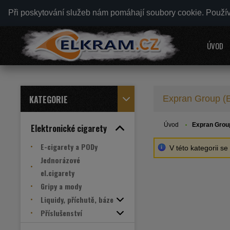
Při poskytování služeb nám pomáhají soubory cookie. Použí
ÚVOD
KATEGORIE
Expran Group (E
Úvod
Expran Grou
Elektronické cigarety
E-cigarety a PODy
V této kategorii s
Jednorázové
el.cigarety
Gripy a mody
Liquidy, příchutě, báze
Příslušenství