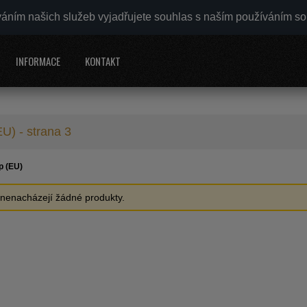
váním našich služeb vyjadřujete souhlas s naším používáním s
INFORMACE
KONTAKT
U) - strana 3
p (EU)
e nenacházejí žádné produkty.