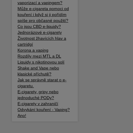
vaporizací a vapingem?
Může e-cigareta pomoci od
kouření i když si ji pořídím
spíše pro občasné použití?
Co jsou CBD e-liquidy?
Jednorázové e-cigarety
Životnost žhavících hlav a
cartridgí
Korona a vaping
Rozdíly mezi MTL a DL
Liquidy s nikotinovou solí
Shake and Vape nebo
klasické příchutě?
Jak se správně starat o e-
cigaretu.
E-cigarety, gripy nebo
jednoduché PODy?
E-cigarety v zahraničí
Odvykání kouření - Vaping?
Ano!