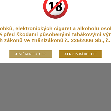
bků, elektronických cigaret a alkoholu osob
aně před škodami působenými tabákovými výr
h zákonů ve zněnízákonů č. 225/2006 Sb., č. 
JEŠTĚ MI NEBYLO 18.
JSEM STARŠÍ 18-TI LET.