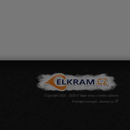
Copyright 2016 - 2026 © Vape shop v centru Liberce
Pronájem eshopů - Atomer.cz