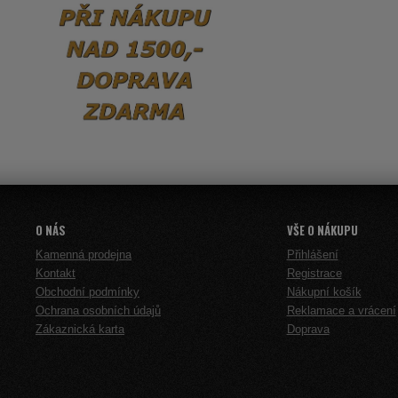
O NÁS
VŠE O NÁKUPU
Kamenná prodejna
Přihlášení
Kontakt
Registrace
Obchodní podmínky
Nákupní košík
Ochrana osobních údajů
Reklamace a vrácení
Zákaznická karta
Doprava