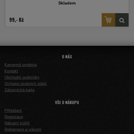
Skladem
99,- Kč
O NÁS
Kamenná prodejna
Kontakt
Obchodní podmínky
Ochrana osobních údajů
Zákaznická karta
VŠE O NÁKUPU
Přihlášení
Registrace
Nákupní košík
Reklamace a vrácení