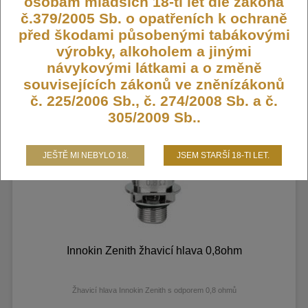
osobám mladších 18-ti let dle zákona
Žhavicí hlava Innokin Zenith s odporem 1,6 ohmů
č.379/2005 Sb. o opatřeních k ochraně
Skladem
před škodami působenými tabákovými
výrobky, alkoholem a jinými
návykovými látkami a o změně
99,- Kč
souvisejících zákonů ve zněnízákonů
č. 225/2006 Sb., č. 274/2008 Sb. a č.
305/2009 Sb..
JEŠTĚ MI NEBYLO 18.
JSEM STARŠÍ 18-TI LET.
Innokin Zenith žhavicí hlava 0,8ohm
Žhavicí hlava Innokin Zenith s odporem 0,8 ohmů