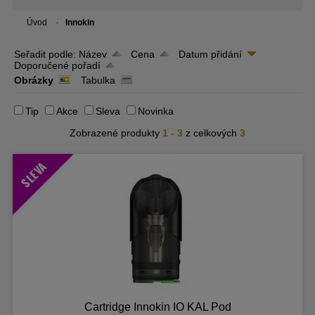
Úvod
Innokin
Seřadit podle:
Název
Cena
Datum přidání
Doporučené pořadí
Obrázky
Tabulka
Tip
Akce
Sleva
Novinka
Zobrazené produkty
1 - 3
z celkových
3
SLEVA
Cartridge Innokin IO KAL Pod