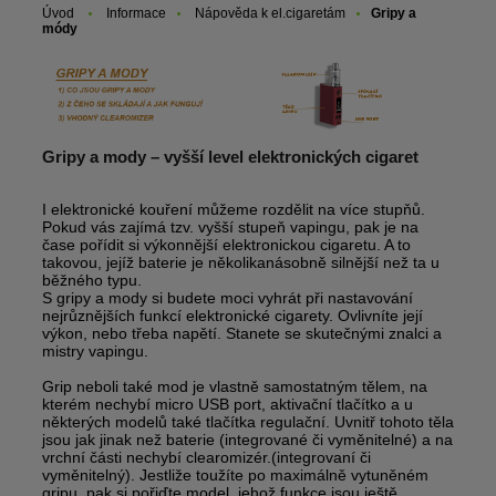
Úvod
Informace
Nápověda k el.cigaretám
Gripy a
módy
Gripy a mody – vyšší level elektronických cigaret
I elektronické kouření můžeme rozdělit na více stupňů.
Pokud vás zajímá tzv. vyšší stupeň vapingu, pak je na
čase pořídit si výkonnější elektronickou cigaretu. A to
takovou, jejíž baterie je několikanásobně silnější než ta u
běžného typu.
S gripy a mody si budete moci vyhrát při nastavování
nejrůznějších funkcí elektronické cigarety. Ovlivníte její
výkon, nebo třeba napětí. Stanete se skutečnými znalci a
mistry vapingu.
Grip neboli také mod je vlastně samostatným tělem, na
kterém nechybí micro USB port, aktivační tlačítko a u
některých modelů také tlačítka regulační. Uvnitř tohoto těla
jsou jak jinak než baterie (integrované či vyměnitelné) a na
vrchní části nechybí clearomizér.(integrovaní či
vyměnitelný). Jestliže toužíte po maximálně vytuněném
gripu, pak si pořiďte model, jehož funkce jsou ještě