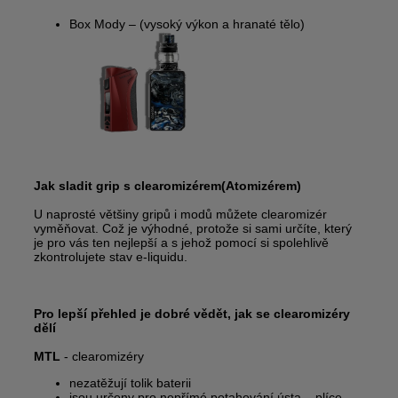
Box Mody
– (vysoký výkon a hranaté tělo)
Jak sladit grip s clearomizérem(Atomizérem)
U naprosté většiny gripů i modů můžete clearomizér
vyměňovat. Což je výhodné, protože si sami určíte, který
je pro vás ten nejlepší a s jehož pomocí si spolehlivě
zkontrolujete stav e-liquidu.
Pro lepší přehled je dobré vědět, jak se clearomizéry
dělí
MTL
- clearomizéry
nezatěžují tolik baterii
jsou určeny pro nepřímé potahování ústa – plíce