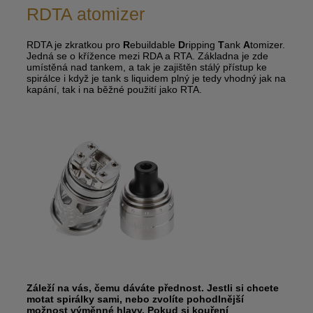
RDTA atomizer
RDTA je zkratkou pro
R
ebuildable
D
ripping
T
ank
A
tomizer.
Jedná se o křížence mezi RDA a RTA. Základna je zde
umístěná nad tankem, a tak je zajištěn stálý přístup ke
spirálce i když je tank s liquidem plný je tedy vhodný jak na
kapání, tak i na běžné použití jako RTA.
Záleží na vás, čemu dáváte přednost. Jestli si chcete
motat spirálky sami, nebo zvolíte pohodlnější
možnost výměnné hlavy. Pokud si kouření