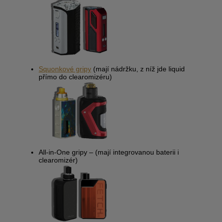
Squonkové gripy
(mají nádržku, z níž jde liquid
přímo do clearomizéru)
All-in-One gripy
– (mají integrovanou baterii i
clearomizér)