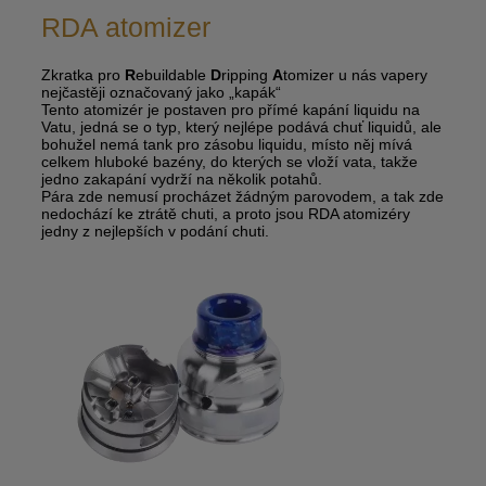
RDA atomizer
Zkratka pro
R
ebuildable
D
ripping
A
tomizer u nás vapery
nejčastěji označovaný jako „kapák“
Tento atomizér je postaven pro přímé kapání liquidu na
Vatu, jedná se o typ, který nejlépe podává chuť liquidů, ale
bohužel nemá tank pro zásobu liquidu, místo něj mívá
celkem hluboké bazény, do kterých se vloží vata, takže
jedno zakapání vydrží na několik potahů.
Pára zde nemusí procházet žádným parovodem, a tak zde
nedochází ke ztrátě chuti, a proto jsou RDA atomizéry
jedny z nejlepších v podání chuti.