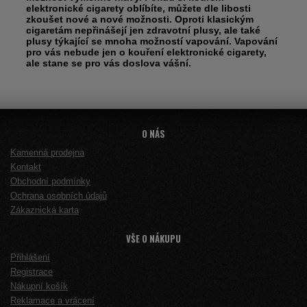
elektronické cigarety oblíbíte, můžete dle libosti
zkoušet nové a nové možnosti. Oproti klasickým
cigaretám nepřinášejí jen zdravotní plusy, ale také
plusy týkající se mnoha možností vapování. Vapování
pro vás nebude jen o kouření elektronické cigarety,
ale stane se pro vás doslova vášní.
O NÁS
Kamenná prodejna
Kontakt
Obchodní podmínky
Ochrana osobních údajů
Zákaznická karta
VŠE O NÁKUPU
Přihlášení
Registrace
Nákupní košík
Reklamace a vrácení