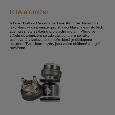
RTA atomizer
RTA je zkratkou
R
ebuildable
T
ank
A
tomizer. Nabízí tvar
jako klasický clearomizér pro žhavící hlavy, ale místo těch
zde naleznete základnu pro vlastní motání. Přímo ve
středu clearomizéru se zde základna pro spirálku
uschovaná v izolované komoře, která je obklopena
liquidem. Tyto clearomizéry jsou velice oblíbené a hojně
rozšířené.