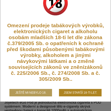
Výrobce:
Joyetech
Kód:
CIG-EGOAIO-EGO-POD-RW
Dostupnost:
Skladem
Omezení prodeje tabákových výrobků,
Počet ks:
53
ks
elektronických cigaret a alkoholu
osobám mladších 18-ti let dle zákona
300,- KČ
č.379/2005 Sb. o opatřeních k ochraně
před škodami působenými tabákovými
DO KOŠÍKU
výrobky, alkoholem a jinými
návykovými látkami a o změně
souvisejících zákonů ve zněnízákonů
č. 225/2006 Sb., č. 274/2008 Sb. a č.
305/2009 Sb..
Joyetech eGo Pod elektronická
cigareta 1000mAh Rainbow
JEŠTĚ MI NEBYLO 18.
JSEM STARŠÍ 18-TI LET.
Joyetech eGo Pod je jednoduchá elektronická cigareta s POD
systémem. Moderní a designové tělo e-cigarety skrývá
vestavěnou baterii o kapacitě 1000mAh s automatickým