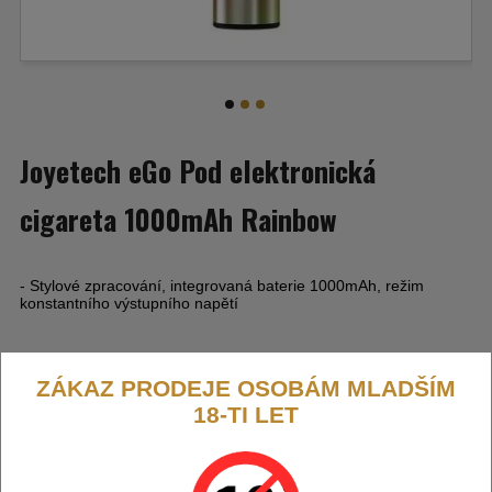
Joyetech eGo Pod elektronická
cigareta 1000mAh Rainbow
- Stylové zpracování, integrovaná baterie 1000mAh, režim
konstantního výstupního napětí
ZÁKAZ PRODEJE OSOBÁM MLADŠÍM
18-TI LET