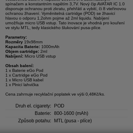
spínačem a konstantním napětím 3,7V. Nový čip AVATAR IC 1.0
disponuje ochranou proti zkratu, přehřátí a vybití, či 8 vteřinovou
ochranou žhavení. Vyměnitelná cartridge (POD) se žhavicí
hlavou o odporu 1,2ohm pojme až 2ml liquidu. Nabíjení
umožňuje micro USB vstup. Tato inovace je vhodná pro kouření
ve stylu MTL, tedy klasického šlukování pusa-plíce.
Parametry:
Rozměry
19x98mm
Kapacita Baterie:
1000mAh
Objem cartridge:
2ml
Nabíjení:
Micro USB vstup
Obsah balení:
1 x Baterie eGo Pod
1 x Cartridge eGo Pod
1 x Micro USB kabel
1 x Plnicí lahvička
Cena zahrnuje recyklační poplatek ve výši 0,48Kč/ks.
Druh el. cigarety:
POD
Baterie:
800-1600 (mAh)
Způsob potahu:
MTL (pusa - plíce)