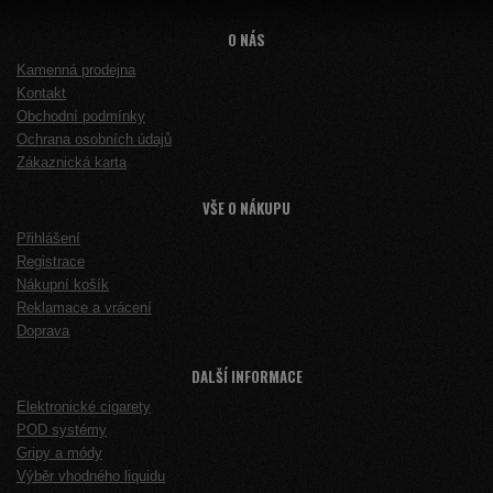
O NÁS
Kamenná prodejna
Kontakt
Obchodní podmínky
Ochrana osobních údajů
Zákaznická karta
VŠE O NÁKUPU
Přihlášení
Registrace
Nákupní košík
Reklamace a vrácení
Doprava
DALŠÍ INFORMACE
Elektronické cigarety
POD systémy
Gripy a módy
Výběr vhodného liquidu