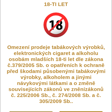
pojme až 2ml liquidu. Tato inovace je vhodná pro kouření ve
18-TI LET
stylu MTL, tedy klasického šlukování pusa-plíce.
Omezení prodeje tabákových výrobků,
Výrobce:
Joyetech
elektronických cigaret a alkoholu
Kód:
CIG-EGOAIO-EGO-AIO-UV-MB
osobám mladších 18-ti let dle zákona
Dostupnost:
Skladem
č.379/2005 Sb. o opatřeních k ochraně
Počet ks:
183
ks
před škodami působenými tabákovými
výrobky, alkoholem a jinými
návykovými látkami a o změně
319,- KČ
souvisejících zákonů ve zněnízákonů
č. 225/2006 Sb., č. 274/2008 Sb. a č.
DO KOŠÍKU
305/2009 Sb..