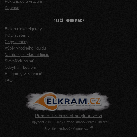
Reklamace a vrácení
Doprava
DALŠÍ INFORMACE
Elektronické cigarety
POD systémy
Gripy a módy
Výběr vhodného liquidu
Namíchej si vlastní liquid
Slovníček pojmů
Odvykání kouření
E-cigarety v zahraničí
FAQ
Přepnout zobrazení na plnou verzi
Copyright 2016 - 2026 © Vape shop v centru Liberce
Pronájem eshopů - Atomer.cz