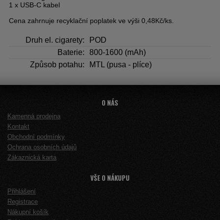
1 x USB-C kabel
Cena zahrnuje recyklační poplatek ve výši 0,48Kč/ks.
Druh el. cigarety:
POD
Baterie:
800-1600 (mAh)
Způsob potahu:
MTL (pusa - plíce)
O NÁS
Kamenná prodejna
Kontakt
Obchodní podmínky
Ochrana osobních údajů
Zákaznická karta
VŠE O NÁKUPU
Přihlášení
Registrace
Nákupní košík