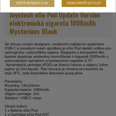
JEŠTĚ MI NEBYLO 18.
JSEM STARŠÍ 18-TI LET.
Joyetech eGo Pod Update Version
elektronická cigareta 1000mAh
Mysterious Black
Se zbrusu novým designem, moderním nabíjecím systémem
USB-C a inovativní mesh spirálkou je eGo Pod ideální volbou pro
začínajícího i pokročilého vapera. Elegantní a kompaktní tělo
baterie obsahuje vestavěný monočlánek o kapacitě 1000mAh s
automatickým spínačem a konstantním napětím 3,7V.
Vyměnitelná cartridge (POD) se žhavící hlavou o odporu 1ohm
pojme až 2ml liquidu. Tato inovace je vhodná pro kouření ve
stylu MTL, tedy klasického šlukování pusa-plíce.
Parametry:
Rozměry:
19x110mm
Kapacita baterie:
1000mAh
Objem cartridge:
2ml
Nabíjení:
USB-C vstup
Obsah balení:
1 x Baterie eGo Pod
1 x Cartridge eGo Pod AST