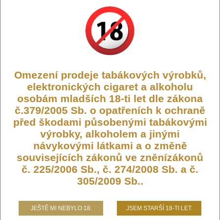
Omezení prodeje tabákových výrobků,
Výrobce:
Joyetech
elektronických cigaret a alkoholu
Kód:
CIG-EGOAIO-EGO-AIO-UV-SS
osobám mladších 18-ti let dle zákona
Dostupnost:
Skladem
č.379/2005 Sb. o opatřeních k ochraně
Počet ks:
53
ks
před škodami působenými tabákovými
výrobky, alkoholem a jinými
319,- KČ
návykovými látkami a o změně
souvisejících zákonů ve zněnízákonů
č. 225/2006 Sb., č. 274/2008 Sb. a č.
DO KOŠÍKU
305/2009 Sb..
JEŠTĚ MI NEBYLO 18.
JSEM STARŠÍ 18-TI LET.