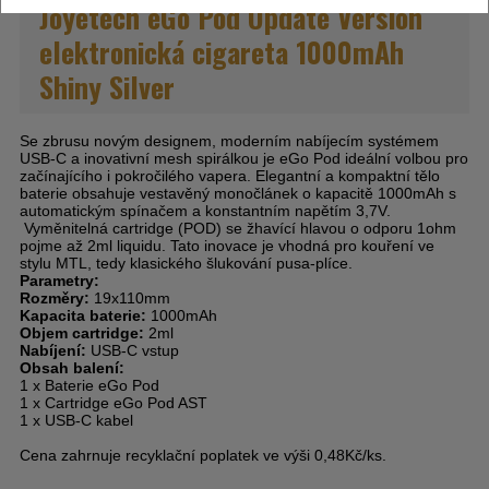
Joyetech eGo Pod Update Version
elektronická cigareta 1000mAh
Shiny Silver
Se zbrusu novým designem, moderním nabíjecím systémem
USB-C a inovativní mesh spirálkou je eGo Pod ideální volbou pro
začínajícího i pokročilého vapera. Elegantní a kompaktní tělo
baterie obsahuje vestavěný monočlánek o kapacitě 1000mAh s
automatickým spínačem a konstantním napětím 3,7V.
Vyměnitelná cartridge (POD) se žhavící hlavou o odporu 1ohm
pojme až 2ml liquidu. Tato inovace je vhodná pro kouření ve
stylu MTL, tedy klasického šlukování pusa-plíce.
Parametry:
Rozměry:
19x110mm
Kapacita baterie:
1000mAh
Objem cartridge:
2ml
Nabíjení:
USB-C vstup
Obsah balení:
1 x Baterie eGo Pod
1 x Cartridge eGo Pod AST
1 x USB-C kabel
Cena zahrnuje recyklační poplatek ve výši 0,48Kč/ks.