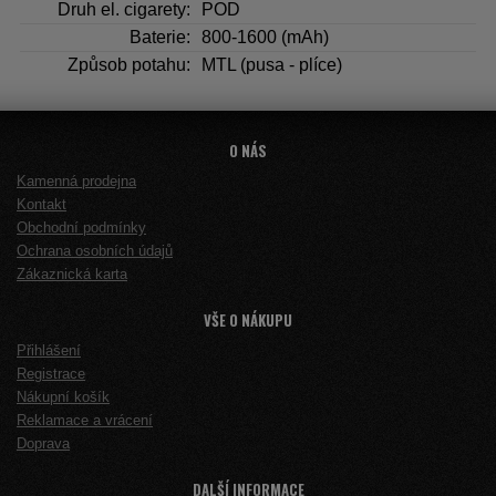
Druh el. cigarety:
POD
Baterie:
800-1600 (mAh)
Způsob potahu:
MTL (pusa - plíce)
O NÁS
Kamenná prodejna
Kontakt
Obchodní podmínky
Ochrana osobních údajů
Zákaznická karta
VŠE O NÁKUPU
Přihlášení
Registrace
Nákupní košík
Reklamace a vrácení
Doprava
DALŠÍ INFORMACE