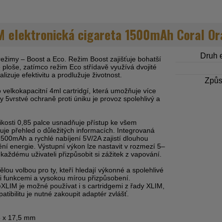
 elektronická cigareta 1500mAh Coral O
Druh e
režimy – Boost a Eco. Režim Boost zajišťuje bohatší
é ploše, zatímco režim Eco střídavě využívá dvojité
lizuje efektivitu a prodlužuje životnost.
Způs
 velkokapacitní 4ml cartridgí, která umožňuje více
y 5vrstvé ochraně proti úniku je provoz spolehlivý a
likosti 0,85 palce usnadňuje přístup ke všem
je přehled o důležitých informacích. Integrovaná
1500mAh a rychlé nabíjení 5V/2A zajistí dlouhou
ění energie. Výstupní výkon lze nastavit v rozmezí 5–
aždému uživateli přizpůsobit si zážitek z vapování.
ou volbou pro ty, kteří hledají výkonné a spolehlivé
i funkcemi a vysokou mírou přizpůsobení.
LIM je možné používat i s cartridgemi z řady XLIM,
atibilitu je nutné zakoupit adaptér zvlášť.
5 x 17,5 mm