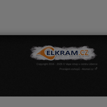
Copyright 2016 - 2026 © Vape shop v centru Liberce
Pronájem eshopů - Atomer.cz