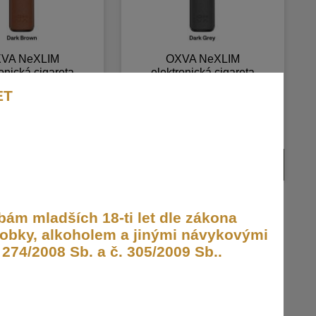
VA NeXLIM
OXVA NeXLIM
onická cigareta
elektronická cigareta
Ah Dark Brown
1500mAh Dark Grey
ET
řináší revoluční generaci
OXVA NeXLIM přináší revoluční generaci
D systémů, které využívají
otevřených POD systémů, které využívají
 Dual Mesh. Tento systém
technologii Dual Mesh. Tento systém
dem
Skladem
 200 % intenzivnější chuť a
poskytuje až o 200 % intenzivnější chuť a
u životnost ve srovnání s
dvojnásobnou životnost ve srovnání s
i single mesh systémy.
tradičními single mesh systémy.
949,- Kč
ám mladších 18-ti let dle zákona
obky, alkoholem a jinými návykovými
274/2008 Sb. a č. 305/2009 Sb..