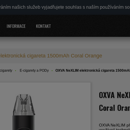
váním našich služeb vyjadřujete souhlas s naším používáním s
INFORMACE
KONTAKT
ektronická cigareta 1500mAh Coral Orange
cigarety
E-cigarety a PODy
OXVA NeXLIM elektronická cigareta 1500mA
OXVA NeXL
Coral Ora
OXVA NeXLIM při
využívají techno