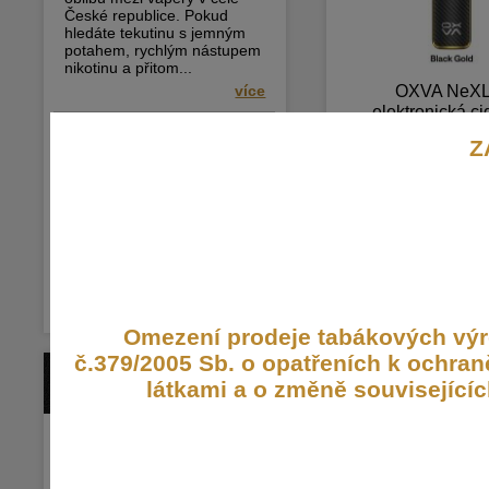
České republice. Pokud
hledáte tekutinu s jemným
potahem, rychlým nástupem
nikotinu a přitom...
více
OXVA NeX
elektronická ci
Nová řada Just Juice Bar
1500mAh Blac
Z
Range – nyní skladem
OXVA NeXLIM přináší revol
Nové příchutě Just Juice Bar
otevřených POD systémů, k
technologii Dual Mesh. T
Range Shake & Vape nyní
Není skladem
poskytuje až o 200 % intenz
skladem! Do naší nabídky
dvojnásobnou životnost v
jsme právě přidali novou
tradičními single mesh
řadu Shake & Vape příchutí
949,- Kč
Just Juice Bar Range ve
10ml balení. Tato...
více
Omezení prodeje tabákových výro
č.379/2005 Sb. o opatřeních k ochr
BLOG / ČLÁNKY
látkami a o změně souvisejícíc
Vaperský oběžník
Vaping na dovolené: Vše, co
potřebujete vědět o