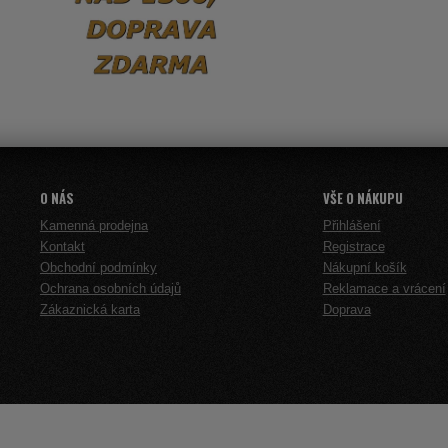
O NÁS
VŠE O NÁKUPU
Kamenná prodejna
Přihlášení
Kontakt
Registrace
Obchodní podmínky
Nákupní košík
Ochrana osobních údajů
Reklamace a vrácení
Zákaznická karta
Doprava