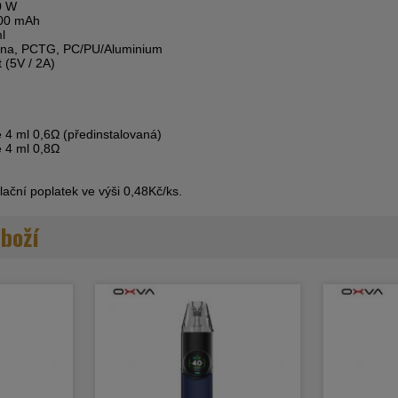
0 W
500 mAh
l
itina, PCTG, PC/PU/Aluminium
 (5V / 2A)
 4 ml 0,6Ω (předinstalovaná)
 4 ml 0,8Ω
ační poplatek ve výši 0,48Kč/ks.
zboží