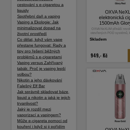
cestování s e-cigaretou a
liquidy
OXVA NeX
Spotřební daň a vaping
elektronická ci
Vaping a Ekologie: Jak
1500mAh Glor
minimalizovat dopad na
OXVA NeXLIM přináší revol
otevřených POD systémů, k
životní prostředí
technologii Dual Mesh. T
Skladem
Co dělat, když vám vape
poskytuje až o 200 % intenz
přestane fungovat: Rady a
dvojnásobnou životnost v
tradičními single mesh
tipy pro řešení běžných
949,- Kč
problémů s e-cigaretami
Vaping versus Zahřívaný
tabák: Proč je vaping lepší
volbou?
Nikotin a jeho dávkování
Falešný Elf Bar
Jak správně skladovat báze,
liquid a nikotin a jaká je jejich
trvanlivost?
Jaký je rozdíl mezi
vaporizací a vapingem?
Může e-cigareta pomoci od
kouření i když si ji pořídím
OXVA NeX