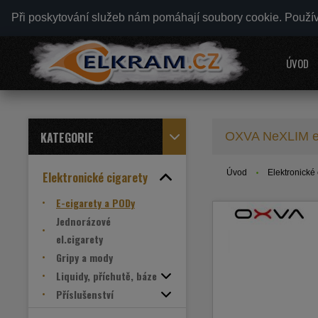
Při poskytování služeb nám pomáhají soubory cookie. Použí
ÚVOD
KATEGORIE
OXVA NeXLIM el
Úvod
Elektronické 
Elektronické cigarety
E-cigarety a PODy
Jednorázové
el.cigarety
Gripy a mody
Liquidy, příchutě, báze
Příslušenství