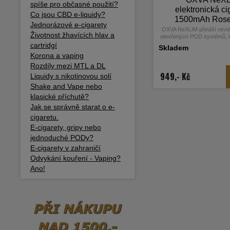
spíše pro občasné použití?
elektronická ci
Co jsou CBD e-liquidy?
1500mAh Rose
Jednorázové e-cigarety
OXVA NeXLIM přináší revol
Životnost žhavících hlav a
otevřených POD systémů, k
technologii Dual Mesh. T
cartridgí
Skladem
poskytuje až o 200 % intenz
Korona a vaping
dvojnásobnou životnost v
Rozdíly mezi MTL a DL
tradičními single mesh
949,- Kč
Liquidy s nikotinovou solí
Shake and Vape nebo
klasické příchutě?
Jak se správně starat o e-
cigaretu.
E-cigarety, gripy nebo
jednoduché PODy?
E-cigarety v zahraničí
Odvykání kouření - Vaping?
Ano!