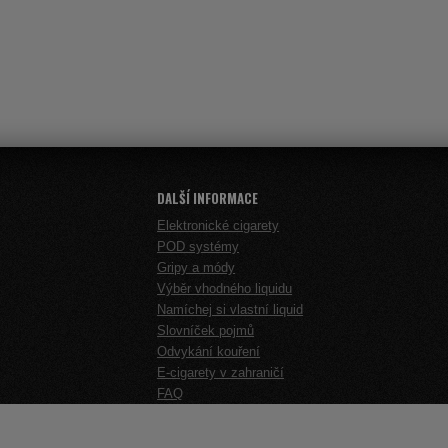
DALŠÍ INFORMACE
Elektronické cigarety
POD systémy
Gripy a módy
Výběr vhodného liquidu
Namíchej si vlastní liquid
Slovníček pojmů
Odvykání kouření
E-cigarety v zahraničí
FAQ