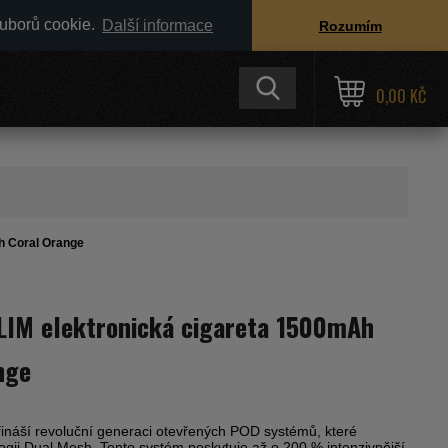
ouborů cookie.
Další informace
Rozumím
0,00 KČ
h Coral Orange
IM elektronická cigareta 1500mAh
nge
náší revoluční generaci otevřených POD systémů, které
logii Dual Mesh. Tento systém poskytuje až o 200 % intenzivnější