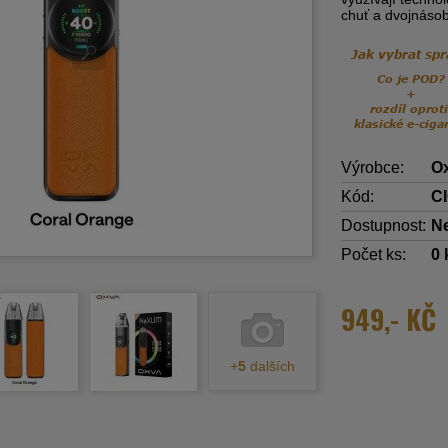
chuť a dvojnásob
Výrobce:
O
Kód:
C
Dostupnost:
N
Počet ks:
0
949,- KČ
+
5
dalších