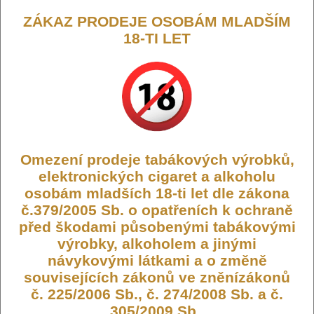
Výrobce:
Oxva
ZÁKAZ PRODEJE OSOBÁM MLADŠÍM
Kód:
CIG-OXVA-NEXLIM-DABL
18-TI LET
Dostupnost:
Skladem
Počet ks:
18
ks
949,- KČ
DO KOŠÍKU
Omezení prodeje tabákových výrobků,
elektronických cigaret a alkoholu
osobám mladších 18-ti let dle zákona
č.379/2005 Sb. o opatřeních k ochraně
OXVA NeXLIM elektronická cigareta
před škodami působenými tabákovými
výrobky, alkoholem a jinými
1500mAh Dark Blue
návykovými látkami a o změně
souvisejících zákonů ve zněnízákonů
Zařízení nabízí dva režimy – Boost a Eco. Režim Boost zajišťuje
č. 225/2006 Sb., č. 274/2008 Sb. a č.
bohatší chuť díky větší topné ploše, zatímco režim Eco střídavě
využívá dvojité spirálky, čímž maximalizuje efektivitu a prodlužuje
305/2009 Sb..