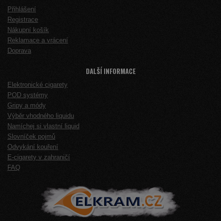
Přihlášení
Registrace
Nákupní košík
Reklamace a vrácení
Doprava
DALŠÍ INFORMACE
Elektronické cigarety
POD systémy
Gripy a módy
Výběr vhodného liquidu
Namíchej si vlastní liquid
Slovníček pojmů
Odvykání kouření
E-cigarety v zahraničí
FAQ