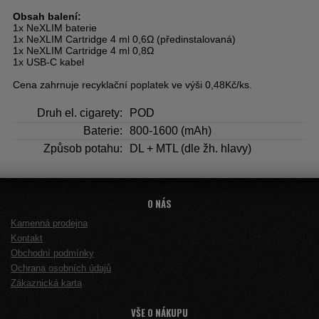
Obsah balení:
1x NeXLIM baterie
1x NeXLIM Cartridge 4 ml 0,6Ω (předinstalovaná)
1x NeXLIM Cartridge 4 ml 0,8Ω
1x USB-C kabel
Cena zahrnuje recyklační poplatek ve výši 0,48Kč/ks.
Druh el. cigarety:
POD
Baterie:
800-1600 (mAh)
Způsob potahu:
DL + MTL (dle žh. hlavy)
O NÁS
Kamenná prodejna
Kontakt
Obchodní podmínky
Ochrana osobních údajů
Zákaznická karta
VŠE O NÁKUPU