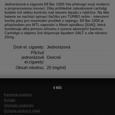
Jednorázová e-cigareta Elf Bar 1000 Vás překvapí svojí moderní
a propracovanou inovací. Díky průhledné zabudované cartridgi
budete mít stálou kontrolu nad stavem liquidu v nádržce. Na těle
baterie se nachází spínací tlačítko pro TURBO režim - intenzivní
tvorba páry pro maximální prožitek z vapingu. Elf Bar 1000 je
přizpůsoben pro MTL vapování s Mesh spirálkou QUAQ, která
kombinuje ultra jemnou síťovinu s vysoce absorpční bavlnou.
Cartridge o objemu 2ml disponuje liquidem SALT o síle nikotinu
20mg.
Druh el. cigarety:
Jednorázová
Příchuť
jednorázové
Ovocné
el.cigarety:
Obsah nikotinu:
20 (mg/ml)
O NÁS
Kamenná prodejna
Kontakt
Obchodní podmínky
Ochrana osobních údajů