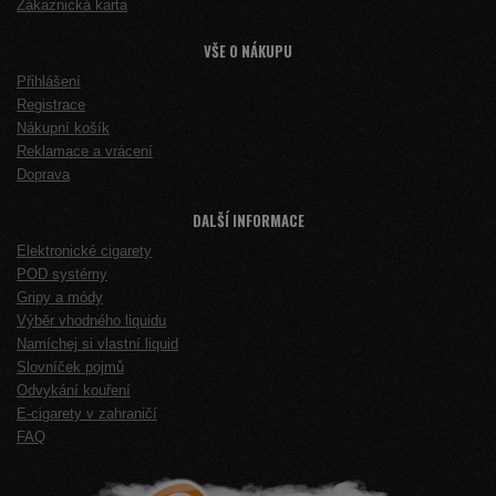
Zákaznická karta
VŠE O NÁKUPU
Přihlášení
Registrace
Nákupní košík
Reklamace a vrácení
Doprava
DALŠÍ INFORMACE
Elektronické cigarety
POD systémy
Gripy a módy
Výběr vhodného liquidu
Namíchej si vlastní liquid
Slovníček pojmů
Odvykání kouření
E-cigarety v zahraničí
FAQ