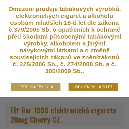
Omezení prodeje tabákových výrobků,
elektronických cigaret a alkoholu
Výrobce:
Elfbar
osobám mladších 18-ti let dle zákona
Kód:
JEC-EB-1000-20-CHERRY
č.379/2005 Sb. o opatřeních k ochraně
před škodami působenými tabákovými
Dostupnost:
Skladem
výrobky, alkoholem a jinými
Počet ks:
4992
ks
návykovými látkami a o změně
souvisejících zákonů ve zněnízákonů
199,- KČ
č. 225/2006 Sb., č. 274/2008 Sb. a č.
305/2009 Sb..
DO KOŠÍKU
JEŠTĚ MI NEBYLO 18.
JSEM STARŠÍ 18-TI LET.
Elf Bar 1000 elektronická cigareta
20mg Cherry CZ