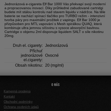
Jednorázová e-cigareta Elf Bar 1000 Vás překvapí svojí moderní
a propracovanou inovací. Díky průhledné zabudované cartridgi
budete mít stálou kontrolu nad stavem liquidu v nádržce. Na těle
baterie se nachází spínací tlačítko pro TURBO režim - intenzivní
tvorba páry pro maximální prožitek z vapingu. Elf Bar 1000 je
přizpůsoben pro MTL vapování s Mesh spirálkou QUAQ, která
kombinuje ultra jemnou síťovinu s vysoce absorpční bavlnou.
Cartridge o objemu 2ml disponuje liquidem SALT o síle nikotinu
20mg.
Druh el. cigarety:
Jednorázová
Příchuť
jednorázové
Ovocné
el.cigarety:
Obsah nikotinu:
20 (mg/ml)
O NÁS
Kamenná prodejna
Kontakt
Obchodní podmínky
Ochrana osobních údajů