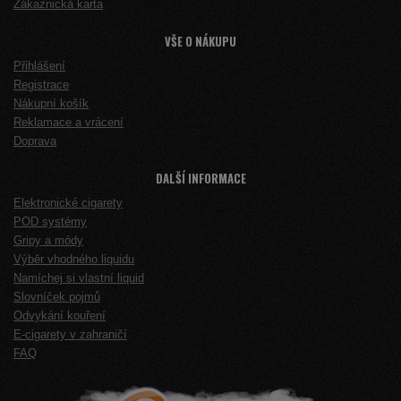
Zákaznická karta
VŠE O NÁKUPU
Přihlášení
Registrace
Nákupní košík
Reklamace a vrácení
Doprava
DALŠÍ INFORMACE
Elektronické cigarety
POD systémy
Gripy a módy
Výběr vhodného liquidu
Namíchej si vlastní liquid
Slovníček pojmů
Odvykání kouření
E-cigarety v zahraničí
FAQ