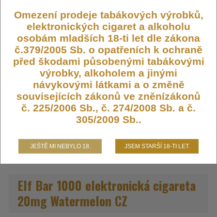
Omezení prodeje tabákových výrobků,
elektronických cigaret a alkoholu
Výrobce:
Elfbar
osobám mladších 18-ti let dle zákona
Kód:
JEC-EB-1000-20-WATERM
č.379/2005 Sb. o opatřeních k ochraně
před škodami působenými tabákovými
Dostupnost:
Skladem
výrobky, alkoholem a jinými
Počet ks:
1851
ks
návykovými látkami a o změně
souvisejících zákonů ve zněnízákonů
199,- KČ
č. 225/2006 Sb., č. 274/2008 Sb. a č.
305/2009 Sb..
DO KOŠÍKU
JEŠTĚ MI NEBYLO 18.
JSEM STARŠÍ 18-TI LET.
Elf Bar 1000 elektronická cigareta
20mg Watermelon CZ