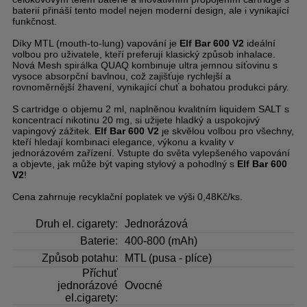
baterií přináší tento model nejen moderní design, ale i vynikající
funkčnost.
Díky MTL (mouth-to-lung) vapování je
Elf Bar 600 V2
ideální
volbou pro uživatele, kteří preferují klasický způsob inhalace.
Nová Mesh spirálka QUAQ kombinuje ultra jemnou síťovinu s
vysoce absorpční bavlnou, což zajišťuje rychlejší a
rovnoměrnější žhavení, vynikající chuť a bohatou produkci páry.
S cartridge o objemu 2 ml, naplněnou kvalitním liquidem SALT s
koncentrací nikotinu 20 mg, si užijete hladký a uspokojivý
vapingový zážitek.
Elf Bar 600 V2
je skvělou volbou pro všechny,
kteří hledají kombinaci elegance, výkonu a kvality v
jednorázovém zařízení. Vstupte do světa vylepšeného vapování
a objevte, jak může být vaping stylový a pohodlný s
Elf Bar 600
V2
!
Cena zahrnuje recyklační poplatek ve výši 0,48Kč/ks.
Druh el. cigarety:
Jednorázová
Baterie:
400-800 (mAh)
Způsob potahu:
MTL (pusa - plíce)
Příchuť
jednorázové
Ovocné
el.cigarety: