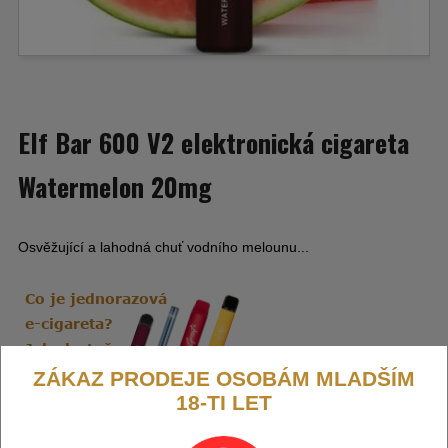
Elf Bar 600 V2 elektronická cigareta
Watermelon 20mg
Osvěžující a lahodná chuť vodního melounu...
ZÁKAZ PRODEJE OSOBÁM MLADŠÍM
18-TI LET