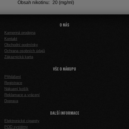
Obsah nikotinu:
20 (mg/ml)
O NÁS
Kamenná prodejna
Kontakt
Obchodní podmínky
Ochrana osobních údajů
Zákaznická karta
VŠE O NÁKUPU
Přihlášení
Registrace
Nákupní košík
Reklamace a vrácení
Doprava
DALŠÍ INFORMACE
Elektronické cigarety
POD systémy