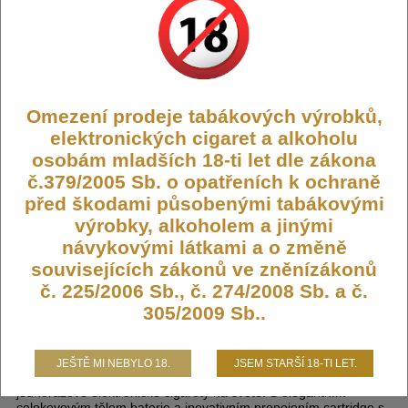
Výrobce:
Elfbar
Kód:
JEC-EB-600V2-WATERMELON
Omezení prodeje tabákových výrobků,
Dostupnost:
Není skladem
elektronických cigaret a alkoholu
Počet ks:
0
ks
osobám mladších 18-ti let dle zákona
č.379/2005 Sb. o opatřeních k ochraně
189,- KČ
před škodami působenými tabákovými
výrobky, alkoholem a jinými
návykovými látkami a o změně
souvisejících zákonů ve zněnízákonů
č. 225/2006 Sb., č. 274/2008 Sb. a č.
Elf Bar 600 V2 elektronická
305/2009 Sb..
cigareta Watermelon 20mg
JEŠTĚ MI NEBYLO 18.
JSEM STARŠÍ 18-TI LET.
Elf Bar 600 V2
představuje vylepšenou verzi nejoblíbenější
jednorázové elektronické cigarety na světě. S elegantním
celokovovým tělem baterie a inovativním propojením cartridge s