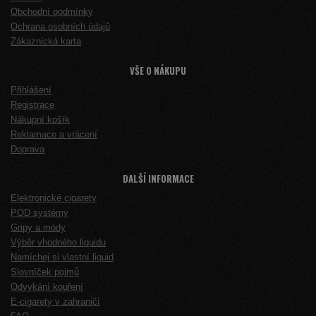
Obchodní podmínky
Ochrana osobních údajů
Zákaznická karta
VŠE O NÁKUPU
Přihlášení
Registrace
Nákupní košík
Reklamace a vrácení
Doprava
DALŠÍ INFORMACE
Elektronické cigarety
POD systémy
Gripy a módy
Výběr vhodného liquidu
Namíchej si vlastní liquid
Slovníček pojmů
Odvykání kouření
E-cigarety v zahraničí