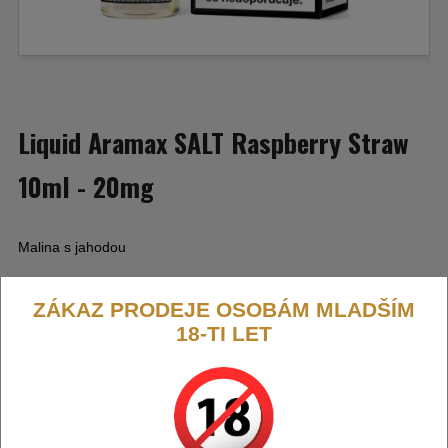
Liquid Aramax SALT Raspberry Straw
10ml - 20mg
Malina s jahodou
ZÁKAZ PRODEJE OSOBÁM MLADŠÍM
18-TI LET
Výrobce:
Liqua-Ritchy (CZ)
Kód:
LIQ-ARMX-S-SWSTR-20