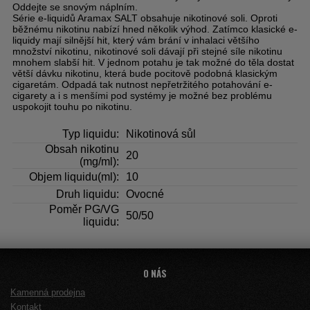
Oddejte se snovým náplním.
Série e-liquidů Aramax SALT obsahuje nikotinové soli. Oproti
běžnému nikotinu nabízí hned několik výhod. Zatímco klasické e-
liquidy mají silnější hit, který vám brání v inhalaci většího
množství nikotinu, nikotinové soli dávají při stejné síle nikotinu
mnohem slabší hit. V jednom potahu je tak možné do těla dostat
větší dávku nikotinu, která bude pocitově podobná klasickým
cigaretám. Odpadá tak nutnost nepřetržitého potahování e-
cigarety a i s menšími pod systémy je možné bez problému
uspokojit touhu po nikotinu.
Typ liquidu:
Nikotinová sůl
Obsah nikotinu
20
(mg/ml):
Objem liquidu(ml):
10
Druh liquidu:
Ovocné
Poměr PG/VG
50/50
liquidu:
O NÁS
Kamenná prodejna
Kontakt