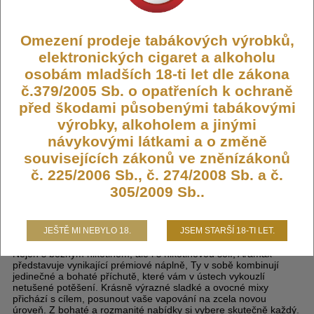
Dostupnost:
Skladem
Počet ks:
52
ks
Omezení prodeje tabákových výrobků,
elektronických cigaret a alkoholu
osobám mladších 18-ti let dle zákona
199,- KČ
č.379/2005 Sb. o opatřeních k ochraně
před škodami působenými tabákovými
DO KOŠÍKU
výrobky, alkoholem a jinými
návykovými látkami a o změně
souvisejících zákonů ve zněnízákonů
č. 225/2006 Sb., č. 274/2008 Sb. a č.
Liquid Aramax SALT Raspberry
305/2009 Sb..
Straw 10ml - 20mg
JEŠTĚ MI NEBYLO 18.
JSEM STARŠÍ 18-TI LET.
Nejen s běžným nikotinem, ale i s nikotinovou solí, Aramax
představuje vynikající prémiové náplně, Ty v sobě kombinují
jedinečné a bohaté příchutě, které vám v ústech vykouzlí
netušené potěšení. Krásně výrazné sladké a ovocné mixy
přichází s cílem, posunout vaše vapování na zcela novou
úroveň. Z bohaté a rozmanité nabídky si vybere skutečně každý.