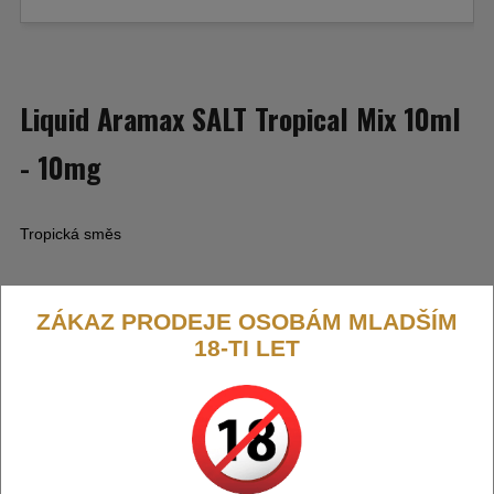
Liquid Aramax SALT Tropical Mix 10ml
- 10mg
Tropická směs
ZÁKAZ PRODEJE OSOBÁM MLADŠÍM
18-TI LET
Výrobce:
Liqua-Ritchy (CZ)
Kód:
LIQ-ARMX-S-TRMIX-10
Dostupnost:
Skladem