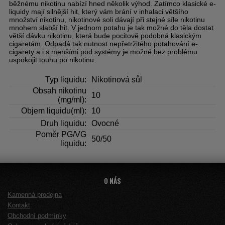
běžnému nikotinu nabízí hned několik výhod. Zatímco klasické e-
liquidy mají silnější hit, který vám brání v inhalaci většího
množství nikotinu, nikotinové soli dávají při stejné síle nikotinu
mnohem slabší hit. V jednom potahu je tak možné do těla dostat
větší dávku nikotinu, která bude pocitově podobná klasickým
cigaretám. Odpadá tak nutnost nepřetržitého potahování e-
cigarety a i s menšími pod systémy je možné bez problému
uspokojit touhu po nikotinu.
Typ liquidu:
Nikotinová sůl
Obsah nikotinu
10
(mg/ml):
Objem liquidu(ml):
10
Druh liquidu:
Ovocné
Poměr PG/VG
50/50
liquidu:
O NÁS
Kamenná prodejna
Kontakt
Obchodní podmínky