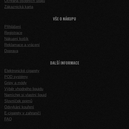
Ochrana osobních údajů
Zákaznická karta
VŠE O NÁKUPU
Přihlášení
Registrace
Nákupní košík
Reklamace a vrácení
Doprava
DALŠÍ INFORMACE
Elektronické cigarety
POD systémy
Gripy a módy
Výběr vhodného liquidu
Namíchej si vlastní liquid
Slovníček pojmů
Odvykání kouření
E-cigarety v zahraničí
FAQ