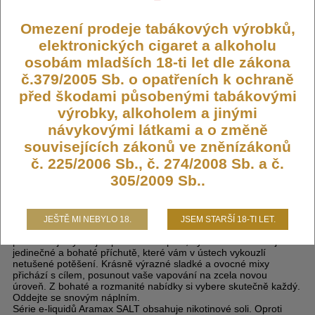
Počet ks:
48
ks
Omezení prodeje tabákových výrobků,
elektronických cigaret a alkoholu
199,- KČ
osobám mladších 18-ti let dle zákona
č.379/2005 Sb. o opatřeních k ochraně
DO KOŠÍKU
před škodami působenými tabákovými
výrobky, alkoholem a jinými
návykovými látkami a o změně
souvisejících zákonů ve zněnízákonů
č. 225/2006 Sb., č. 274/2008 Sb. a č.
Liquid Aramax SALT Tropical Mix
305/2009 Sb..
10ml - 10mg
JEŠTĚ MI NEBYLO 18.
JSEM STARŠÍ 18-TI LET.
Nejen s běžným nikotinem, ale i s nikotinovou solí, Aramax
představuje vynikající prémiové náplně, Ty v sobě kombinují
jedinečné a bohaté příchutě, které vám v ústech vykouzlí
netušené potěšení. Krásně výrazné sladké a ovocné mixy
přichází s cílem, posunout vaše vapování na zcela novou
úroveň. Z bohaté a rozmanité nabídky si vybere skutečně každý.
Oddejte se snovým náplním.
Série e-liquidů Aramax SALT obsahuje nikotinové soli. Oproti