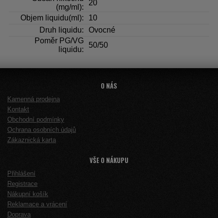
20
(mg/ml):
Objem liquidu(ml):
10
Druh liquidu:
Ovocné
Poměr PG/VG
50/50
liquidu:
O NÁS
Kamenná prodejna
Kontakt
Obchodní podmínky
Ochrana osobních údajů
Zákaznická karta
VŠE O NÁKUPU
Přihlášení
Registrace
Nákupní košík
Reklamace a vrácení
Doprava