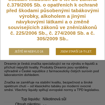
219,- KČ
č.379/2005 Sb. o opatřeních k ochraně
před škodami působenými tabákovými
výrobky, alkoholem a jinými
DO KOŠÍKU
návykovými látkami a o změně
souvisejících zákonů ve zněnízákonů
č. 225/2006 Sb., č. 274/2008 Sb. a č.
305/2009 Sb..
Liquid Dreamix SALT Lesní směs
(Berry Mix'S) 10ml - 20mg
JEŠTĚ MI NEBYLO 18.
JSEM STARŠÍ 18-TI LET.
Dreamix je česká značka specializující se na výrobu e-liquidů a
příchutí nejvyšší kvality. Produkty Dreamix jsou vyráběny
výhradně v České republice z farmaceuticky čistých surovin pod
laboratorním dohledem.
Značka se zaměřuje na stabilní kvalitu, bezpečnost a široké
spektrum chutí – od klasického tabáku po moderní ovocné
směsi. Všechny liquidy splňují evropské normy a TPD legislativu.
Typ liquidu:
Nikotinová sůl
Obsah nikotinu