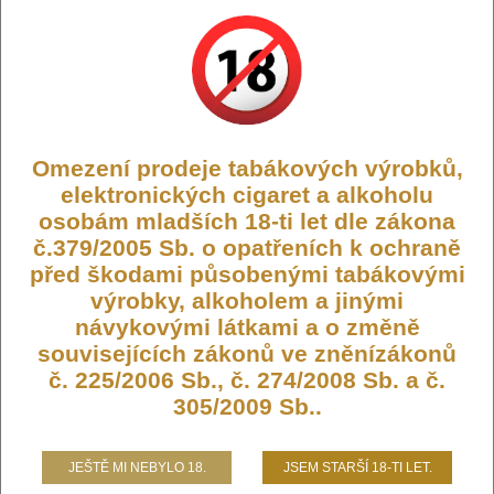
Kód:
LIQ-SALT-DRIFTER-20-PINEA
Dostupnost:
Skladem
Počet ks:
715
ks
235,- KČ
Omezení prodeje tabákových výrobků,
elektronických cigaret a alkoholu
DO KOŠÍKU
osobám mladších 18-ti let dle zákona
č.379/2005 Sb. o opatřeních k ochraně
před škodami působenými tabákovými
výrobky, alkoholem a jinými
návykovými látkami a o změně
Liquid Drifter Bar Salts Pineapple
souvisejících zákonů ve zněnízákonů
Peach Mango 10ml - 20mg
č. 225/2006 Sb., č. 274/2008 Sb. a č.
305/2009 Sb..
Britský výrobce Juice Sauz LTD. má dlouholeté zkušenosti s
výrobou liquidů, a díky tomu jejich liquidy Salt patří mezi ty
nejlepší liquidy s nikotinovou solí na současném trhu. Liquidy
JEŠTĚ MI NEBYLO 18.
JSEM STARŠÍ 18-TI LET.
SALT se od běžných liquidů odlišují tím, že mají nižší PH a