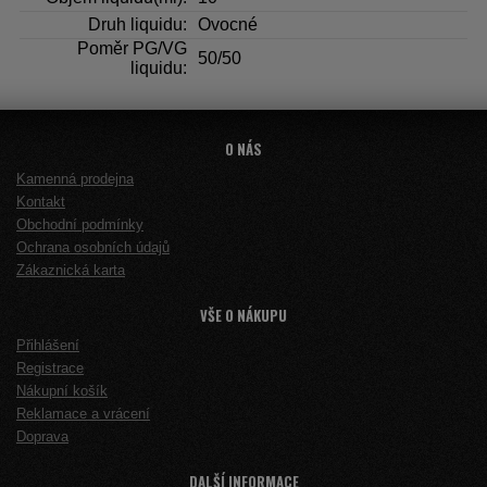
Druh liquidu:
Ovocné
Poměr PG/VG
50/50
liquidu:
O NÁS
Kamenná prodejna
Kontakt
Obchodní podmínky
Ochrana osobních údajů
Zákaznická karta
VŠE O NÁKUPU
Přihlášení
Registrace
Nákupní košík
Reklamace a vrácení
Doprava
DALŠÍ INFORMACE