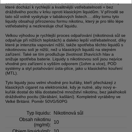
obsahují stále více oblíbenou a žádanou nikotinovou sůl, díky
které dochází k rychlejší a kvalitnější vstřebatelnosti = bez
dráždivého pocitu v krku oproti klasickým liquidům. V přírodě se
tato sůl volně vyskytuje v tabákových listech.....díky tomu tyto
liquidy obsahují přirozenou formu nikotinu, který je pro tělo lépe
vstřebatelný a nezkresluje chuť liquidu.
Velkou výhodou je rychlejší proces odpařování (nikotinová sůl se
odpařuje při nižších teplotách) a daleko lepší vstřebatelnost, díky
které je intenzita vapování nižší, takže spotřeba těchto liquidů s
nikotinovou solí je nižší, než u klasických liquidů na stejném
zařízení. Také se tím prodlužuje životnost žhavících hlav a
snižuje spotřeba baterie. Liquidy s nikotinovou solí jsou nejvíce
vhodné pro zařízení s vyšším odporem (1ohm a více), POD
systémy a styl potahování ústa-plíce, jako u klasického kouření
(MTL).
Tyto liquidy jsou velmi vhodné pro kuřáky, kteří přecházejí z
klasických cigaret na elektronické, kdy je nutné, aby nový e-
kuřák dostal do těla dostatečné množství nikotinu, bez jakéhokoli
dráždivého pocitu (škrábání, kašlání). Kompletně vyráběny ve
Velké Británii. Poměr 50VG/50PG
Typ liquidu:
Nikotinová sůl
Obsah nikotinu
10
(mg/ml):
Objem liquidu(ml):
10