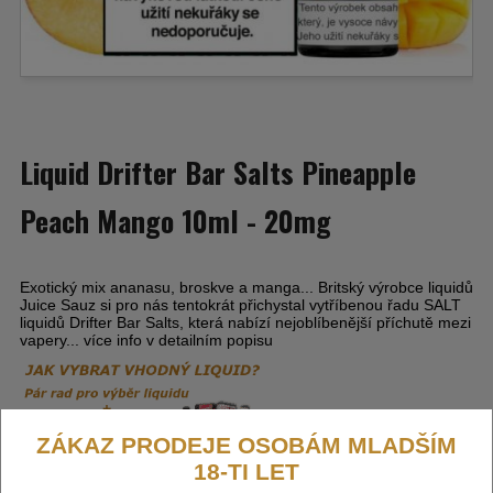
Liquid Drifter Bar Salts Pineapple
Peach Mango 10ml - 20mg
Exotický mix ananasu, broskve a manga... Britský výrobce liquidů
Juice Sauz si pro nás tentokrát přichystal vytříbenou řadu SALT
liquidů Drifter Bar Salts, která nabízí nejoblíbenější příchutě mezi
vapery... více info v detailním popisu
ZÁKAZ PRODEJE OSOBÁM MLADŠÍM
18-TI LET
Výrobce:
Juice Sauz (GB)