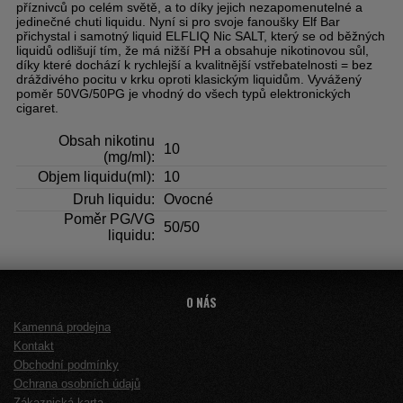
příznivců po celém světě, a to díky jejich nezapomenutelné a
jedinečné chuti liquidu. Nyní si pro svoje fanoušky Elf Bar
přichystal i samotný liquid ELFLIQ Nic SALT, který se od běžných
liquidů odlišují tím, že má nižší PH a obsahuje nikotinovou sůl,
díky které dochází k rychlejší a kvalitnější vstřebatelnosti = bez
dráždivého pocitu v krku oproti klasickým liquidům. Vyvážený
poměr 50VG/50PG je vhodný do všech typů elektronických
cigaret.
Obsah nikotinu
10
(mg/ml):
Objem liquidu(ml):
10
Druh liquidu:
Ovocné
Poměr PG/VG
50/50
liquidu:
O NÁS
Kamenná prodejna
Kontakt
Obchodní podmínky
Ochrana osobních údajů
Zákaznická karta