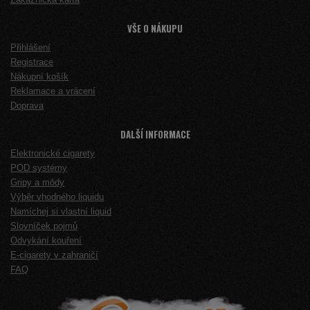
VŠE O NÁKUPU
Přihlášení
Registrace
Nákupní košík
Reklamace a vrácení
Doprava
DALŠÍ INFORMACE
Elektronické cigarety
POD systémy
Gripy a módy
Výběr vhodného liquidu
Namíchej si vlastní liquid
Slovníček pojmů
Odvykání kouření
E-cigarety v zahraničí
FAQ