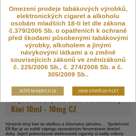
Výrobce:
Elfbar
Omezení prodeje tabákových výrobků,
Kód:
LIQ-ELFLIQ-10-STRWKIWI
elektronických cigaret a alkoholu
Dostupnost:
Skladem
osobám mladších 18-ti let dle zákona
č.379/2005 Sb. o opatřeních k ochraně
Počet ks:
1780
ks
před škodami působenými tabákovými
výrobky, alkoholem a jinými
245,- KČ
návykovými látkami a o změně
souvisejících zákonů ve zněnízákonů
DO KOŠÍKU
č. 225/2006 Sb., č. 274/2008 Sb. a č.
305/2009 Sb..
JEŠTĚ MI NEBYLO 18.
JSEM STARŠÍ 18-TI LET.
Liquid ELFLIQ Nic SALT Strawberry
Kiwi 10ml - 10mg CZ
Výrazné tóny kiwi se sladkou a šťavnatou jahodou... Společnost
Elf Bar je ve světě vapingu opravdovým fenoménem dnešní
doby. Jejich jednorázové elektronické cigarety si našly miliony