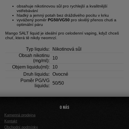
obsahuje nikotinovou sůl pro rychlejší a kvalitnější
vstřebávání
hladký a jemný potah bez dráždivého pocitu v krku
vyvážený poměr
PG50/VG50
pro skvělý přenos chuti a
optimální páru
Mango SALT liquid je ideální pro celodenní vaping, když chceš
chuť, která tě nikdy neomrzí.
Typ liquidu:
Nikotinová sůl
Obsah nikotinu
10
(mg/ml):
Objem liquidu(ml):
10
Druh liquidu:
Ovocné
Poměr PG/VG
50/50
liquidu:
O NÁS
Kamenná prodejna
Kontakt
Obchodní podmínky