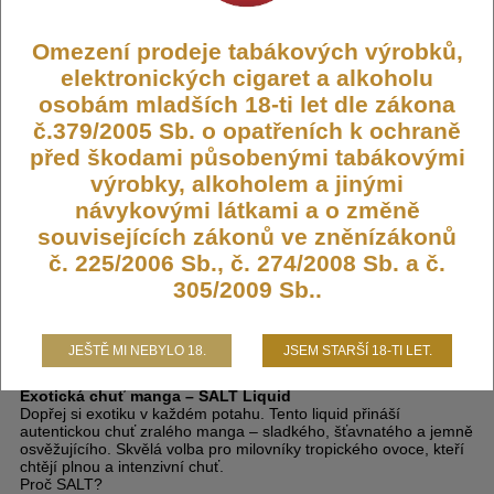
Dostupnost:
Skladem
Omezení prodeje tabákových výrobků,
Počet ks:
72
ks
elektronických cigaret a alkoholu
osobám mladších 18-ti let dle zákona
239,- KČ
č.379/2005 Sb. o opatřeních k ochraně
před škodami působenými tabákovými
DO KOŠÍKU
výrobky, alkoholem a jinými
návykovými látkami a o změně
souvisejících zákonů ve zněnízákonů
č. 225/2006 Sb., č. 274/2008 Sb. a č.
305/2009 Sb..
Liquid IMPRESS SALT Mango 10ml -
10mg
JEŠTĚ MI NEBYLO 18.
JSEM STARŠÍ 18-TI LET.
Exotická chuť manga – SALT Liquid
Dopřej si exotiku v každém potahu. Tento liquid přináší
autentickou chuť zralého manga – sladkého, šťavnatého a jemně
osvěžujícího. Skvělá volba pro milovníky tropického ovoce, kteří
chtějí plnou a intenzivní chuť.
Proč SALT?