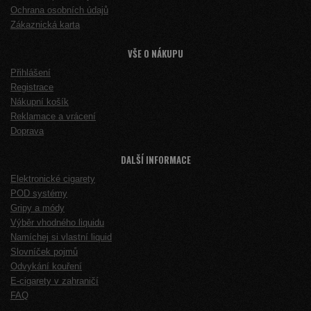
Ochrana osobních údajů
Zákaznická karta
VŠE O NÁKUPU
Přihlášení
Registrace
Nákupní košík
Reklamace a vrácení
Doprava
DALŠÍ INFORMACE
Elektronické cigarety
POD systémy
Gripy a módy
Výběr vhodného liquidu
Namíchej si vlastní liquid
Slovníček pojmů
Odvykání kouření
E-cigarety v zahraničí
FAQ