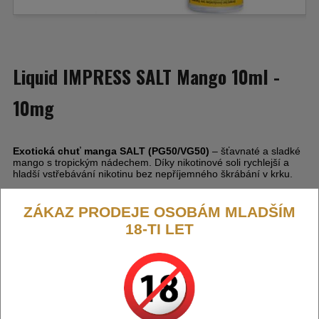
Liquid IMPRESS SALT Mango 10ml -
10mg
Exotická chuť manga SALT (PG50/VG50)
– šťavnaté a sladké
mango s tropickým nádechem. Díky nikotinové soli rychlejší a
hladší vstřebávání nikotinu bez nepříjemného škrábání v krku.
ZÁKAZ PRODEJE OSOBÁM MLADŠÍM
18-TI LET
Výrobce:
Imperia (CZ)
Kód:
LIQ-IMP-S-MENGO-10