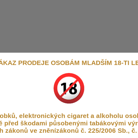
ÁKAZ PRODEJE OSOBÁM MLADŠÍM 18-TI L
bků, elektronických cigaret a alkoholu osob
aně před škodami působenými tabákovými výr
h zákonů ve zněnízákonů č. 225/2006 Sb., č. 