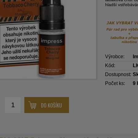
hladší vstřebává
Výrobce:
Im
Kód:
L
Dostupnost:
S
Počet ks:
9
DO KOŠÍKU