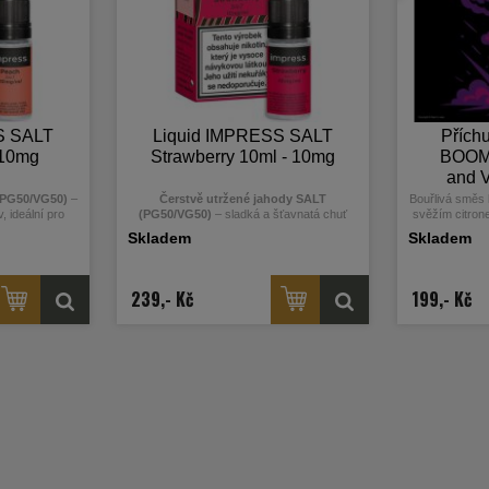
S SALT
Liquid IMPRESS SALT
Přích
 10mg
Strawberry 10ml - 10mg
BOOM!
and V
(PG50/VG50)
–
Čerstvě utržené jahody SALT
Bouřlivá směs 
, ideální pro
(PG50/VG50)
– sladká a šťavnatá chuť
svěžím citrone
kotinové soli
jahod jako právě ze zahrádky. Díky
Skladem
Skladem
ní nikotinu bez
nikotinové soli rychlejší a hladší
í v krku.
vstřebávání nikotinu bez škrábání v krku.
239,- Kč
199,- Kč