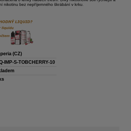
ní nikotinu bez nepříjemného škrábání v krku.
peria (CZ)
IQ-IMP-S-TOBCHERRY-10
kladem
ks