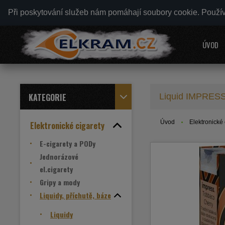
Při poskytování služeb nám pomáhají soubory cookie. Použí
ÚVOD
KATEGORIE
Liquid IMPRESS
Úvod
Elektronické 
Elektronické cigarety
E-cigarety a PODy
Jednorázové
el.cigarety
Gripy a mody
Liquidy, příchutě, báze
Liquidy