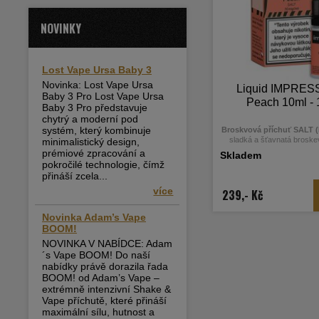
NOVINKY
Lost Vape Ursa Baby 3
Novinka: Lost Vape Ursa
Liquid IMPRES
Baby 3 Pro Lost Vape Ursa
Peach 10ml -
Baby 3 Pro představuje
chytrý a moderní pod
systém, který kombinuje
Broskvová příchuť SALT 
sladká a šťavnatá broskev
minimalistický design,
celodenní vaping. Díky ni
prémiové zpracování a
Skladem
rychlejší a hladší vstřebává
pokročilé technologie, čímž
nepříjemného škrábán
přináší zcela...
více
239,- Kč
Novinka Adam’s Vape
BOOM!
NOVINKA V NABÍDCE: Adam
´s Vape BOOM! Do naší
nabídky právě dorazila řada
BOOM! od Adam’s Vape –
extrémně intenzivní Shake &
Vape příchutě, které přináší
maximální sílu, hutnost a