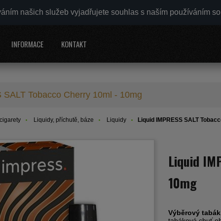
váním našich služeb vyjadřujete souhlas s naším používáním s
INFORMACE
KONTAKT
 SALT Tobacco Cherry 10ml - 10mg
cigarety
Liquidy, příchutě, báze
Liquidy
Liquid IMPRESS SALT Tobacc
Liquid IM
10mg
Výběrový tabák
tabáková chuť ob