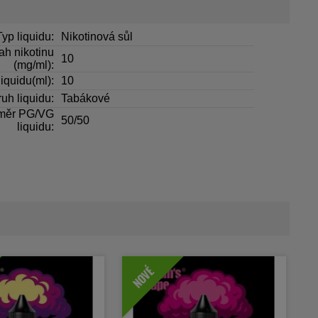
Typ liquidu:
Nikotinová sůl
h nikotinu
10
(mg/ml):
iquidu(ml):
10
uh liquidu:
Tabákové
měr PG/VG
50/50
liquidu:
NOVÉ