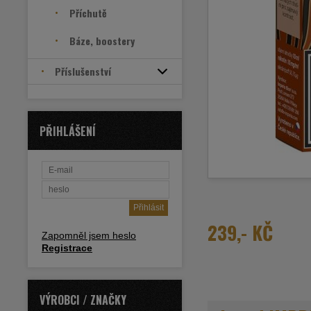
Příchutě
Báze, boostery
Příslušenství
PŘIHLÁŠENÍ
239,- KČ
Zapomněl jsem heslo
Registrace
VÝROBCI / ZNAČKY