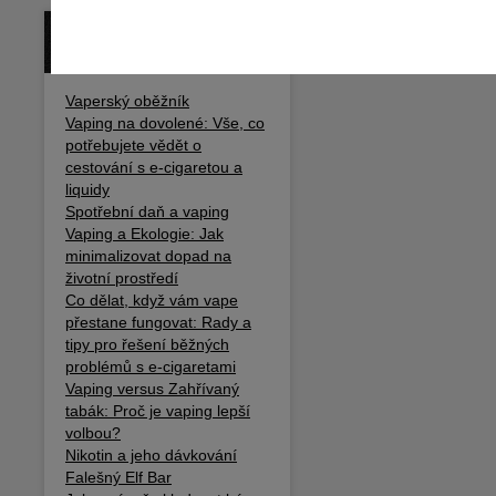
BLOG / ČLÁNKY
Vaperský oběžník
Vaping na dovolené: Vše, co
potřebujete vědět o
cestování s e-cigaretou a
liquidy
Spotřební daň a vaping
Vaping a Ekologie: Jak
minimalizovat dopad na
životní prostředí
Co dělat, když vám vape
přestane fungovat: Rady a
tipy pro řešení běžných
problémů s e-cigaretami
Vaping versus Zahřívaný
tabák: Proč je vaping lepší
volbou?
Nikotin a jeho dávkování
Falešný Elf Bar