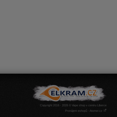
Copyright 2016 - 2026 © Vape shop v centru Liberce
Pronájem eshopů - Atomer.cz