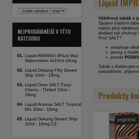
Liquid IMPR
Výběrový tabák s 
Spojení tradiční tabá
nabízí plný tabákov
NEJPRODÁVANĚJŠÍ V TÉTO
dodává tak chuťový z
KATEGORII
Proč SALT?
obsahuje nikot
jemný a hladk
01.
Liquid ARAMAX 4Pack Max
poměr
PG50/
Watermelon 4x10ml-18mg
Tabák s třešňovým nád
02.
Liquid Dekang Fifty Desert
netradičním, příjem
Ship 10ml - 18mg
03.
Liquid Oree SALT Fizzy
Cherry - Třešeň 10ml -
Produkty ku
18mg
04.
Liquid Aramax SALT Tropical
Mix 10ml - 10mg
05.
Liquid Dekang Desert Ship
10ml - 18mg CZ