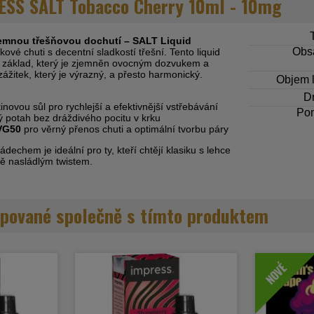
ESS SALT Tobacco Cherry 10ml - 10mg
jemnou třešňovou dochutí – SALT Liquid
Obsa
kové chuti s decentní sladkostí třešní. Tento liquid
ý základ, který je zjemněn ovocným dozvukem a
ážitek, který je výrazný, a přesto harmonický.
Objem l
Dr
inovou sůl pro rychlejší a efektivnější vstřebávání
Po
ý potah bez dráždivého pocitu v krku
VG50
pro věrný přenos chuti a optimální tvorbu páry
echem je ideální pro ty, kteří chtějí klasiku s lehce
ně nasládlým twistem.
pované společně s tímto produktem
NOVÉ