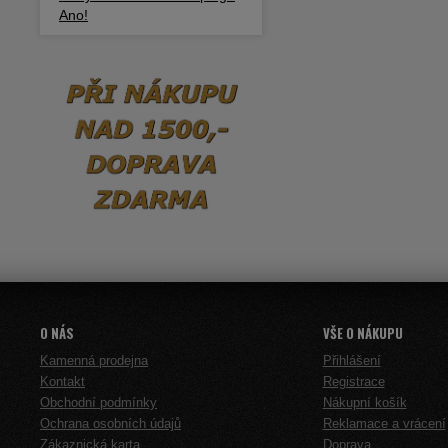
Ano!
O NÁS
VŠE O NÁKUPU
Kamenná prodejna
Přihlášení
Kontakt
Registrace
Obchodní podmínky
Nákupní košík
Ochrana osobních údajů
Reklamace a vrácení
Zákaznická karta
Doprava