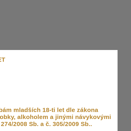
ET
ám mladších 18-ti let dle zákona
obky, alkoholem a jinými návykovými
274/2008 Sb. a č. 305/2009 Sb..