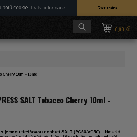
ouborů cookie.
Další informace
Rozumím
0,00 KČ
o Cherry 10ml - 10mg
PRESS SALT Tobacco Cherry 10ml -
 s jemnou třešňovou dochutí SALT (PG50/VG50)
– klasická
ohacená o lehký nádech třešní. Díky nikotinové soli rychlejší a