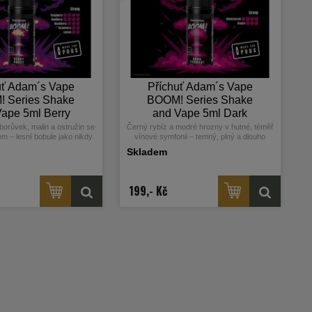
uť Adam´s Vape
Příchuť Adam´s Vape
 Series Shake
BOOM! Series Shake
ape 5ml Berry
and Vape 5ml Dark
Burst
Currant
borůvek, malin a ostružin se
Černý rybíz a modré hrozny v hutné, téměř
m – lesní bobule jako nikdy
vínové symfonii – temný, plný a dlouho
předtím.
doznívající zážitek.
Skladem
199,- Kč