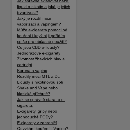
Jak správně skladovat báze,
liquid a nikotin a jaká je jejich
trvanlivost?
Jaký je rozdíl mezi
vaporizací a vapingem?
Může e-cigareta pomoci od
kouření i když si ji pořídím
spíše pro občasné použití?
Co jsou CBD e-liquidy?
Jednorázové e-cigarety
Životnost žhavících hlav a
cartridgí
Korona a vaping
Rozdíly mezi MTL a DL
Liquidy s nikotinovou solí
Shake and Vape nebo
klasické příchutě?
Jak se správně starat o e-
cigaretu.
E-cigarety, gripy nebo
jednoduché PODy?
E-cigarety v zahraničí
Odvykání kouření - Vaping?