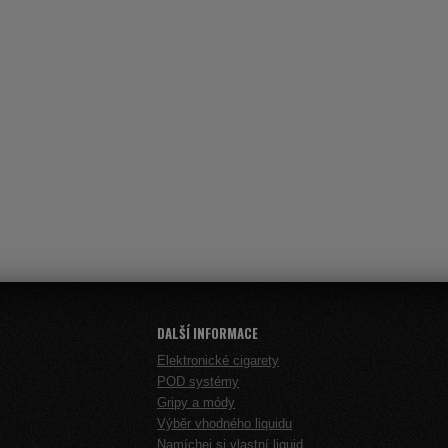
DALŠÍ INFORMACE
Elektronické cigarety
POD systémy
Gripy a módy
Výběr vhodného liquidu
Namíchej si vlastní liquid