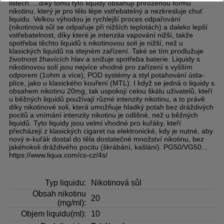
listech.....díky tomu tyto liquidy obsahují přirozenou formu
nikotinu, který je pro tělo lépe vstřebatelný a nezkresluje chuť
liquidu. Velkou výhodou je rychlejší proces odpařování
(nikotinová sůl se odpařuje při nižších teplotách) a daleko lepší
vstřebatelnost, díky které je intenzita vapování nižší, takže
spotřeba těchto liquidů s nikotinovou solí je nižší, než u
klasických liquidů na stejném zařízení. Také se tím prodlužuje
životnost žhavících hlav a snižuje spotřeba baterie. Liquidy s
nikotinovou solí jsou nejvíce vhodné pro zařízení s vyšším
odporem (1ohm a více), POD systémy a styl potahování ústa-
plíce, jako u klasického kouření (MTL). I když se jedná o liquidy s
obsahem nikotinu 20mg, tak uspokojí celou škálu uživatelů, kteří
u běžných liquidů používají různé intenzity nikotinu, a to právě
díky nikotinové soli, která umožňuje hladký potah bez dráždivých
pocitů a vnímání intenzity nikotinu je odlišné, než u běžných
liquidů. Tyto liquidy jsou velmi vhodné pro kuřáky, kteří
přecházejí z klasických cigaret na elektronické, kdy je nutné, aby
nový e-kuřák dostal do těla dostatečné množství nikotinu, bez
jakéhokoli dráždivého pocitu (škrábání, kašlání). PG50/VG50...
https://www.liqua.com/cs-cz/4s/
Typ liquidu:
Nikotinová sůl
Obsah nikotinu
20
(mg/ml):
Objem liquidu(ml):
10