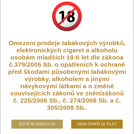
Výrobce:
Liqua-Ritchy (CZ)
Kód:
LIQ-LC-4A-VANIL-10-20
Dostupnost:
Není skladem
Počet ks:
0
ks
Omezení prodeje tabákových výrobků,
209,- KČ
elektronických cigaret a alkoholu
osobám mladších 18-ti let dle zákona
č.379/2005 Sb. o opatřeních k ochraně
před škodami působenými tabákovými
výrobky, alkoholem a jinými
Liquid LIQUA CZ 4S Vanilla Tobacco
návykovými látkami a o změně
10ml-20mg
souvisejících zákonů ve zněnízákonů
č. 225/2006 Sb., č. 274/2008 Sb. a č.
305/2009 Sb..
Výrazná příchuť tabáku obohaceného o vanilkové a máslové
tóny...
.
.
.
Liquidy Liqua 4S se od běžných liquidů odlišují tím, že
mají nižší PH a obsahují stále více oblíbenou a žádanou
nikotinovou sůl, díky které dochází k rychlejší a kvalitnější
JEŠTĚ MI NEBYLO 18.
JSEM STARŠÍ 18-TI LET.
vstřebatelnosti = bez dráždivého pocitu v krku oproti klasickým
liquidům. V přírodě se tato sůl volně vyskytuje v tabákových