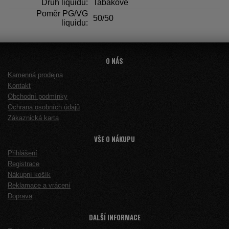
Druh liquidu:
Tabákové
Poměr PG/VG
50/50
liquidu:
O NÁS
Kamenná prodejna
Kontakt
Obchodní podmínky
Ochrana osobních údajů
Zákaznická karta
VŠE O NÁKUPU
Přihlášení
Registrace
Nákupní košík
Reklamace a vrácení
Doprava
DALŠÍ INFORMACE