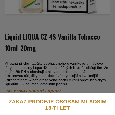
Liquid LIQUA CZ 4S Vanilla Tobacco
10ml-20mg
Výrazná příchuť tabáku obohaceného o vanilkové a máslové
tóny...
.
..
Liquidy Liqua 4S se od běžných liquidů odlišují tím, že
mají nižší PH a obsahují stále více oblíbenou a žádanou
nikotinovou sůl, díky které dochází k rychlejší a kvalitnější
vstřebatelnosti = bez dráždivého pocitu v krku oproti klasickým
liquidům... Více info v detailním popisu
ZÁKAZ PRODEJE OSOBÁM MLADŠÍM
18-TI LET