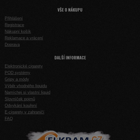
VŠE O NÁKUPU
Přihlášení
Registrace
Nákupní košík
Reklamace a vrácení
Doprava
DALŠÍ INFORMACE
Elektronické cigarety
POD systémy
Gripy a módy
Výběr vhodného liquidu
Namíchej si vlastní liquid
Slovníček pojmů
Odvykání kouření
E-cigarety v zahraničí
FAQ