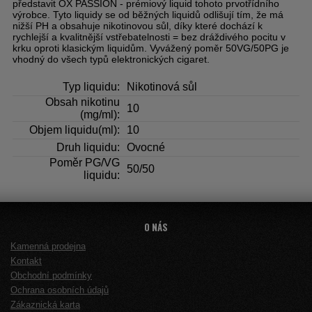
představit OX PASSION - prémiový liquid tohoto prvotřídního
výrobce. Tyto liquidy se od běžných liquidů odlišují tím, že má
nižší PH a obsahuje nikotinovou sůl, díky které dochází k
rychlejší a kvalitnější vstřebatelnosti = bez dráždivého pocitu v
krku oproti klasickým liquidům. Vyvážený poměr 50VG/50PG je
vhodný do všech typů elektronických cigaret.
Typ liquidu:
Nikotinová sůl
Obsah nikotinu
10
(mg/ml):
Objem liquidu(ml):
10
Druh liquidu:
Ovocné
Poměr PG/VG
50/50
liquidu:
O NÁS
Kamenná prodejna
Kontakt
Obchodní podmínky
Ochrana osobních údajů
Zákaznická karta