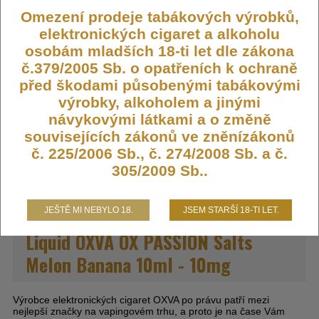
Omezení prodeje tabákových výrobků,
Výrobce:
Oxva
elektronických cigaret a alkoholu
Kód:
LIQ-OXVA-MELBAN-10
osobám mladších 18-ti let dle zákona
Dostupnost:
Skladem
č.379/2005 Sb. o opatřeních k ochraně
Počet ks:
392
ks
před škodami působenými tabákovými
výrobky, alkoholem a jinými
návykovými látkami a o změně
245,- KČ
souvisejících zákonů ve zněnízákonů
č. 225/2006 Sb., č. 274/2008 Sb. a č.
DO KOŠÍKU
305/2009 Sb..
JEŠTĚ MI NEBYLO 18.
JSEM STARŠÍ 18-TI LET.
Liquid OXVA OX PASSION Salts
Melon Banana 10ml - 10mg
Výrobce elektronických cigaret OXVA po právu patří mezi
nejlepší značky na vapingovém trhu, a proto je na čase Vám