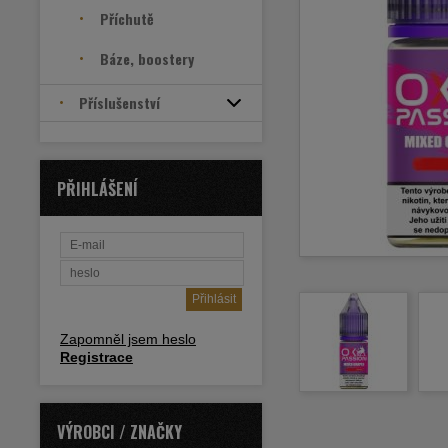
Příchutě
Báze, boostery
Příslušenství
PŘIHLÁŠENÍ
Zapomněl jsem heslo
Registrace
VÝROBCI / ZNAČKY