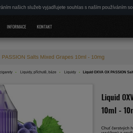
váním našich služeb vyjadřujete souhlas s naším používáním s
INFORMACE
KONTAKT
 PASSION Salts Mixed Grapes 10ml - 10mg
cigarety
Liquidy, příchutě, báze
Liquidy
Liquid OXVA OX PASSION Sal
Liquid OX
10ml - 1
Chuť čerstvých 
vyvážený a osvěž