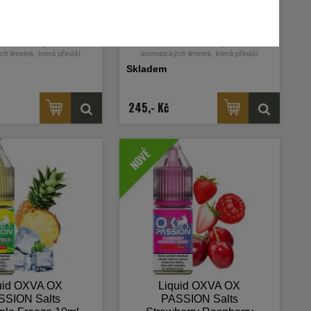
uid OXVA OX
Liquid OXVA OX
ON Salts Lemon
PASSION Salts Lemon
 10ml - 10mg
Lime 10ml - 20mg CZ
ace šťavnatých citrónů a
Svěží kombinace šťavnatých citrónů a
h limetek, která přináší
aromatických limetek, která přináší
pikantní citrusový zážitek.
osvěžující a pikantní citrusový zážitek.
Skladem
245,- Kč
NOVÉ
uid OXVA OX
Liquid OXVA OX
SSION Salts
PASSION Salts