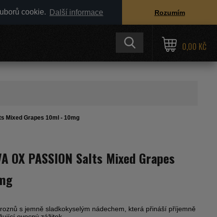
ouborů cookie.
Další informace
Rozumím
0,00 KČ
ts Mixed Grapes 10ml - 10mg
VA OX PASSION Salts Mixed Grapes
0mg
hroznů s jemně sladkokyselým nádechem, která přináší příjemně
ující ovocný zážitek.