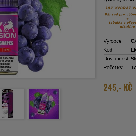
Výrobce:
O
Kód:
L
Dostupnost:
S
Počet ks:
1
245,- KČ