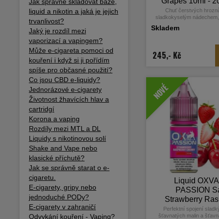
Grapes 10ml - 
Jak správně skladovat báze,
liquid a nikotin a jaká je jejich
Chuť čerstvých hrozn
sladkokyselým nádechem, 
trvanlivost?
příjemně vyvážený a osvě
Skladem
Jaký je rozdíl mezi
zážitek.
vaporizací a vapingem?
Může e-cigareta pomoci od
245,- Kč
kouření i když si ji pořídím
spíše pro občasné použití?
Co jsou CBD e-liquidy?
NOVÉ
Jednorázové e-cigarety
Životnost žhavících hlav a
cartridgí
Korona a vaping
Rozdíly mezi MTL a DL
Liquidy s nikotinovou solí
Shake and Vape nebo
klasické příchutě?
Jak se správně starat o e-
cigaretu.
Liquid OXV
E-cigarety, gripy nebo
PASSION Sa
jednoduché PODy?
Strawberry Ras
E-cigarety v zahraničí
Cherry 10ml - 
Perfektní spojení sladk
Odvykání kouření - Vaping?
šťavnatých malin a šťavn