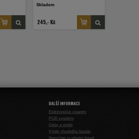
ickou ovocnou
zážitek plný exotiky.
Skladem
ho milovníka
.
245,- Kč
DALŠÍ INFORMACE
Elektronické cigarety
POD systémy
Gripy a módy
Výběr vhodného liquidu
Namíchej si vlastní liquid