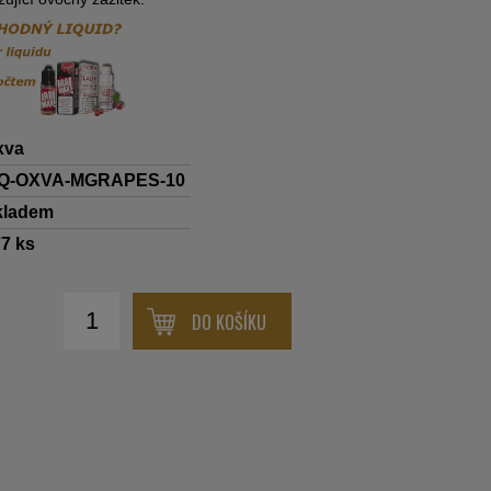
xva
IQ-OXVA-MGRAPES-10
kladem
77
ks
DO KOŠÍKU