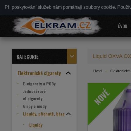
Při poskytování služeb nám pomáhají soubory cookie. Použí
ÚVOD
KATEGORIE
Liquid OXVA OX
Úvod
Elektronické 
Elektronické cigarety
E-cigarety a PODy
NOVÉ
Jednorázové
el.cigarety
Gripy a mody
Liquidy, příchutě, báze
Liquidy