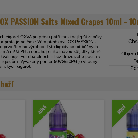
 OX PASSION Salts Mixed Grapes 10ml - 1
ch cigaret OXVA po právu patří mezi nejlepší značky
Obsa
 a proto je na čase Vám představit OX PASSION -
to prvotřídního výrobce. Tyto liquidy se od běžných
 že má nižší PH a obsahuje nikotinovou sůl, díky které
Objem l
 kvalitnější vstřebatelnosti = bez dráždivého pocitu v
ým liquidům. Vyvážený poměr 50VG/50PG je vhodný
Dr
onických cigaret.
Po
zboží
NOVÉ
NOVÉ