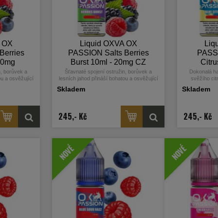
A OX
Liquid OXVA OX
Liq
Berries
PASSION Salts Berries
PASSI
 10mg
Burst 10ml - 20mg CZ
Citr
n, borůvek a
Šťavnaté spojení ostružin, borůvek a
Dokonalá ha
ou a osvěžující
lesních jahod přináší bohatou a osvěžující
svěžího cit
í vaše chuťové
ovocnou chuť, která potěší vaše chuťové
vyvážený chu
Skladem
Skladem
pohárky.
245,- Kč
245,- Kč
NOVÉ
NOVÉ