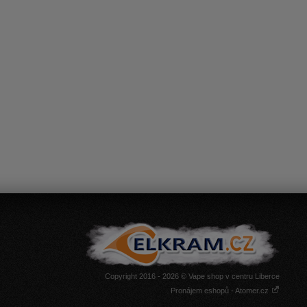
Copyright 2016 - 2026 © Vape shop v centru Liberce
Pronájem eshopů - Atomer.cz