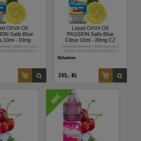
uid OXVA OX
Liquid OXVA OX
ON Salts Blue
PASSION Salts Blue
us 10ml - 10mg
Citrus 10ml - 20mg CZ
rmonie sladké borůvky a
Dokonalá harmonie sladké borůvky a
rónu vytváří osvěžující a
svěžího citrónu vytváří osvěžující a
ťový zážitek plný energie.
vyvážený chuťový zážitek plný energie.
Skladem
245,- Kč
NOVÉ