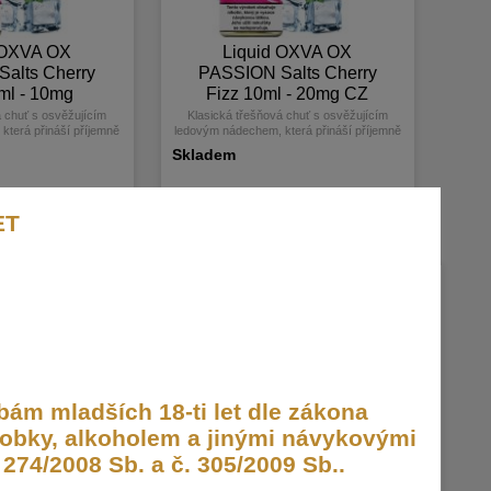
 OXVA OX
Liquid OXVA OX
alts Cherry
PASSION Salts Cherry
ml - 10mg
Fizz 10ml - 20mg CZ
á chuť s osvěžujícím
Klasická třešňová chuť s osvěžujícím
která přináší příjemně
ledovým nádechem, která přináší příjemně
sladký zážitek.
chladivý a sladký zážitek.
Skladem
245,- Kč
ET
NOVÉ
ám mladších 18-ti let dle zákona
obky, alkoholem a jinými návykovými
274/2008 Sb. a č. 305/2009 Sb..