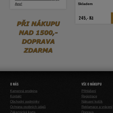
vytváří bohatou a harmon
Ano!
Skladem
chuť, která osloví každé
lesního ovoce
245,- Kč
O NÁS
VŠE O NÁKUPU
Kamenná prodejna
Přihlášení
Kontakt
Registrace
Obchodní podmínky
Nákupní košík
Ochrana osobních údajů
Reklamace a vrácení
Zákaznická karta
Doprava