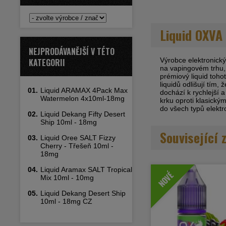
Liquid OXVA
NEJPRODÁVANĚJŠÍ V TÉTO
Výrobce elektronický
KATEGORII
na vapingovém trhu,
prémiový liquid toho
liquidů odlišují tím,
01.
Liquid ARAMAX 4Pack Max
dochází k rychlejší a
Watermelon 4x10ml-18mg
krku oproti klasick
do všech typů elektr
02.
Liquid Dekang Fifty Desert
Ship 10ml - 18mg
Související 
03.
Liquid Oree SALT Fizzy
Cherry - Třešeň 10ml -
18mg
04.
Liquid Aramax SALT Tropical
NOVÉ
Mix 10ml - 10mg
05.
Liquid Dekang Desert Ship
10ml - 18mg CZ