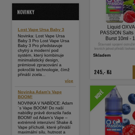
NOVINKY
Liquid OXV
Lost Vape Ursa Baby 3
PASSION Salts 
Novinka: Lost Vape Ursa
Burst 10ml -
Baby 3 Pro Lost Vape Ursa
Šťavnaté spojení ostruži
Baby 3 Pro představuje
lesních jahod přináší bohat
chytrý a moderní pod
ovocnou chuť, která potěš
systém, který kombinuje
Skladem
pohárky.
minimalistický design,
prémiové zpracování a
pokročilé technologie, čímž
245,- Kč
přináší zcela...
více
NOVÉ
Novinka Adam’s Vape
BOOM!
NOVINKA V NABÍDCE: Adam
´s Vape BOOM! Do naší
nabídky právě dorazila řada
BOOM! od Adam’s Vape –
extrémně intenzivní Shake &
Vape příchutě, které přináší
maximální sílu, hutnost a