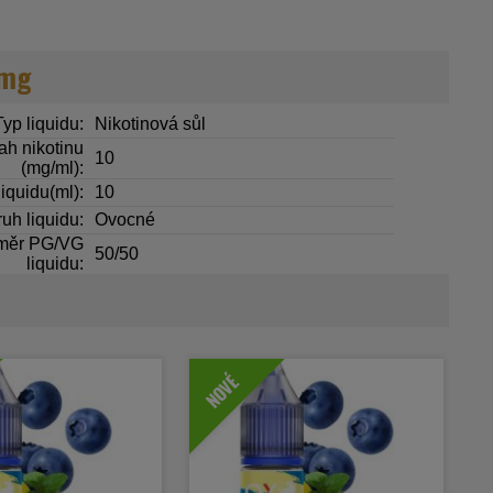
0mg
Typ liquidu:
Nikotinová sůl
h nikotinu
10
(mg/ml):
iquidu(ml):
10
uh liquidu:
Ovocné
měr PG/VG
50/50
liquidu:
NOVÉ