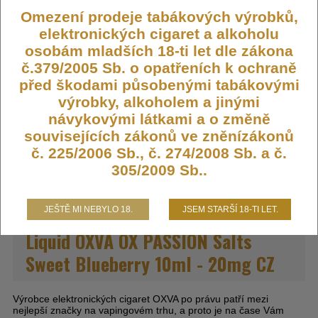
Omezení prodeje tabákových výrobků,
Výrobce:
Oxva
elektronických cigaret a alkoholu
Kód:
LIQ-OXVA-SWBLUE-20
osobám mladších 18-ti let dle zákona
Dostupnost:
Skladem
č.379/2005 Sb. o opatřeních k ochraně
Počet ks:
1292
ks
před škodami působenými tabákovými
výrobky, alkoholem a jinými
návykovými látkami a o změně
245,- KČ
souvisejících zákonů ve zněnízákonů
č. 225/2006 Sb., č. 274/2008 Sb. a č.
DO KOŠÍKU
305/2009 Sb..
JEŠTĚ MI NEBYLO 18.
JSEM STARŠÍ 18-TI LET.
Liquid OXVA OX PASSION Salts
Sweet Blueberry 10ml - 20mg CZ
Výrobce elektronických cigaret OXVA po právu patří mezi
nejlepší značky na vapingovém trhu, a proto je na čase Vám