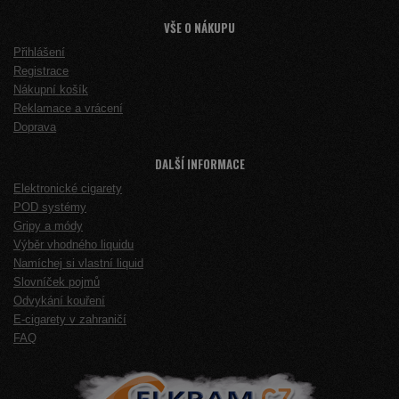
VŠE O NÁKUPU
Přihlášení
Registrace
Nákupní košík
Reklamace a vrácení
Doprava
DALŠÍ INFORMACE
Elektronické cigarety
POD systémy
Gripy a módy
Výběr vhodného liquidu
Namíchej si vlastní liquid
Slovníček pojmů
Odvykání kouření
E-cigarety v zahraničí
FAQ