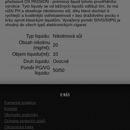
představit OX PASSION - prémiový liquid tohoto prvotřídního
výrobce. Tyto liquidy se od běžných liquidů odlišují tím, že má
nižší PH a obsahuje nikotinovou sůl, díky které dochází k
rychlejší a kvalitnější vstřebatelnosti = bez dráždivého pocitu v
krku oproti klasickým liquidům. Vyvážený poměr 50VG/50PG je
vhodný do všech typů elektronických cigaret.
Typ liquidu:
Nikotinová sůl
Obsah nikotinu
20
(mg/ml):
Objem liquidu(ml):
10
Druh liquidu:
Ovocné
Poměr PG/VG
50/50
liquidu:
O NÁS
Kamenná prodejna
Kontakt
Obchodní podmínky
Ochrana osobních údajů
Zákaznická karta