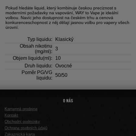
Pokud hledáte liquid, který kombinuje českou preciznost s
moderními požadavky na vapování, WAY to Vape je ideální
volbou. Navíc jeho dostupnost na českém trhu a cenová
konkurenceschopnost z něj dělají jasnou volbu pro vapery všech
úrovní.
Typ liquidu:
Klasický
Obsah nikotinu
3
(mg/ml):
Objem liquidu(ml):
10
Druh liquidu:
Ovocné
Poměr PG/VG
50/50
liquidu:
O NÁS
Kamenná prodejna
Kontakt
Obchodní podmínky
Ochrana osobních údajů
Zákaznická karta