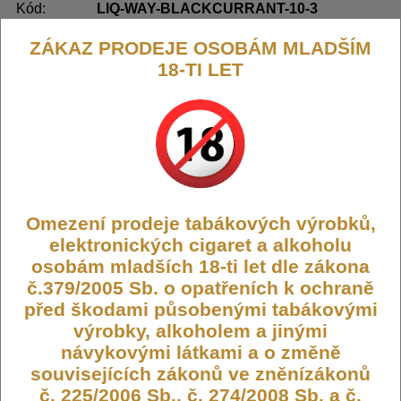
Kód:
LIQ-WAY-BLACKCURRANT-10-3
Dostupnost:
Skladem
ZÁKAZ PRODEJE OSOBÁM MLADŠÍM
Počet ks:
121
ks
18-TI LET
209,- KČ
DO KOŠÍKU
Omezení prodeje tabákových výrobků,
elektronických cigaret a alkoholu
Liquid WAY to Vape Blackcurrant
osobám mladších 18-ti let dle zákona
10ml-3mg
č.379/2005 Sb. o opatřeních k ochraně
před škodami působenými tabákovými
výrobky, alkoholem a jinými
Liquid WAY to Vape je oblíbený e-liquid od českého výrobce,
návykovými látkami a o změně
který se zaměřuje na kvalitu a uspokojení potřeb náročných
uživatelů. Tento produkt je ideální volbou jak pro začátečníky, tak
souvisejících zákonů ve zněnízákonů
pro zkušené vapery, kteří hledají spolehlivý a chutný liquid pro
č. 225/2006 Sb., č. 274/2008 Sb. a č.
své vapovací zařízení.