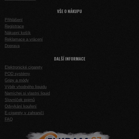
VŠE O NÁKUPU
Přihlášení
Registrace
Nákupní košík
Reklamace a vrácení
Doprava
DALŠÍ INFORMACE
Elektronické cigarety
POD systémy
Gripy a módy
Výběr vhodného liquidu
Namíchej si vlastní liquid
Slovníček pojmů
Odvykání kouření
E-cigarety v zahraničí
FAQ