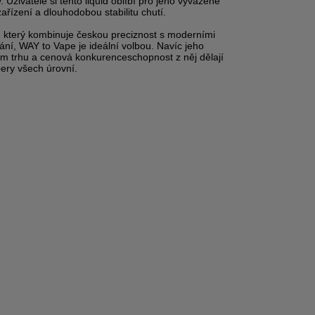
. Uživatelé si tento liquid oblíbí pro jeho vyvážené
zařízení a dlouhodobou stabilitu chutí.
, který kombinuje českou preciznost s moderními
ní, WAY to Vape je ideální volbou. Navíc jeho
m trhu a cenová konkurenceschopnost z něj dělají
ery všech úrovní.