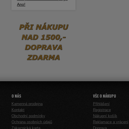
Ano!
O NÁS
VŠE O NÁKUPU
Kamenná prodejna
Přihlášení
Kontakt
Registrace
Obchodní podmínky
Nákupní košík
Ochrana osobních údajů
Reklamace a vrácení
Zákaznická karta
Doprava