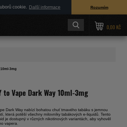
ouborů cookie.
Další informace
Rozumím
0,00 KČ
y 10ml-3mg
Y to Vape Dark Way 10ml-3mg
ape Dark Way nabízí bohatou chuť tmavého tabáku s jemnou
í, která potěší všechny milovníky tabákových e-liquidů. Tento
quid je dostupný v různých nikotinových variantách, aby vyhověl
ho vapera.