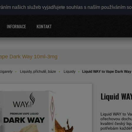
váním našich služeb vyjadřujete souhlas s naším používáním s
INFORMACE
KONTAKT
Vape Dark Way 10ml-3mg
cigarety
Liquidy, příchutě, báze
Liquidy
Liquid WAY to Vape Dark Wa
Liquid WA
Liquid WAY to V
ořechovou dochut
kvalitní český li
potřebám každé