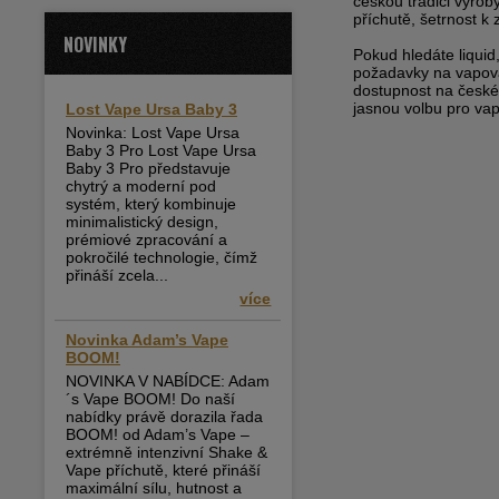
českou tradici výroby
příchutě, šetrnost k 
NOVINKY
Pokud hledáte liquid
požadavky na vapová
dostupnost na české
jasnou volbu pro vap
Lost Vape Ursa Baby 3
Novinka: Lost Vape Ursa
Baby 3 Pro Lost Vape Ursa
Baby 3 Pro představuje
chytrý a moderní pod
systém, který kombinuje
minimalistický design,
prémiové zpracování a
pokročilé technologie, čímž
přináší zcela...
více
Novinka Adam’s Vape
BOOM!
NOVINKA V NABÍDCE: Adam
´s Vape BOOM! Do naší
nabídky právě dorazila řada
BOOM! od Adam’s Vape –
extrémně intenzivní Shake &
Vape příchutě, které přináší
maximální sílu, hutnost a