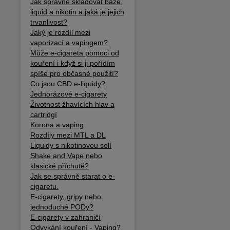
Jak správně skladovat báze,
liquid a nikotin a jaká je jejich
trvanlivost?
Jaký je rozdíl mezi
vaporizací a vapingem?
Může e-cigareta pomoci od
kouření i když si ji pořídím
spíše pro občasné použití?
Co jsou CBD e-liquidy?
Jednorázové e-cigarety
Životnost žhavících hlav a
cartridgí
Korona a vaping
Rozdíly mezi MTL a DL
Liquidy s nikotinovou solí
Shake and Vape nebo
klasické příchutě?
Jak se správně starat o e-
cigaretu.
E-cigarety, gripy nebo
jednoduché PODy?
E-cigarety v zahraničí
Odvykání kouření - Vaping?