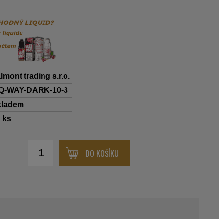
lmont trading s.r.o.
IQ-WAY-DARK-10-3
kladem
2
ks
DO KOŠÍKU