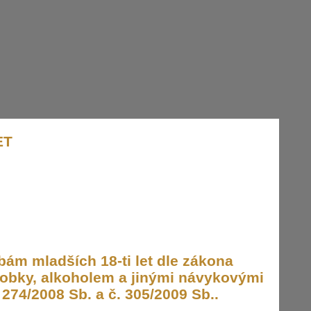
ET
ám mladších 18-ti let dle zákona
obky, alkoholem a jinými návykovými
274/2008 Sb. a č. 305/2009 Sb..