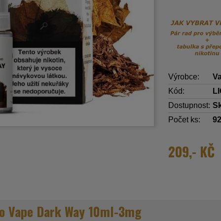
Výrobce:
Va
Kód:
L
Dostupnost:
S
Počet ks:
9
209,- KČ
to Vape Dark Way 10ml-3mg