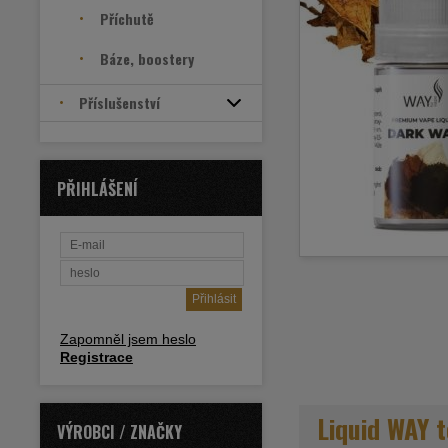
Příchutě
Báze, boostery
Příslušenství
PŘIHLÁŠENÍ
Zapomněl jsem heslo
Registrace
Liquid WAY 
VÝROBCI / ZNAČKY