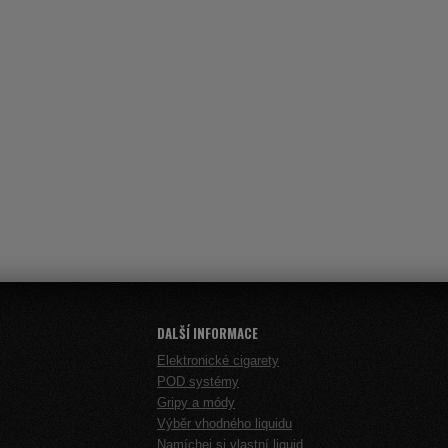
DALŠÍ INFORMACE
Elektronické cigarety
POD systémy
Gripy a módy
Výběr vhodného liquidu
Namíchej si vlastní liquid