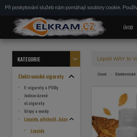
Při poskytování služeb nám pomáhají soubory cookie. Použí
ÚVOD
KATEGORIE
Liquid WAY to 
Úvod
Elektronické 
Elektronické cigarety
E-cigarety a PODy
Jednorázové
el.cigarety
Gripy a mody
Liquidy, příchutě, báze
Liquidy