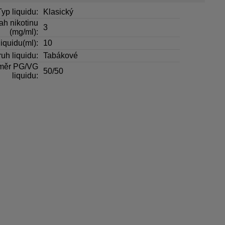
Typ liquidu:
Klasický
h nikotinu
3
(mg/ml):
iquidu(ml):
10
uh liquidu:
Tabákové
měr PG/VG
50/50
liquidu: