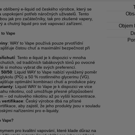
e oblíbený e-liquid od českého výrobce, který se
Obsa
a uspokojení potřeb náročných uživatelů. Tento
olbou jak pro začátečníky, tak pro zkušené vapery,
ivý a chutný liquid pro své vapovací zařízení.
Objem l
Dr
 to Vape
Po
viny
: WAY to Vape používá pouze prvotřídní
zajišťuje čistou chuť a maximální bezpečnost při
příchutí
: Tento e-liquid je k dispozici v mnoha
íchutích, od tradičních tabákových tónů po ovocné
lé si mohou vybrat dle svých preferencí.
 50/50
: Liquid WAY to Vape nabízí vyvážený poměr
glykolu (PG) a 50 % rostlinného glycerinu (VG).
jišťuje optimální kombinaci chutí a produkce páry.
arianty
: Liquid WAY to Vape je k dispozici ve více
sahu nikotinu, což umožňuje přesné přizpůsobení
m – od nulového nikotinu až po vyšší koncentrace.
 vertifikace
: Český výrobce dbá na přísné
tifikace, aby zajistil, že jeho produkty jsou v souladu
skými nařízeními pro e-liquidy.
o Vape?
nymem pro kvalitní vapování, které klade důraz na