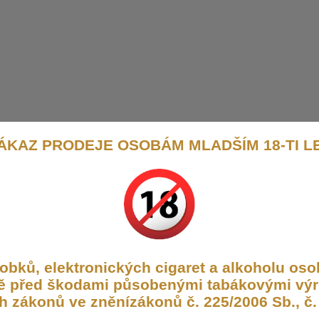
ÁKAZ PRODEJE OSOBÁM MLADŠÍM 18-TI L
bků, elektronických cigaret a alkoholu osob
aně před škodami působenými tabákovými výr
h zákonů ve zněnízákonů č. 225/2006 Sb., č. 