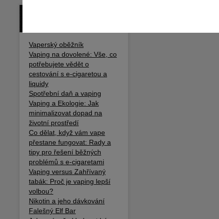
BLOG / ČLÁNKY
Vaperský oběžník
Vaping na dovolené: Vše, co
potřebujete vědět o
cestování s e-cigaretou a
liquidy
Spotřební daň a vaping
Vaping a Ekologie: Jak
minimalizovat dopad na
životní prostředí
Co dělat, když vám vape
přestane fungovat: Rady a
tipy pro řešení běžných
problémů s e-cigaretami
Vaping versus Zahřívaný
tabák: Proč je vaping lepší
volbou?
Nikotin a jeho dávkování
Falešný Elf Bar