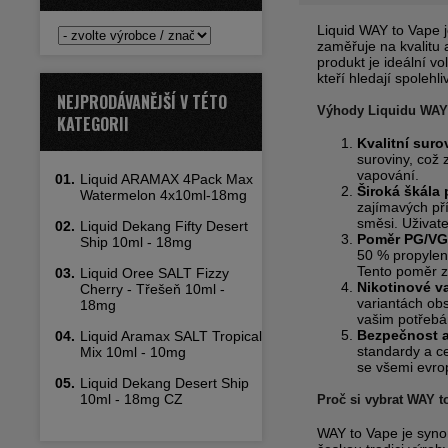
Liquid WAY to Vape j
zaměřuje na kvalitu 
produkt je ideální v
kteří hledají spolehl
NEJPRODÁVANĚJŠÍ V TÉTO
Výhody Liquidu WAY
KATEGORII
Kvalitní suro
suroviny, což 
vapování.
01.
Liquid ARAMAX 4Pack Max
Široká škála 
Watermelon 4x10ml-18mg
zajímavých př
směsi. Uživate
02.
Liquid Dekang Fifty Desert
Poměr PG/VG
Ship 10ml - 18mg
50 % propylen
Tento poměr za
03.
Liquid Oree SALT Fizzy
Nikotinové v
Cherry - Třešeň 10ml -
variantách ob
18mg
vašim potřebá
Bezpečnost a
04.
Liquid Aramax SALT Tropical
standardy a cer
Mix 10ml - 10mg
se všemi evrop
05.
Liquid Dekang Desert Ship
10ml - 18mg CZ
Proč si vybrat WAY t
WAY to Vape je syno