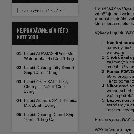
Liquid WAY to Vape j
zaměřuje na kvalitu 
produkt je ideální v
kteří hledají spolehl
NEJPRODÁVANĚJŠÍ V TÉTO
Výhody Liquidu WAY
KATEGORII
Kvalitní suro
suroviny, což 
vapování.
01.
Liquid ARAMAX 4Pack Max
Široká škála 
Watermelon 4x10ml-18mg
zajímavých př
směsi. Uživate
02.
Liquid Dekang Fifty Desert
Poměr PG/VG
Ship 10ml - 18mg
50 % propylen
Tento poměr za
03.
Liquid Oree SALT Fizzy
Nikotinové v
Cherry - Třešeň 10ml -
variantách ob
18mg
vašim potřebá
Bezpečnost a
04.
Liquid Aramax SALT Tropical
standardy a cer
Mix 10ml - 10mg
se všemi evrop
05.
Liquid Dekang Desert Ship
10ml - 18mg CZ
Proč si vybrat WAY t
WAY to Vape je syno