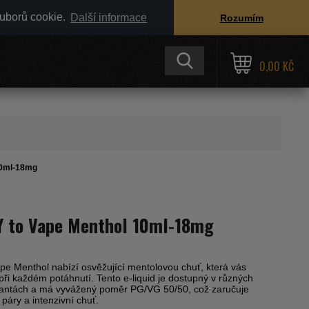
ouborů cookie.
Další informace
Rozumím
0,00 KČ
10ml-18mg
Y to Vape Menthol 10ml-18mg
pe Menthol nabízí osvěžující mentolovou chuť, která vás
při každém potáhnutí. Tento e-liquid je dostupný v různých
riantách a má vyvážený poměr PG/VG 50/50, což zaručuje
páry a intenzivní chuť.