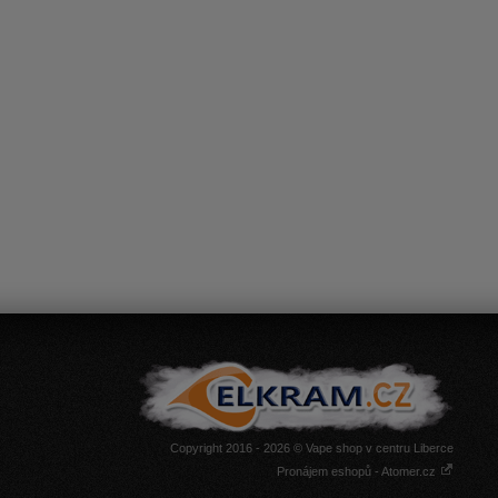
Copyright 2016 - 2026 © Vape shop v centru Liberce
Pronájem eshopů - Atomer.cz