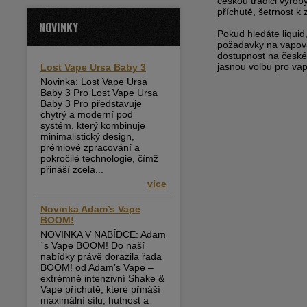
českou tradici výroby
příchutě, šetrnost k 
NOVINKY
Pokud hledáte liquid
požadavky na vapová
dostupnost na české
jasnou volbu pro vap
Lost Vape Ursa Baby 3
Novinka: Lost Vape Ursa
Baby 3 Pro Lost Vape Ursa
Baby 3 Pro představuje
chytrý a moderní pod
systém, který kombinuje
minimalistický design,
prémiové zpracování a
pokročilé technologie, čímž
přináší zcela...
více
Novinka Adam’s Vape
BOOM!
NOVINKA V NABÍDCE: Adam
´s Vape BOOM! Do naší
nabídky právě dorazila řada
BOOM! od Adam’s Vape –
extrémně intenzivní Shake &
Vape příchutě, které přináší
maximální sílu, hutnost a