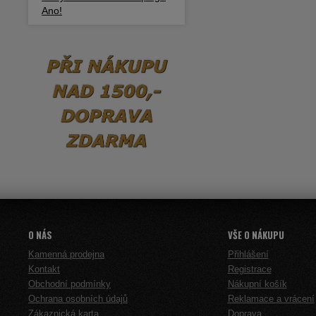
Ano!
O NÁS
VŠE O NÁKUPU
Kamenná prodejna
Přihlášení
Kontakt
Registrace
Obchodní podmínky
Nákupní košík
Ochrana osobních údajů
Reklamace a vrácení
Zákaznická karta
Doprava