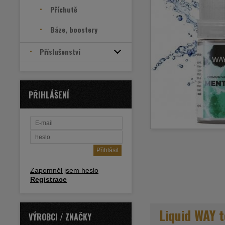
Příchutě
Báze, boostery
Příslušenství
PŘIHLÁŠENÍ
Zapomněl jsem heslo
Registrace
Liquid WAY 
VÝROBCI / ZNAČKY