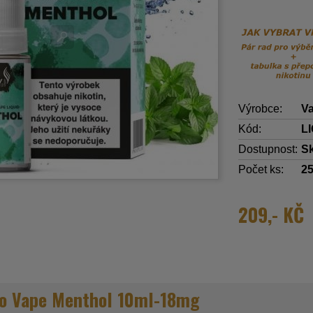
Výrobce:
Va
Kód:
L
Dostupnost:
S
Počet ks:
2
209,- KČ
to Vape Menthol 10ml-18mg