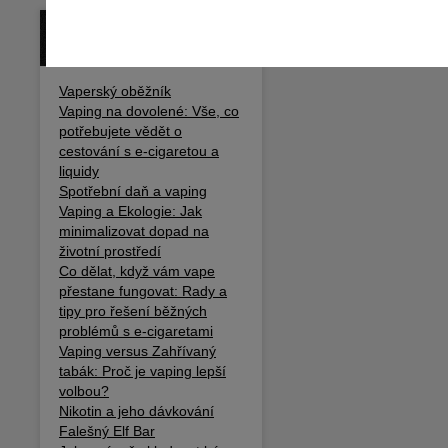
BLOG / ČLÁNKY
Vaperský oběžník
Vaping na dovolené: Vše, co
potřebujete vědět o
cestování s e-cigaretou a
liquidy
Spotřební daň a vaping
Vaping a Ekologie: Jak
minimalizovat dopad na
životní prostředí
Co dělat, když vám vape
přestane fungovat: Rady a
tipy pro řešení běžných
problémů s e-cigaretami
Vaping versus Zahřívaný
tabák: Proč je vaping lepší
volbou?
Nikotin a jeho dávkování
Falešný Elf Bar