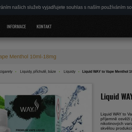
váním našich služeb vyjadřujete souhlas s naším používáním s
INFORMACE
KONTAKT
Vape Menthol 10ml-18mg
cigarety
Liquidy, příchutě, báze
Liquidy
Liquid WAY to Vape Menthol 
Liquid WA
Liquid WAY to Va
příjemně osvěží 
nikotinových va
skvělou produkci 