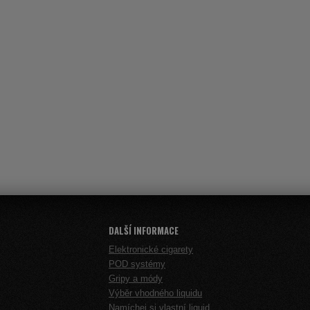
DALŠÍ INFORMACE
Elektronické cigarety
POD systémy
Gripy a módy
Výběr vhodného liquidu
Namíchej si vlastní liquid