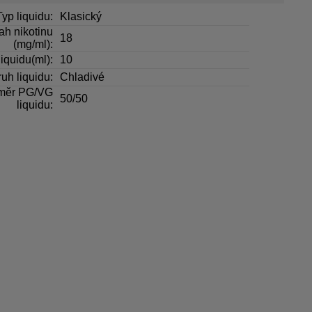
Typ liquidu:
Klasický
h nikotinu
18
(mg/ml):
iquidu(ml):
10
uh liquidu:
Chladivé
měr PG/VG
50/50
liquidu: