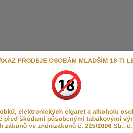
ÁKAZ PRODEJE OSOBÁM MLADŠÍM 18-TI L
bků, elektronických cigaret a alkoholu osob
aně před škodami působenými tabákovými výr
h zákonů ve zněnízákonů č. 225/2006 Sb., č. 