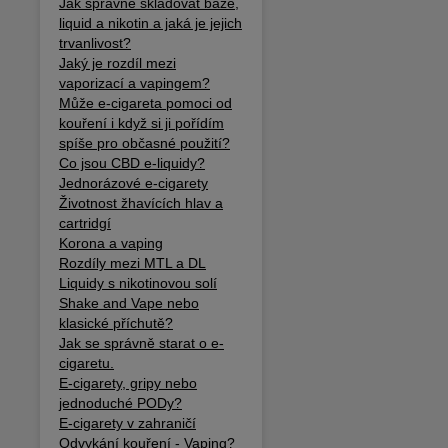
Jak správně skladovat báze,
liquid a nikotin a jaká je jejich
trvanlivost?
Jaký je rozdíl mezi
vaporizací a vapingem?
Může e-cigareta pomoci od
kouření i když si ji pořídím
spíše pro občasné použití?
Co jsou CBD e-liquidy?
Jednorázové e-cigarety
Životnost žhavících hlav a
cartridgí
Korona a vaping
Rozdíly mezi MTL a DL
Liquidy s nikotinovou solí
Shake and Vape nebo
klasické příchutě?
Jak se správně starat o e-
cigaretu.
E-cigarety, gripy nebo
jednoduché PODy?
E-cigarety v zahraničí
Odvykání kouření - Vaping?