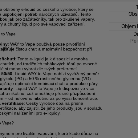
e oblíbený e-liquid od českého výrobce, který se
Obsa
a uspokojení potřeb náročných uživatelů. Tento
olbou jak pro začátečníky, tak pro zkušené vapery,
ivý a chutný liquid pro své vapovací zařízení.
Objem l
Dr
 to Vape
Po
viny
: WAY to Vape používá pouze prvotřídní
zajišťuje čistou chuť a maximální bezpečnost při
příchutí
: Tento e-liquid je k dispozici v mnoha
íchutích, od tradičních tabákových tónů po ovocné
lé si mohou vybrat dle svých preferencí.
 50/50
: Liquid WAY to Vape nabízí vyvážený poměr
glykolu (PG) a 50 % rostlinného glycerinu (VG).
jišťuje optimální kombinaci chutí a produkce páry.
arianty
: Liquid WAY to Vape je k dispozici ve více
sahu nikotinu, což umožňuje přesné přizpůsobení
m – od nulového nikotinu až po vyšší koncentrace.
 vertifikace
: Český výrobce dbá na přísné
tifikace, aby zajistil, že jeho produkty jsou v souladu
skými nařízeními pro e-liquidy.
o Vape?
nymem pro kvalitní vapování, které klade důraz na