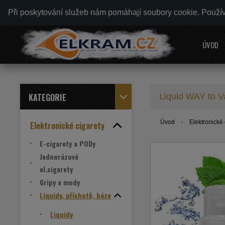
Při poskytování služeb nám pomáhají soubory cookie. Použí
ÚVOD
KATEGORIE
Liquid WAY to 
Úvod
Elektronické 
Elektronické cigarety
E-cigarety a PODy
Jednorázové
el.cigarety
Gripy a mody
Liquidy, příchutě, báze
Liquidy