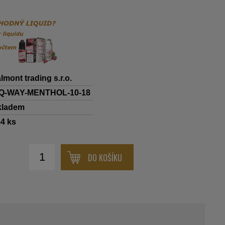
lmont trading s.r.o.
IQ-WAY-MENTHOL-10-18
kladem
54
ks
DO KOŠÍKU