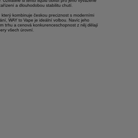
. Uživatelé si tento liquid oblíbí pro jeho vyvážené
zařízení a dlouhodobou stabilitu chutí.
, který kombinuje českou preciznost s moderními
ní, WAY to Vape je ideální volbou. Navíc jeho
m trhu a cenová konkurenceschopnost z něj dělají
ery všech úrovní.