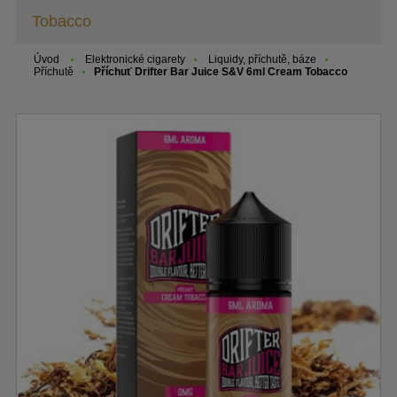
Tobacco
Úvod
Elektronické cigarety
Liquidy, příchutě, báze
Příchutě
Příchuť Drifter Bar Juice S&V 6ml Cream Tobacco