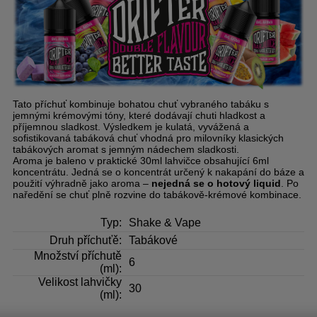
Tato příchuť kombinuje bohatou chuť vybraného tabáku s
jemnými krémovými tóny, které dodávají chuti hladkost a
příjemnou sladkost. Výsledkem je kulatá, vyvážená a
sofistikovaná tabáková chuť vhodná pro milovníky klasických
tabákových aromat s jemným nádechem sladkosti.
Aroma je baleno v praktické 30ml lahvičce obsahující 6ml
koncentrátu. Jedná se o koncentrát určený k nakapání do báze a
použití výhradně jako aroma –
nejedná se o hotový liquid
. Po
naředění se chuť plně rozvine do tabákově‑krémové kombinace.
Typ:
Shake & Vape
Druh příchuťě:
Tabákové
Množství příchutě
6
(ml):
Velikost lahvičky
30
(ml):