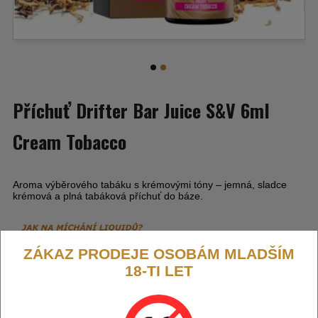
Příchuť Drifter Bar Juice S&V 6ml
Cream Tobacco
Aroma výběrového tabáku s krémovými tóny – jemná, sladce
krémová a plná tabáková příchuť do báze.
ZÁKAZ PRODEJE OSOBÁM MLADŠÍM
18-TI LET
Výrobce:
Drifter (GB)