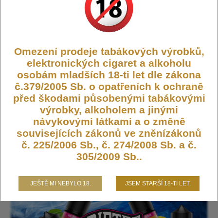
Kód:
FLAVOR-DRIFTER-6-CRTOB
Dostupnost:
Skladem
Počet ks:
67
ks
Omezení prodeje tabákových výrobků,
185,- KČ
elektronických cigaret a alkoholu
osobám mladších 18-ti let dle zákona
č.379/2005 Sb. o opatřeních k ochraně
DO KOŠÍKU
před škodami působenými tabákovými
výrobky, alkoholem a jinými
návykovými látkami a o změně
souvisejících zákonů ve zněnízákonů
Příchuť Drifter Bar Juice S&V 6ml
č. 225/2006 Sb., č. 274/2008 Sb. a č.
Cream Tobacco
305/2009 Sb..
JEŠTĚ MI NEBYLO 18.
JSEM STARŠÍ 18-TI LET.