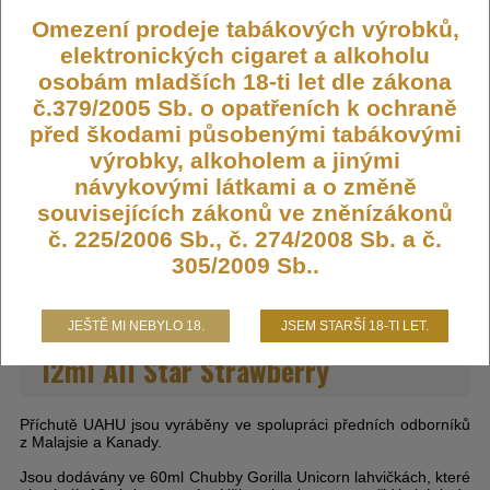
Omezení prodeje tabákových výrobků,
Výrobce:
UAHU (CA)
elektronických cigaret a alkoholu
osobám mladších 18-ti let dle zákona
Kód:
FLAVOR-UAHU-12-ALLSTRW
č.379/2005 Sb. o opatřeních k ochraně
Dostupnost:
Není skladem
před škodami působenými tabákovými
Počet ks:
0
ks
výrobky, alkoholem a jinými
návykovými látkami a o změně
275,- KČ
souvisejících zákonů ve zněnízákonů
č. 225/2006 Sb., č. 274/2008 Sb. a č.
305/2009 Sb..
Příchuť UAHU Shake and Vape
JEŠTĚ MI NEBYLO 18.
JSEM STARŠÍ 18-TI LET.
12ml All Star Strawberry
Příchutě UAHU jsou vyráběny ve spolupráci předních odborníků
z Malajsie a Kanady.
Jsou dodávány ve 60ml Chubby Gorilla Unicorn lahvičkách, které