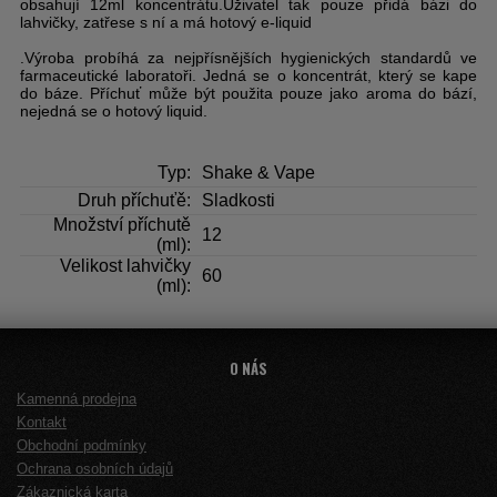
obsahují 12ml koncentrátu.Uživatel tak pouze přidá bázi do
lahvičky, zatřese s ní a má hotový e-liquid
.Výroba probíhá za nejpřísnějších hygienických standardů ve
farmaceutické laboratoři. Jedná se o koncentrát, který se kape
do báze. Příchuť může být použita pouze jako aroma do bází,
nejedná se o hotový liquid.
Typ:
Shake & Vape
Druh příchuťě:
Sladkosti
Množství příchutě
12
(ml):
Velikost lahvičky
60
(ml):
O NÁS
Kamenná prodejna
Kontakt
Obchodní podmínky
Ochrana osobních údajů
Zákaznická karta