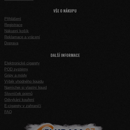
VŠE O NÁKUPU
Přihlášení
Registrace
Nákupní košík
Reklamace a vrácení
Doprava
DALŠÍ INFORMACE
Elektronické cigarety
POD systémy
Gripy a módy
Výběr vhodného liquidu
Namíchej si vlastní liquid
Slovníček pojmů
Odvykání kouření
E-cigarety v zahraničí
FAQ