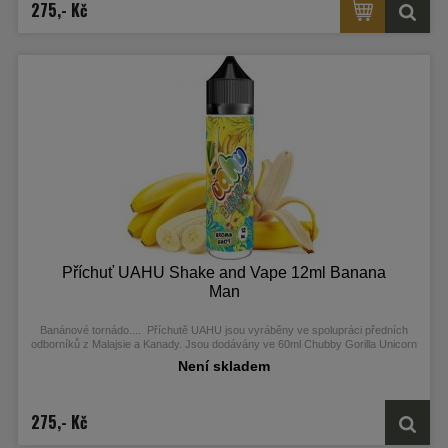
275,- Kč
Příchuť UAHU Shake and Vape 12ml Banana
Man
Banánové tornádo....
Příchutě UAHU jsou vyráběny ve spolupráci předních
odborníků z Malajsie a Kanady. Jsou dodávány ve 60ml Chubby Gorilla Unicorn
lahvičkách, které obsahují 12ml koncentrátu.
Není skladem
275,- Kč