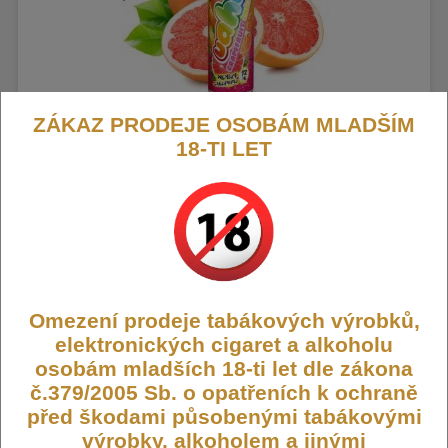
Příchuť UAHU Shake and Vape 12ml Grapefruit
ZÁKAZ PRODEJE OSOBÁM MLADŠÍM
Chill
18-TI LET
Osvěžující kyselost citrónu, grapefruitu a pomeranče....
.
Příchutě UAHU jsou
vyráběny ve spolupráci předních odborníků z Malajsie a Kanady. Jsou dodávány
ve 60ml Chubby Gorilla Unicorn lahvičkách, které obsahují 12ml koncentrátu.
Není skladem
275,- Kč
Omezení prodeje tabákových výrobků,
elektronických cigaret a alkoholu
osobám mladších 18-ti let dle zákona
č.379/2005 Sb. o opatřeních k ochraně
před škodami působenými tabákovými
výrobky, alkoholem a jinými