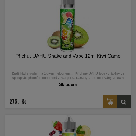
Příchuť UAHU Shake and Vape 12ml Kiwi Game
Zralé kiwi s vodním a žlutým melounem....
.
Příchutě UAHU jsou vyráběny ve
spolupráci předních odborníků z Malajsie a Kanady. Jsou dodávány ve 60ml
Chubby Gorilla Unicorn lahvičkách, které obsahují 12ml koncentrátu.
Skladem
275,- Kč