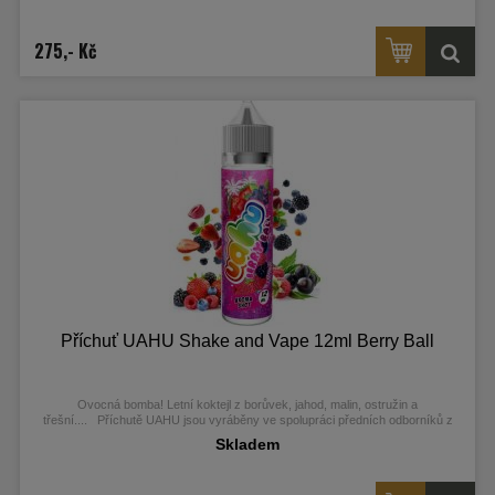
275,- Kč
Příchuť UAHU Shake and Vape 12ml Berry Ball
Ovocná bomba! Letní koktejl z borůvek, jahod, malin, ostružin a
třešní....
Příchutě UAHU jsou vyráběny ve spolupráci předních odborníků z
Malajsie a Kanady. Jsou dodávány ve 60ml Chubby Gorilla Unicorn lahvičkách,
Skladem
které obsahují 12ml koncentrátu.