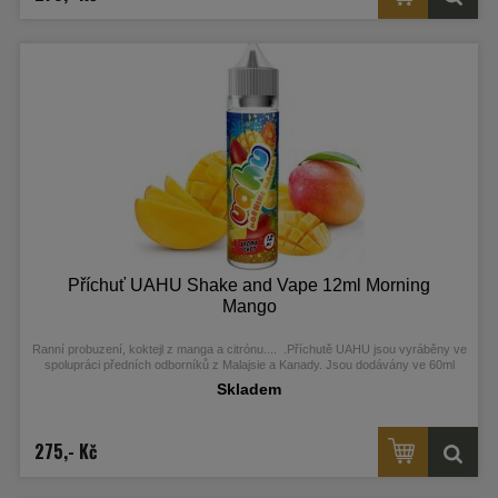
Příchuť UAHU Shake and Vape 12ml Morning
Mango
Ranní probuzení, koktejl z manga a citrónu....
.
Příchutě UAHU jsou vyráběny ve
spolupráci předních odborníků z Malajsie a Kanady. Jsou dodávány ve 60ml
Chubby Gorilla Unicorn lahvičkách, které obsahují 12ml koncentrátu.
Skladem
275,- Kč