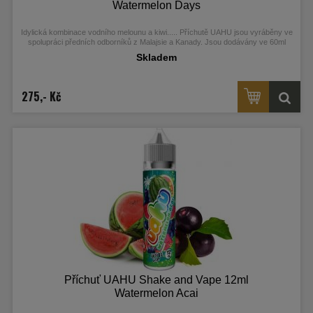
Watermelon Days
Idylická kombinace vodního melounu a kiwi..
..
.
Příchutě UAHU jsou vyráběny ve
spolupráci předních odborníků z Malajsie a Kanady. Jsou dodávány ve 60ml
Chubby Gorilla Unicorn lahvičkách, které obsahují 12ml koncentrátu.
Skladem
275,- Kč
Příchuť UAHU Shake and Vape 12ml
Watermelon Acai