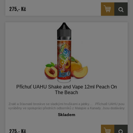
275,- Kč
Příchuť UAHU Shake and Vape 12ml Peach On
The Beach
Zralé a šťavnaté broskve se sladkými hruškami a jablky....
.
Příchutě UAHU jsou
vyráběny ve spolupráci předních odborníků z Malajsie a Kanady. Jsou dodávány
ve 60ml Chubby Gorilla Unicorn lahvičkách, které obsahují 12ml koncentrátu.
Skladem
275,- Kč