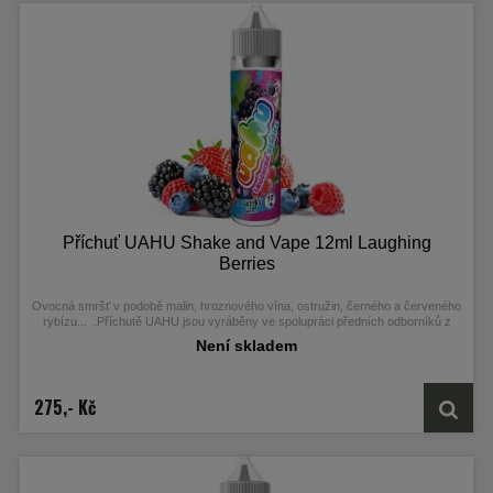
Příchuť UAHU Shake and Vape 12ml Laughing
Berries
Ovocná smršť v podobě malin, hroznového vína, ostružin, černého a červeného
rybízu...
.
Příchutě UAHU jsou vyráběny ve spolupráci předních odborníků z
Malajsie a Kanady. Jsou dodávány ve 60ml Chubby Gorilla Unicorn lahvičkách,
Není skladem
které obsahují 12ml koncentrátu.
275,- Kč