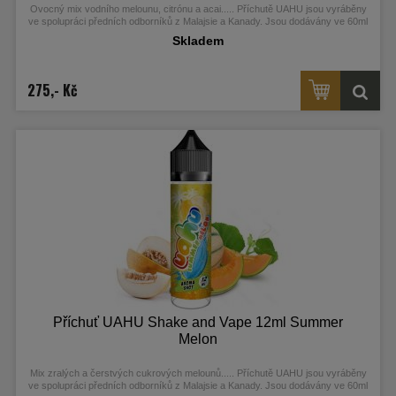
Ovocný mix vodního melounu, citrónu a acai....
.
Příchutě UAHU jsou vyráběny
ve spolupráci předních odborníků z Malajsie a Kanady. Jsou dodávány ve 60ml
Chubby Gorilla Unicorn lahvičkách, které obsahují 12ml koncentrátu.
Skladem
275,- Kč
Příchuť UAHU Shake and Vape 12ml Summer
Melon
Mix zralých a čerstvých cukrových melounů....
.
Příchutě UAHU jsou vyráběny
ve spolupráci předních odborníků z Malajsie a Kanady. Jsou dodávány ve 60ml