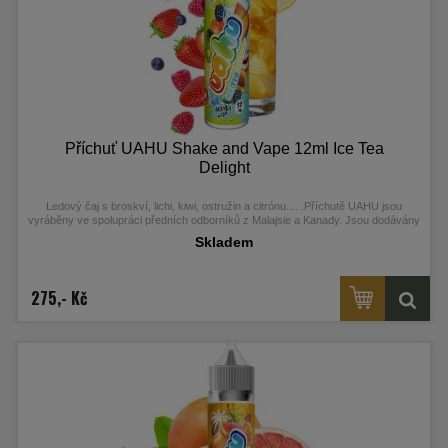
Příchuť UAHU Shake and Vape 12ml Ice Tea
Delight
Ledový čaj s broskví, lichi, kiwi, ostružin a citrónu....
.
Příchutě UAHU jsou
vyráběny ve spolupráci předních odborníků z Malajsie a Kanady. Jsou dodávány
ve 60ml Chubby Gorilla Unicorn lahvičkách, které obsahují 12ml koncentrátu.
Skladem
275,- Kč