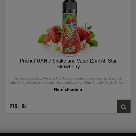
Příchuť UAHU Shake and Vape 12ml All Star
Strawberry
Jahodová smršť.... Příchutě UAHU jsou vyráběny ve spolupráci předních
odborníků z Malajsie a Kanady. Jsou dodávány ve 60ml Chubby Gorilla Unicorn
lahvičkách, které obsahují 12ml koncentrátu.
Není skladem
275,- Kč