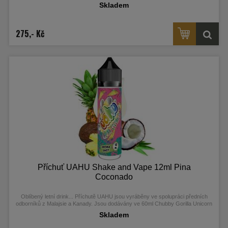
Chubby Gorilla Unicorn lahvičkách, které obsahují 12ml koncentrátu.
Skladem
275,- Kč
Příchuť UAHU Shake and Vape 12ml Pina
Coconado
Oblíbený letní drink..
.
Příchutě UAHU jsou vyráběny ve spolupráci předních
odborníků z Malajsie a Kanady. Jsou dodávány ve 60ml Chubby Gorilla Unicorn
lahvičkách, které obsahují 12ml koncentrátu.
Skladem