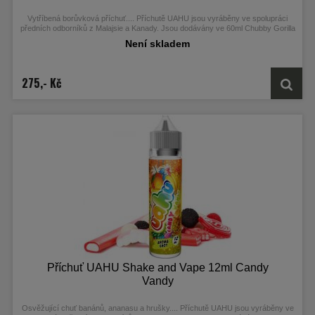
Vytříbená borůvková příchuť....
Příchutě UAHU jsou vyráběny ve spolupráci
předních odborníků z Malajsie a Kanady. Jsou dodávány ve 60ml Chubby Gorilla
Unicorn lahvičkách, které obsahují 12ml koncentrátu.
Není skladem
275,- Kč
Příchuť UAHU Shake and Vape 12ml Candy
Vandy
Osvěžující chuť banánů, ananasu a hrušky....
Příchutě UAHU jsou vyráběny ve