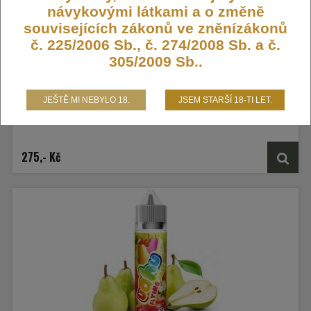
návykovými látkami a o změně
souvisejících zákonů ve zněnízákonů
č. 225/2006 Sb., č. 274/2008 Sb. a č.
Příchuť UAHU Shake and Vape 12ml Grape
305/2009 Sb..
Shape
Limonáda z bílých a červených hroznů...
Příchutě UAHU jsou vyráběny ve
JEŠTĚ MI NEBYLO 18.
JSEM STARŠÍ 18-TI LET.
spolupráci předních odborníků z Malajsie a Kanady. Jsou dodávány ve 60ml
Chubby Gorilla Unicorn lahvičkách, které obsahují 12ml koncentrátu.
Není skladem
275,- Kč