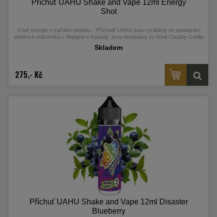
Příchuť UAHU Shake and Vape 12ml Energy
Shot
Chuť energie v každém potahu...
Příchutě UAHU jsou vyráběny ve spolupráci
předních odborníků z Malajsie a Kanady. Jsou dodávány ve 60ml Chubby Gorilla
Unicorn lahvičkách, které obsahují 12ml koncentrátu.
Skladem
275,- Kč
Příchuť UAHU Shake and Vape 12ml Disaster
Blueberry