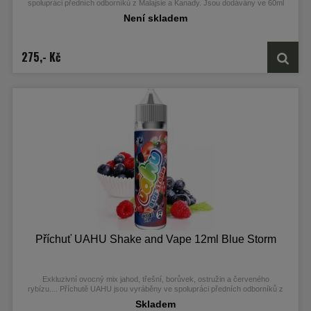
spolupráci předních odborníků z Malajsie a Kanady. Jsou dodávány ve 60ml
Chubby Gorilla Unicorn lahvičkách, které obsahují 12ml koncentrátu.
Není skladem
275,- Kč
Příchuť UAHU Shake and Vape 12ml Blue Storm
Exkluzivní ovocný mix jahod, třešní, borůvek, ostružin a červeného
rybízu....
Příchutě UAHU jsou vyráběny ve spolupráci předních odborníků z
Malajsie a Kanady. Jsou dodávány ve 60ml Chubby Gorilla Unicorn lahvičkách,
Skladem
které obsahují 12ml koncentrátu.