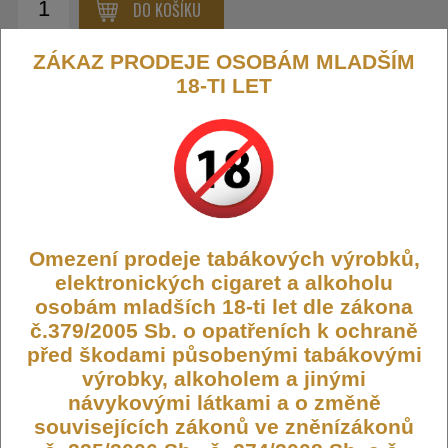
DO KOŠÍKU
ZÁKAZ PRODEJE OSOBÁM MLADŠÍM
18-TI LET
iSmoka-Eleaf GTL žhavicí hlava
0,4ohm
Žhavicí hlava GTL
je náhradní žhavicí hlava určená pro
Eleaf
GTL Pod Tank a kompatibilní zařízení Eleaf
. Jedná se o
kvalitní mesh (síťovou) nebo kanthalovou spirálku, která
zajišťuje
rychlý náběh žhavení, rovnoměrné odpařování
Omezení prodeje tabákových výrobků,
e‑liquidu a čisté podání chuti
.
elektronických cigaret a alkoholu
Horní plnění v kompatibilních pod systémech umožňuje
snadné
doplňování e‑liquidu bez vyjímání cartridge z těla zařízení
a
osobám mladších 18-ti let dle zákona
zajišťuje pohodlný a čistý provoz. Žhavicí hlava GTL je vhodná
č.379/2005 Sb. o opatřeních k ochraně
pro různé styly vapování:
MTL (klasické šlukování)
i
RDL
(restriktivní přímé potahy)
, podle zvolené hodnoty odporu.
před škodami působenými tabákovými
výrobky, alkoholem a jinými
návykovými látkami a o změně
souvisejících zákonů ve zněnízákonů