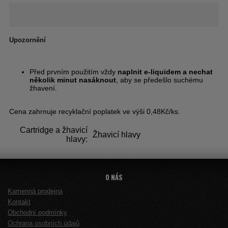
Upozornění
Před prvním použitím vždy
naplnit e‑liquidem a nechat
několik minut nasáknout
, aby se předešlo suchému
žhavení.
Cena zahrnuje recyklační poplatek ve výši 0,48Kč/ks.
Cartridge a žhavicí
Žhavicí hlavy
hlavy:
O NÁS
Kamenná prodejna
Kontakt
Obchodní podmínky
Ochrana osobních údajů