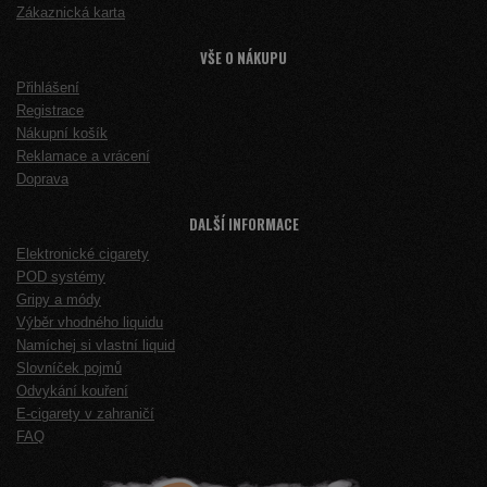
Zákaznická karta
VŠE O NÁKUPU
Přihlášení
Registrace
Nákupní košík
Reklamace a vrácení
Doprava
DALŠÍ INFORMACE
Elektronické cigarety
POD systémy
Gripy a módy
Výběr vhodného liquidu
Namíchej si vlastní liquid
Slovníček pojmů
Odvykání kouření
E-cigarety v zahraničí
FAQ