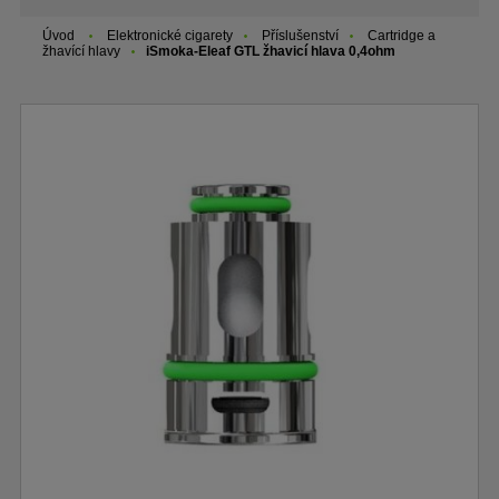
Úvod
Elektronické cigarety
Příslušenství
Cartridge a
žhavící hlavy
iSmoka-Eleaf GTL žhavicí hlava 0,4ohm