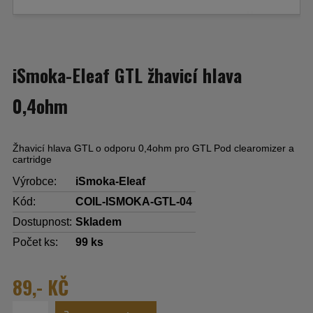
iSmoka-Eleaf GTL žhavicí hlava
0,4ohm
Žhavicí hlava GTL o odporu 0,4ohm pro GTL Pod clearomizer a
cartridge
Výrobce:
iSmoka-Eleaf
Kód:
COIL-ISMOKA-GTL-04
Dostupnost:
Skladem
Počet ks:
99
ks
89,- KČ