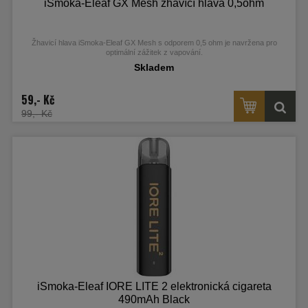
iSmoka-Eleaf GX Mesh žhavící hlava 0,5ohm
Žhavicí hlava iSmoka-Eleaf GX Mesh s odporem 0,5 ohm je navržena pro
optimální zážitek z vapování.
Skladem
59,- Kč
99,- Kč
iSmoka-Eleaf IORE LITE 2 elektronická cigareta
490mAh Black