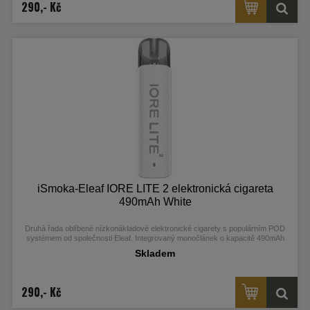
290,- Kč
iSmoka-Eleaf IORE LITE 2 elektronická cigareta
490mAh White
Druhá řada oblíbené nízkonákladové elektronické cigarety s populárním POD
systémem od společnosti Eleaf. Integrovaný monočlánek o kapacitě 490mAh
disponuje LED indikátorem stavu nabití, automatickým výkonem až 12W a USB-
Skladem
C portem pro rychlé nabíjení. Cartridge (POD) s pohodlným bočním plněním o
objemu 2ml obsahuje integrovanou žhavící hlavu Mesh o odporu 1ohm.
290,- Kč