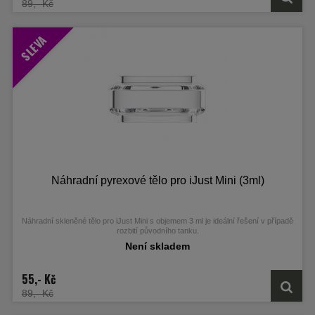
89,- Kč
SLEVA
Náhradní pyrexové tělo pro iJust Mini (3ml)
Náhradní skleněné tělo pro iJust Mini s objemem 3 ml je ideální řešení v případě
rozbití původního tanku.
Není skladem
55,- Kč
89,- Kč