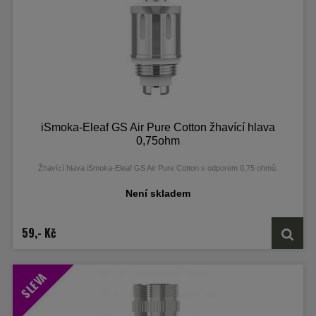
iSmoka-Eleaf GS Air Pure Cotton žhavící hlava
0,75ohm
Žhavící hlava iSmoka-Eleaf GS Air Pure Cotton s odporem 0,75 ohmů.
Není skladem
59,- Kč
SLEVA