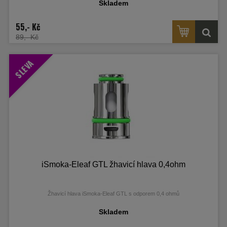
Skladem
55,- Kč
89,- Kč
SLEVA
iSmoka-Eleaf GTL žhavicí hlava 0,4ohm
Žhavicí hlava iSmoka-Eleaf GTL s odporem 0,4 ohmů
Skladem