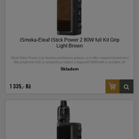
iSmoka-Eleaf iStick Power 2 80W full Kit Grip
Light Brown
Eleaf iStick Power 2 je doslova pořádným gripem, a to díky masivní konstrukci
těla potažené kůží a vestavěnou baterií o kapacitě 5000mAh s rychlým 2A
nabíjením pomocí USB-C portu. Inteligentní čip INSIDE kromě běžného režimu
Skladem
POWER podporuje režimy SMART a VOLTAGE, které mají funkci inteligentního
doporučení optimálního výkonu/napětí pro různé odpory žhavících hlav. Barevný
TFT 0,96palcový displej nabízí detailní informace o nastavení. Mezi jeho další
přednosti patří ochrana proti zkratu, přehřátí, přežhavení, nízkému odporu a 10-
1 335,- Kč
ti vteřinová ochrana žhavení. Clearomizer GTL Pod pojme až 4,5ml liquidu...
Více info v detailním popisu