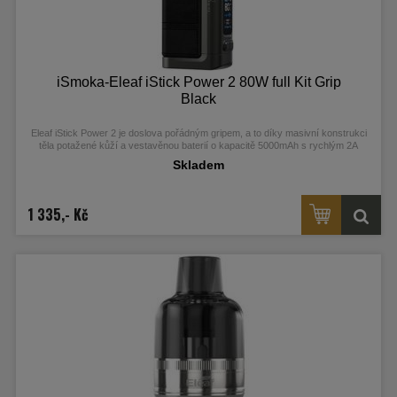
iSmoka-Eleaf iStick Power 2 80W full Kit Grip
Black
Eleaf iStick Power 2 je doslova pořádným gripem, a to díky masivní konstrukci
těla potažené kůží a vestavěnou baterií o kapacitě 5000mAh s rychlým 2A
nabíjením pomocí USB-C portu. Inteligentní čip INSIDE kromě běžného režimu
Skladem
POWER podporuje režimy SMART a VOLTAGE, které mají funkci inteligentního
doporučení optimálního výkonu/napětí pro různé odpory žhavících hlav. Barevný
TFT 0,96palcový displej nabízí detailní informace o nastavení. Mezi jeho další
přednosti patří ochrana proti zkratu, přehřátí, přežhavení, nízkému odporu a 10-
1 335,- Kč
ti vteřinová ochrana žhavení. Clearomizer GTL Pod pojme až 4,5ml liquidu...
Více info v detailním popisu