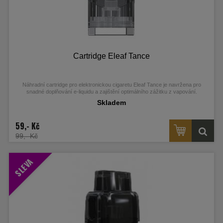
Cartridge Eleaf Tance
Náhradní cartridge pro elektronickou cigaretu Eleaf Tance je navržena pro
snadné doplňování e-liquidu a zajištění optimálního zážitku z vapování.
Skladem
59,- Kč
99,- Kč
SLEVA