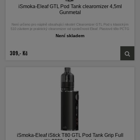
iSmoka-Eleaf GTL Pod Tank clearomizer 4,5ml
Gunmetal
Není určeno pro náplně obsahující nikotin! Clearomizer GTL Pod s klasickým
510 závitem je praktický clearomizer od společnosti Eleaf. Plastové tělo PCTG
se základnou z nerez oceli pojme až 4,5ml liquidu a je vhodný pro DL vaping. V
Není skladem
základním balení budete mít na výběr dvě žhavicí hlavy, a to GTL o odporu
0,4ohm a 0,8ohm. Regulace přívodu vzduchu pro nastavení optimální kouřivosti
se nachází ve spodní části... Více info v detailním popisu
309,- Kč
iSmoka-Eleaf iStick T80 GTL Pod Tank Grip Full