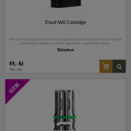
Eleaf iWũ Cartridge
Náhradní cartridge pro elektronickou cigaretu Eleaf iWũ je navržena pro snadné
doplňování e-liquidu a zajištění optimálního vapovacího zážitku.
Skladem
49,- Kč
79,- Kč
SLEVA