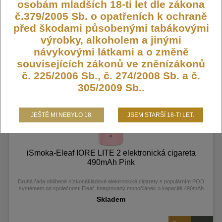
osobám mladších 18-ti let dle zákona
objemu 2ml obsahuje integrovanou žhavící hlavu Mesh o odporu 1ohm.
č.379/2005 Sb. o opatřeních k ochraně
290,- Kč
před škodami působenými tabákovými
výrobky, alkoholem a jinými
návykovými látkami a o změně
souvisejících zákonů ve zněnízákonů
č. 225/2006 Sb., č. 274/2008 Sb. a č.
305/2009 Sb..
JEŠTĚ MI NEBYLO 18.
JSEM STARŠÍ 18-TI LET.
iSmoka-Eleaf IORE LITE 2 elektronická cigareta
490mAh Pink
Druhá řada oblíbené nízkonákladové elektronické cigarety s populárním POD
systémem od společnosti Eleaf. Integrovaný monočlánek o kapacitě 490mAh
disponuje LED indikátorem stavu nabití, automatickým výkonem až 12W a USB-
Skladem
C portem pro rychlé nabíjení. Cartridge (POD) s pohodlným bočním plněním o
objemu 2ml obsahuje integrovanou žhavící hlavu Mesh o odporu 1ohm.