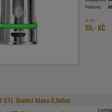
Počet ks:
2
89,- KČ
55,- KČ
f GTL žhavicí hlava 0,8ohm
Cartridg