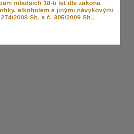
ám mladších 18-ti let dle zákona
obky, alkoholem a jinými návykovými
274/2008 Sb. a č. 305/2009 Sb..