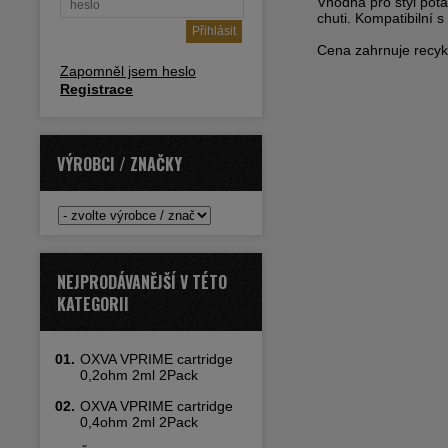
Vhodná pro styl pot
chuti. Kompatibilní 
Cena zahrnuje recykl
Zapomněl jsem heslo
Registrace
VÝROBCI / ZNAČKY
NEJPRODÁVANĚJŠÍ V TÉTO
KATEGORII
01.
OXVA VPRIME cartridge
0,2ohm 2ml 2Pack
02.
OXVA VPRIME cartridge
0,4ohm 2ml 2Pack