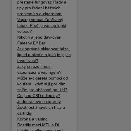
přestane fungovat: Rady a
tipy pro řešení běžných
problémů s e-cigaretami
Vaping versus Zahřívaný
tabák: Proč je vaping lepší
volbou?
Nikotin a jeho dávkování
Falešný Elf Bar
Jak správně skladovat báze,
liquid a nikotin a jaká je jejich
trvanlivost?
Jaký je rozdíl mezi
vaporizací a vapingem?
Může e-cigareta pomoci od
kouření i když si ji pořídím
spíše pro občasné použití?
Co jsou CBD e-liquidy?
Jednorázové e-cigarety
Životnost žhavících hlav a
cartridgí
Korona a vaping
Rozdíly mezi MTL a DL
Liquidy s nikotinovou solí