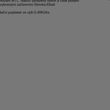
ahování MTL. Nabízí vyvážený výkon a čisté podání
s vybranými zařízeními iSmoka-Eleaf.
ační poplatek ve výši 0,48Kč/ks.