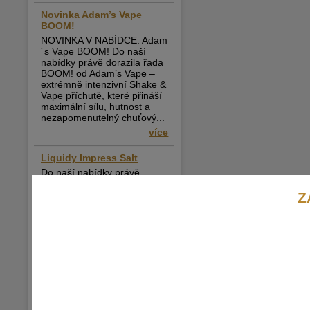
Novinka Adam’s Vape
BOOM!
NOVINKA V NABÍDCE: Adam
´s Vape BOOM! Do naší
nabídky právě dorazila řada
BOOM! od Adam’s Vape –
extrémně intenzivní Shake &
Vape příchutě, které přináší
maximální sílu, hutnost a
nezapomenutelný chuťový...
více
Liquidy Impress Salt
Do naší nabídky právě
dorazily liquidy Impress Salt,
které si rychle získávají
Z
oblibu mezi vapery v celé
České republice. Pokud
hledáte tekutinu s jemným
potahem, rychlým nástupem
nikotinu a přitom...
více
Nová řada Just Juice Bar
Range – nyní skladem