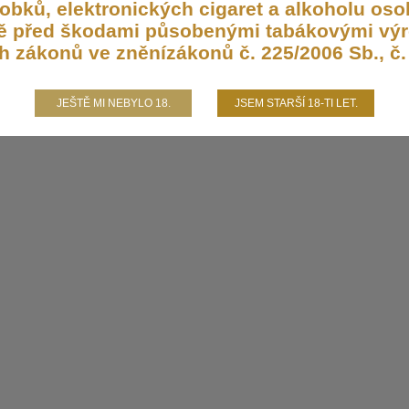
bků, elektronických cigaret a alkoholu osob
aně před škodami působenými tabákovými výr
h zákonů ve zněnízákonů č. 225/2006 Sb., č. 
JEŠTĚ MI NEBYLO 18.
JSEM STARŠÍ 18-TI LET.