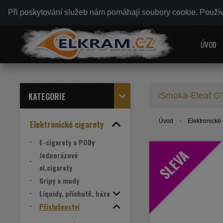
Při poskytování služeb nám pomáhají soubory cookie. Použí
ÚVOD
KATEGORIE
iSmoka-Eleaf GT
Úvod
Elektronické 
Elektronické cigarety
E-cigarety a PODy
SLEVA
Jednorázové
el.cigarety
Gripy a mody
Liquidy, příchutě, báze
Příslušenství