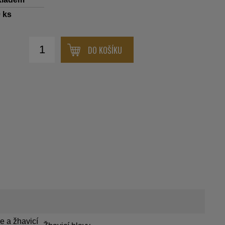
0
ks
DO KOŠÍKU
e a žhavicí