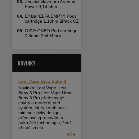
03.
Žhavící hlava pro Aramax
Power 0,14 ohm
04.
Elf Bar ELFA EMPTY Pods
cartridge 1,1ohm 2Pack CZ
05.
OXVA ONEO Pod cartridge
0,8ohm 2ml 3Pack
NOVINKY
Lost Vape Ursa Baby 3
Novinka: Lost Vape Ursa
Baby 3 Pro Lost Vape Ursa
Baby 3 Pro představuje
chytrý a moderní pod
systém, který kombinuje
minimalistický design,
prémiové zpracování a
pokročilé technologie, čímž
přináší zcela...
více