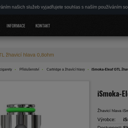
váním našich služeb vyjadřujete souhlas s naším používáním s
INFORMACE
KONTAKT
L žhavicí hlava 0,8ohm
cigarety
Příslušenství
Cartridge a žhavící hlavy
iSmoka-Eleaf GTL žhav
iSmoka-El
Žhavicí hlava i
Výrobce:
iS
Dostupnost:
S