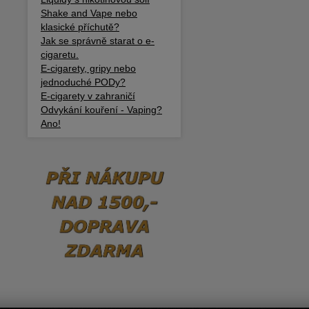
Shake and Vape nebo
klasické příchutě?
Jak se správně starat o e-
cigaretu.
E-cigarety, gripy nebo
jednoduché PODy?
E-cigarety v zahraničí
Odvykání kouření - Vaping?
Ano!