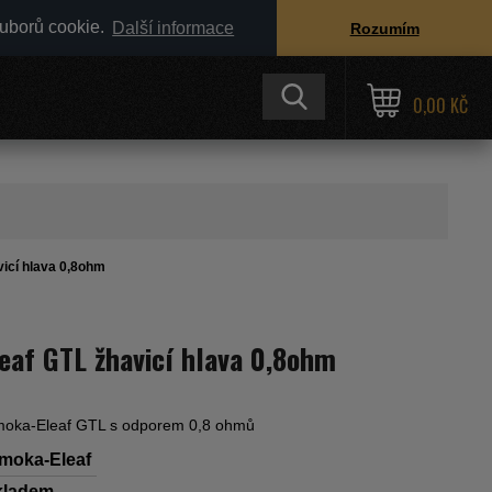
ouborů cookie.
Další informace
Rozumím
0,00 KČ
icí hlava 0,8ohm
eaf GTL žhavicí hlava 0,8ohm
Smoka-Eleaf GTL s odporem 0,8 ohmů
moka-Eleaf
kladem