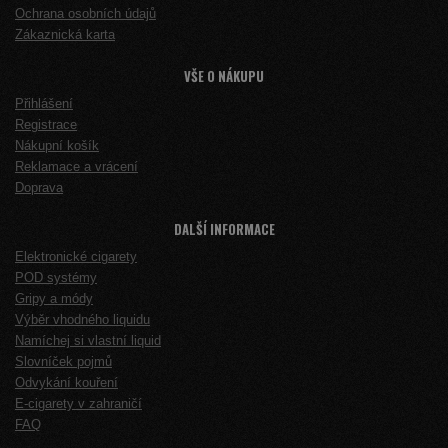
Ochrana osobních údajů
Zákaznická karta
VŠE O NÁKUPU
Přihlášení
Registrace
Nákupní košík
Reklamace a vrácení
Doprava
DALŠÍ INFORMACE
Elektronické cigarety
POD systémy
Gripy a módy
Výběr vhodného liquidu
Namíchej si vlastní liquid
Slovníček pojmů
Odvykání kouření
E-cigarety v zahraničí
FAQ