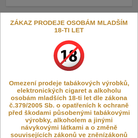
ZÁKAZ PRODEJE OSOBÁM MLADŠÍM
18-TI LET
iSmoka-Eleaf GTL žhavicí hlava
0,4ohm
Žhavicí hlava iSmoka-Eleaf GTL s odporem 0,4 ohmů
Výrobce:
iSmoka-Eleaf
Omezení prodeje tabákových výrobků,
Dostupnost:
Skladem
elektronických cigaret a alkoholu
Počet ks:
18
ks
osobám mladších 18-ti let dle zákona
č.379/2005 Sb. o opatřeních k ochraně
99,- KČ
před škodami působenými tabákovými
59,- KČ
výrobky, alkoholem a jinými
návykovými látkami a o změně
DO KOŠÍKU
souvisejících zákonů ve zněnízákonů