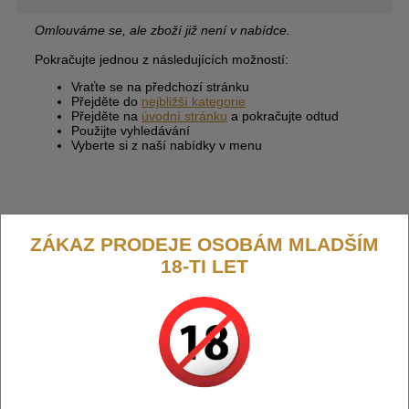
Omlouváme se, ale zboží již není v nabídce.
Pokračujte jednou z následujících možností:
Vraťte se na předchozí stránku
Přejděte do
nejbližší kategorie
Přejděte na
úvodní stránku
a pokračujte odtud
Použijte vyhledávání
Vyberte si z naší nabídky v menu
ZÁKAZ PRODEJE OSOBÁM MLADŠÍM
18-TI LET