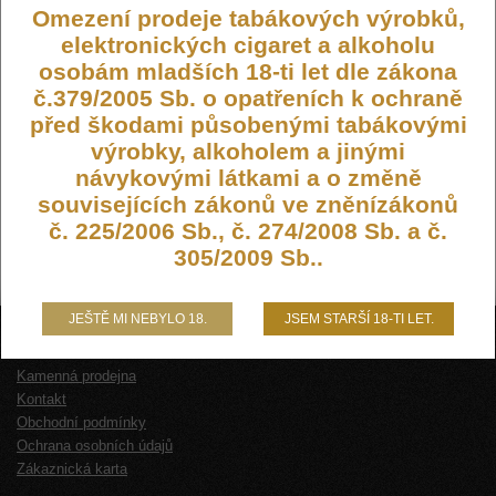
Omezení prodeje tabákových výrobků,
elektronických cigaret a alkoholu
osobám mladších 18-ti let dle zákona
č.379/2005 Sb. o opatřeních k ochraně
před škodami působenými tabákovými
výrobky, alkoholem a jinými
návykovými látkami a o změně
souvisejících zákonů ve zněnízákonů
č. 225/2006 Sb., č. 274/2008 Sb. a č.
305/2009 Sb..
JEŠTĚ MI NEBYLO 18.
JSEM STARŠÍ 18-TI LET.
O NÁS
Kamenná prodejna
Kontakt
Obchodní podmínky
Ochrana osobních údajů
Zákaznická karta