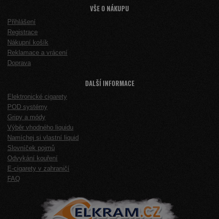
VŠE O NÁKUPU
Přihlášení
Registrace
Nákupní košík
Reklamace a vrácení
Doprava
DALŠÍ INFORMACE
Elektronické cigarety
POD systémy
Gripy a módy
Výběr vhodného liquidu
Namíchej si vlastní liquid
Slovníček pojmů
Odvykání kouření
E-cigarety v zahraničí
FAQ