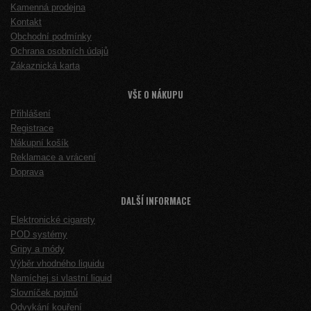
Kamenná prodejna
Kontakt
Obchodní podmínky
Ochrana osobních údajů
Zákaznická karta
VŠE O NÁKUPU
Přihlášení
Registrace
Nákupní košík
Reklamace a vrácení
Doprava
DALŠÍ INFORMACE
Elektronické cigarety
POD systémy
Gripy a módy
Výběr vhodného liquidu
Namíchej si vlastní liquid
Slovníček pojmů
Odvykání kouření