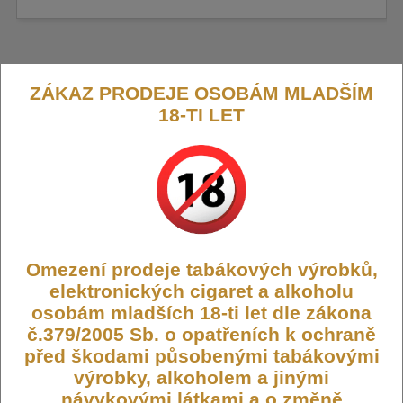
OXVA Xlim V3 Top Fill cartridge
ZÁKAZ PRODEJE OSOBÁM MLADŠÍM
18-TI LET
0,6ohm 2ml
Cartridge Xlim V3 nabízí jednoduché vrchní plnění a kapacitu 2
ml, což zajišťuje pohodlné používání bez zbytečného úniku
liquidu.
Výrobce:
Oxva
Omezení prodeje tabákových výrobků,
Kód:
CARTRIDGE-OXVA-XLIM-V3-06
elektronických cigaret a alkoholu
Dostupnost:
Skladem
osobám mladších 18-ti let dle zákona
Počet ks:
4922
ks
č.379/2005 Sb. o opatřeních k ochraně
před škodami působenými tabákovými
110,- KČ
výrobky, alkoholem a jinými
návykovými látkami a o změně