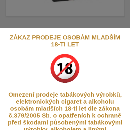
ZÁKAZ PRODEJE OSOBÁM MLADŠÍM
Vaporesso XROS 3 Pod Mesh cartridge
18-TI LET
0,6ohm
Tato náhradní cartridge je kompatibilní s řadou Vaporesso XROS
a nabízí kapacitu 2 ml.
Výrobce:
Vaporesso
Omezení prodeje tabákových výrobků,
Kód:
CARTRIDGE-VAPOR-XROS-3-06
elektronických cigaret a alkoholu
Dostupnost:
Skladem
osobám mladších 18-ti let dle zákona
Počet ks:
57
ks
č.379/2005 Sb. o opatřeních k ochraně
před škodami působenými tabákovými
99,- KČ
výrobky, alkoholem a jinými