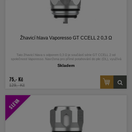
Žhavicí hlava Vaporesso GT CCELL 2 0,3 Ω
Tato žhavicí hlava s odporem 0,3 Ω je součástí série GT CCELL 2 od
společnosti Vaporesso.
Navržena pro přímé potahování do plic (DL), využívá
pokročilou keramickou technologii pro čistou chuť a zvýšenou odolnost.
Skladem
75,- Kč
129,- Kč
SLEVA