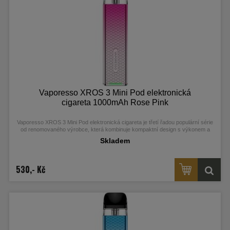
Vaporesso XROS 3 Mini Pod elektronická
cigareta 1000mAh Rose Pink
Vaporesso XROS 3 Mini Pod elektronická cigareta je třetí řadou populární série
od renomovaného výrobce, která kombinuje kompaktní design s výkonem a
uživatelskou přívětivostí. S integrovaným monočlánkem o kapacitě 1000 mAh a
Skladem
moderním AXON čipem nabízí automatické žhavení a režim Pulse pro hustou
páru a autentickou chuť. Balení obsahuje vyměnitelnou 2ml Mesh cartridge s
odporem 0,6 ohm, kompatibilní se všemi modely této řady, a snadné nabíjení
přes USB-C port.
530,- Kč