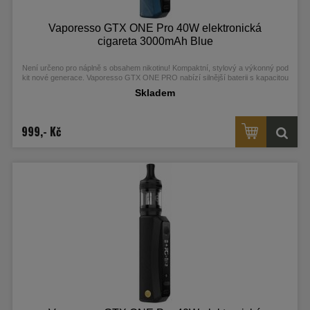
Vaporesso GTX ONE Pro 40W elektronická
cigareta 3000mAh Blue
Není určeno pro náplně s obsahem nikotinu! Kompaktní, stylový a výkonný pod
kit nové generace. Vaporesso GTX ONE PRO nabízí silnější baterii s kapacitou
3000 mAh, moderní OLED displej, čip AXON s Pulse technologií a nový Xtank T
Skladem
s horním plněním a ochranou proti protékání. Je kompatibilní s celou řadou GTX
žhavicích hlav pro MTL i RDL. Skvělá volba na každý den, dostupná v šesti
elegantních barvách. Více informací najdete v detailním popisu.
999,- Kč