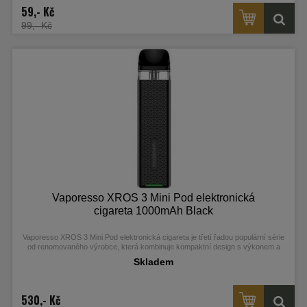
59,- Kč
99,- Kč
Vaporesso XROS 3 Mini Pod elektronická
cigareta 1000mAh Black
Vaporesso XROS 3 Mini Pod elektronická cigareta je třetí řadou populární série
od renomovaného výrobce, která kombinuje kompaktní design s výkonem a
uživatelskou přívětivostí. S integrovaným monočlánkem o kapacitě 1000 mAh a
Skladem
moderním AXON čipem nabízí automatické žhavení a režim Pulse pro hustou
páru a autentickou chuť. Balení obsahuje vyměnitelnou 2ml Mesh cartridge s
odporem 0,6 ohm, kompatibilní se všemi modely této řady, a snadné nabíjení
přes USB-C port.
530,- Kč