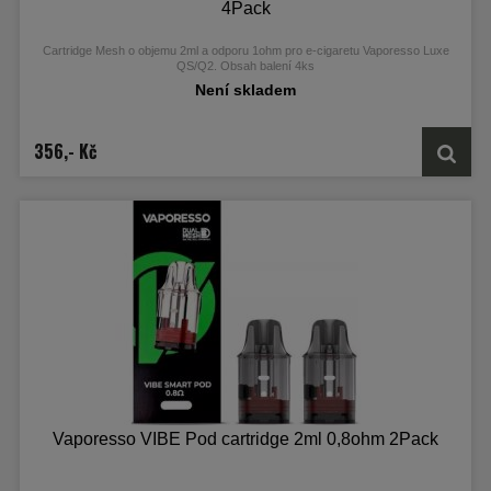
4Pack
Cartridge Mesh o objemu 2ml a odporu 1ohm pro e-cigaretu Vaporesso Luxe
QS/Q2. Obsah balení 4ks
Není skladem
356,- Kč
Vaporesso VIBE Pod cartridge 2ml 0,8ohm 2Pack