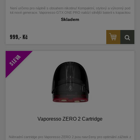
Není určeno pro náplně s obsahem nikotinu! Kompaktní, stylový a výkonný pod
kit nové generace. Vaporesso GTX ONE PRO nabízí silnější baterii s kapacitou
3000 mAh, moderní OLED displej, čip AXON s Pulse technologií a nový Xtank T
Skladem
s horním plněním a ochranou proti protékání. Je kompatibilní s celou řadou GTX
žhavicích hlav pro MTL i RDL. Skvělá volba na každý den, dostupná v šesti
elegantních barvách. Více informací najdete v detailním popisu.
999,- Kč
SLEVA
Vaporesso ZERO 2 Cartridge
Náhradní cartridge pro Vaporesso ZERO 2 jsou navrženy pro optimální zážitek z