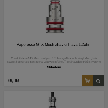
Vaporesso GTX Mesh žhavicí hlava 1,2ohm
Žhavicí hlava GTX Mesh o odporu 1,2ohm využívá technologii Mesh, kde
klasická spirálka je nahrazena ,,síťovou mřížkou´´ ze žhavicích drátů s rychlým
procesem rozžhavení a velkou tvorbou páry.
Skladem
99,- Kč