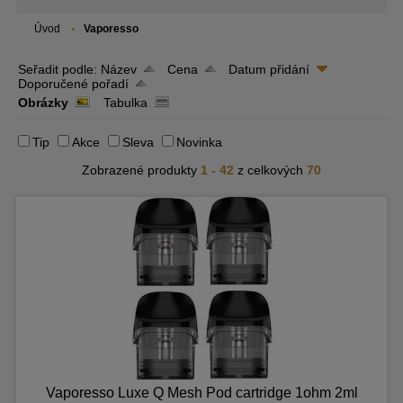
Úvod
Vaporesso
Seřadit podle:
Název
Cena
Datum přidání
Doporučené pořadí
Obrázky
Tabulka
Tip
Akce
Sleva
Novinka
Zobrazené produkty
1 - 42
z celkových
70
Vaporesso Luxe Q Mesh Pod cartridge 1ohm 2ml