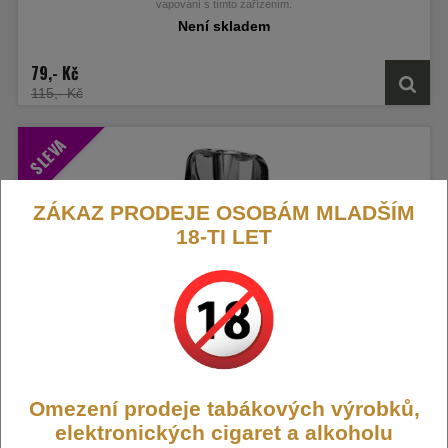
vapování s tímto zařízením.
Není skladem
79,- Kč
115,- Kč
SLEVA
ZÁKAZ PRODEJE OSOBÁM MLADŠÍM
18-TI LET
Vaporesso XTRA Pod Cartridge
Náhradní cartridge pro Vaporesso XTRA jsou navrženy pro optimální zážitek z
Omezení prodeje tabákových výrobků,
vapování s tímto zařízením.
elektronických cigaret a alkoholu
Skladem