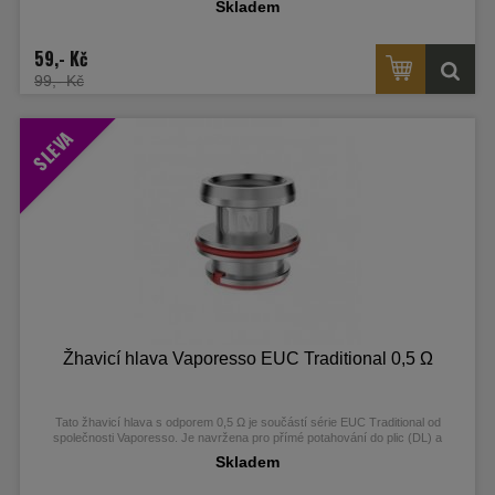
Skladem
chuť e-liquidu.
59,- Kč
99,- Kč
SLEVA
Žhavicí hlava Vaporesso EUC Traditional 0,5 Ω
Tato žhavicí hlava s odporem 0,5 Ω je součástí série EUC Traditional od
společnosti Vaporesso.
Je navržena pro přímé potahování do plic (DL) a
využívá claptonovou spirálku, která poskytuje bohatou produkci páry a
Skladem
výraznou chuť e-liquidu.