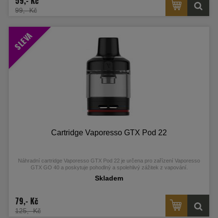
59,- Kč
99,- Kč
SLEVA
Cartridge Vaporesso GTX Pod 22
Náhradní cartridge Vaporesso GTX Pod 22 je určena pro zařízení Vaporesso
GTX GO 40 a poskytuje pohodlný a spolehlivý zážitek z vapování.
Skladem
79,- Kč
125,- Kč