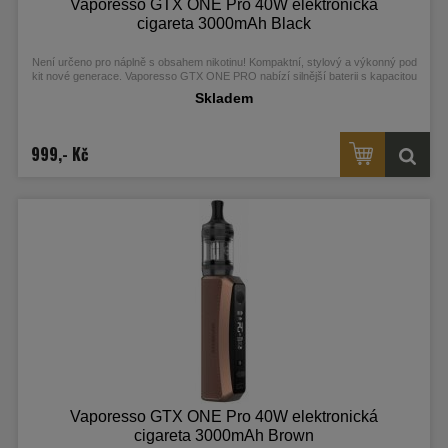
Vaporesso GTX ONE Pro 40W elektronická
cigareta 3000mAh Black
Není určeno pro náplně s obsahem nikotinu! Kompaktní, stylový a výkonný pod
kit nové generace. Vaporesso GTX ONE PRO nabízí silnější baterii s kapacitou
3000 mAh, moderní OLED displej, čip AXON s Pulse technologií a nový Xtank T
Skladem
s horním plněním a ochranou proti protékání. Je kompatibilní s celou řadou GTX
žhavicích hlav pro MTL i RDL. Skvělá volba na každý den, dostupná v šesti
elegantních barvách. Více informací najdete v detailním popisu.
999,- Kč
Vaporesso GTX ONE Pro 40W elektronická
cigareta 3000mAh Brown