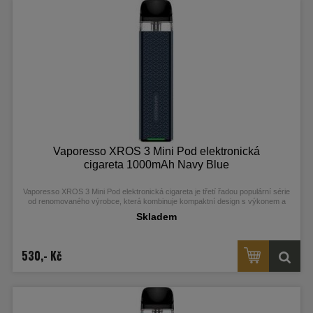
Vaporesso XROS 3 Mini Pod elektronická
cigareta 1000mAh Navy Blue
Vaporesso XROS 3 Mini Pod elektronická cigareta je třetí řadou populární série
od renomovaného výrobce, která kombinuje kompaktní design s výkonem a
uživatelskou přívětivostí. S integrovaným monočlánkem o kapacitě 1000 mAh a
Skladem
moderním AXON čipem nabízí automatické žhavení a režim Pulse pro hustou
páru a autentickou chuť. Balení obsahuje vyměnitelnou 2ml Mesh cartridge s
odporem 0,6 ohm, kompatibilní se všemi modely této řady, a snadné nabíjení
přes USB-C port.
530,- Kč