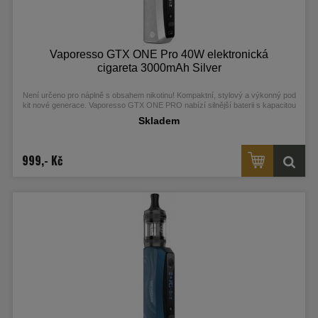
Vaporesso GTX ONE Pro 40W elektronická
cigareta 3000mAh Silver
Není určeno pro náplně s obsahem nikotinu! Kompaktní, stylový a výkonný pod
kit nové generace. Vaporesso GTX ONE PRO nabízí silnější baterii s kapacitou
3000 mAh, moderní OLED displej, čip AXON s Pulse technologií a nový Xtank T
Skladem
s horním plněním a ochranou proti protékání. Je kompatibilní s celou řadou GTX
žhavicích hlav pro MTL i RDL. Skvělá volba na každý den, dostupná v šesti
elegantních barvách. Více informací najdete v detailním popisu.
999,- Kč