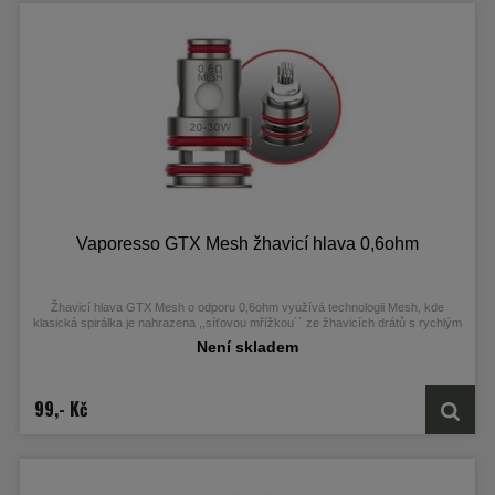
Vaporesso GTX Mesh žhavicí hlava 0,6ohm
Žhavicí hlava GTX Mesh o odporu 0,6ohm využívá technologii Mesh, kde
klasická spirálka je nahrazena ,,síťovou mřížkou´´ ze žhavicích drátů s rychlým
procesem rozžhavení a velkou tvorbou páry.
Není skladem
99,- Kč