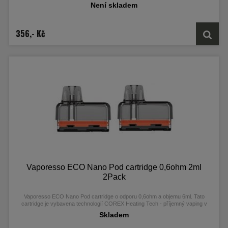
Není skladem
356,- Kč
Vaporesso ECO Nano Pod cartridge 0,6ohm 2ml
2Pack
Vaporesso ECO Nano Pod cartridge o odporu 0,6ohm a objemu 6ml. Tato
cartridge je vybavena technologií COREX Heating Tech - příjemný vaping v
kombinaci husté páry a vyladěné chuti liquidu. Kompatibilní s Vaporesso ECO
Skladem
Nano a ECO Nano 2. Obsah balení 2ks