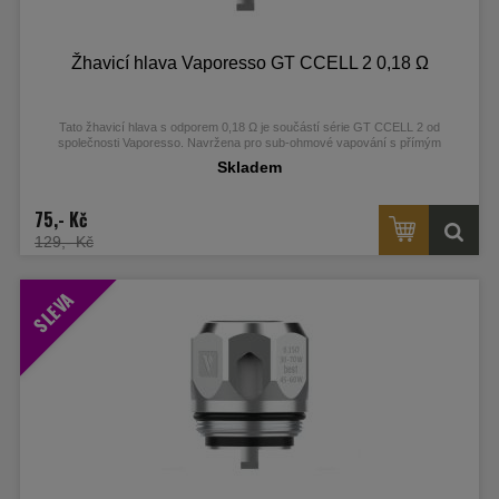
Žhavicí hlava Vaporesso GT CCELL 2 0,18 Ω
Tato žhavicí hlava s odporem 0,18 Ω je součástí série GT CCELL 2 od
společnosti Vaporesso.
Navržena pro sub-ohmové vapování s přímým
potahováním do plic (DL), využívá pokročilou keramickou technologii pro čistou
Skladem
a intenzivní chuť e-liquidu.
75,- Kč
129,- Kč
SLEVA