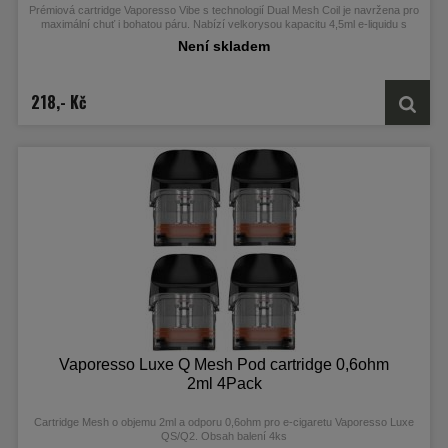
Prémiová cartridge Vaporesso Vibe s technologií Dual Mesh Coil je navržena pro
maximální chuť i bohatou páru. Nabízí velkorysou kapacitu 4,5ml e-liquidu s
odporem 0.8Ω – ideální pro MTL i RDL vapování. Obsah balení 2ks
Není skladem
218,- Kč
Vaporesso Luxe Q Mesh Pod cartridge 0,6ohm
2ml 4Pack
Cartridge Mesh o objemu 2ml a odporu 0,6ohm pro e-cigaretu Vaporesso Luxe
QS/Q2. Obsah balení 4ks