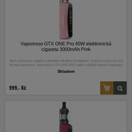
Vaporesso GTX ONE Pro 40W elektronická
cigareta 3000mAh Pink
Není určeno pro náplně s obsahem nikotinu! Kompaktní, stylový a výkonný pod
kit nové generace. Vaporesso GTX ONE PRO nabízí silnější baterii s kapacitou
3000 mAh, moderní OLED displej, čip AXON s Pulse technologií a nový Xtank T
Skladem
s horním plněním a ochranou proti protékání. Je kompatibilní s celou řadou GTX
žhavicích hlav pro MTL i RDL. Skvělá volba na každý den, dostupná v šesti
elegantních barvách. Více informací najdete v detailním popisu.
999,- Kč