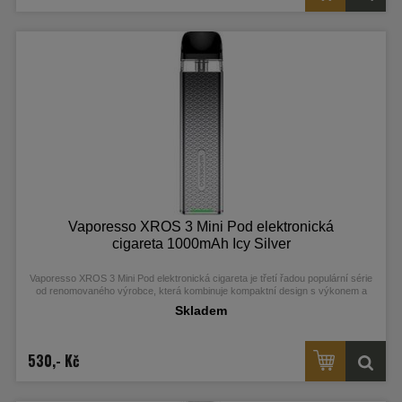
Vaporesso XROS 3 Mini Pod elektronická
cigareta 1000mAh Icy Silver
Vaporesso XROS 3 Mini Pod elektronická cigareta je třetí řadou populární série
od renomovaného výrobce, která kombinuje kompaktní design s výkonem a
uživatelskou přívětivostí. S integrovaným monočlánkem o kapacitě 1000 mAh a
Skladem
moderním AXON čipem nabízí automatické žhavení a režim Pulse pro hustou
páru a autentickou chuť. Balení obsahuje vyměnitelnou 2ml Mesh cartridge s
odporem 0,6 ohm, kompatibilní se všemi modely této řady, a snadné nabíjení
přes USB-C port.
530,- Kč