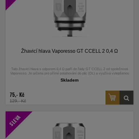
Žhavicí hlava Vaporesso GT CCELL 2 0,4 Ω
Tato žhavicí hlava s odporem 0,4 Ω patří do řady GT CCELL 2 od společnosti
Vaporesso.
Je určena pro přímé potahování do plic (DL) a využívá vylepšenou
keramickou technologii, která poskytuje bohatou chuť a dlouhou životnost.
Skladem
75,- Kč
129,- Kč
SLEVA