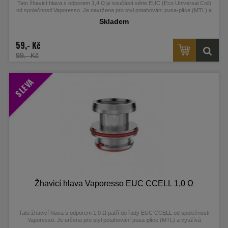
Tato žhavicí hlava s odporem 1,4 Ω je součástí série EUC (Eco Universal Coil)
od společnosti Vaporesso.
Je navržena pro styl potahování pusa-plíce (MTL) a
využívá kanthalovou spirálku, která poskytuje vyváženou produkci páry a
Skladem
autentickou chuť e-liquidu.
59,- Kč
99,- Kč
SLEVA
Žhavicí hlava Vaporesso EUC CCELL 1,0 Ω
Tato žhavicí hlava s odporem 1,0 Ω patří do řady EUC CCELL od společnosti
Vaporesso.
Je určena pro styl potahování pusa-plíce (MTL) a využívá
keramickou technologii CCELL, která zajišťuje rovnoměrné zahřívání a čistou