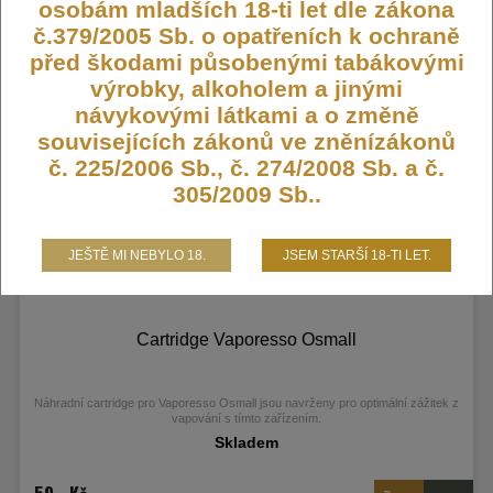
osobám mladších 18-ti let dle zákona
č.379/2005 Sb. o opatřeních k ochraně
55,- Kč
před škodami působenými tabákovými
89,- Kč
výrobky, alkoholem a jinými
návykovými látkami a o změně
SLEVA
souvisejících zákonů ve zněnízákonů
č. 225/2006 Sb., č. 274/2008 Sb. a č.
305/2009 Sb..
JEŠTĚ MI NEBYLO 18.
JSEM STARŠÍ 18-TI LET.
Cartridge Vaporesso Osmall
Náhradní cartridge pro Vaporesso Osmall jsou navrženy pro optimální zážitek z
vapování s tímto zařízením.
Skladem