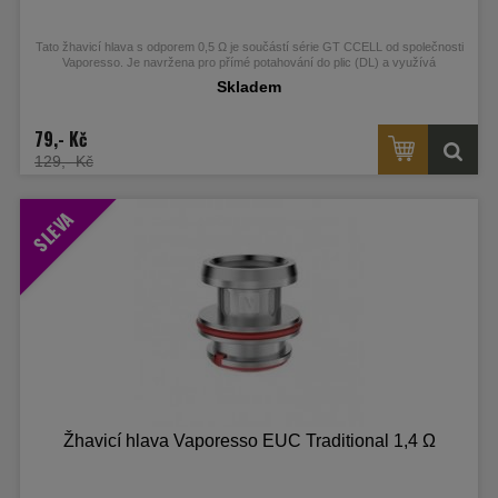
Tato žhavicí hlava s odporem 0,5 Ω je součástí série GT CCELL od společnosti
Vaporesso.
Je navržena pro přímé potahování do plic (DL) a využívá
keramickou technologii CCELL, která zajišťuje čistou a intenzivní chuť e-liquidu.
Skladem
79,- Kč
129,- Kč
SLEVA
Žhavicí hlava Vaporesso EUC Traditional 1,4 Ω