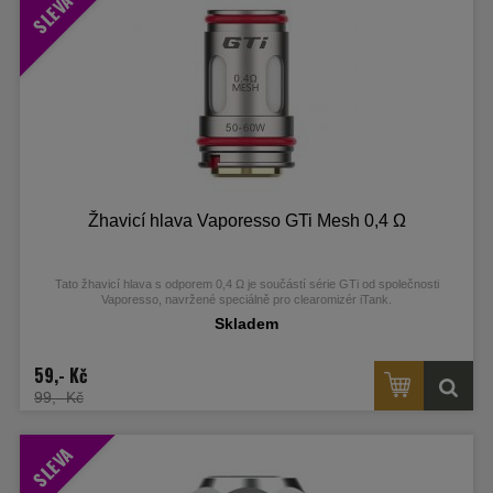
SLEVA
​Žhavicí hlava Vaporesso GTi Mesh 0,4 Ω
Tato žhavicí hlava s odporem 0,4 Ω je součástí série GTi od společnosti
Vaporesso, navržené speciálně pro clearomizér iTank.
Skladem
59,- Kč
99,- Kč
SLEVA