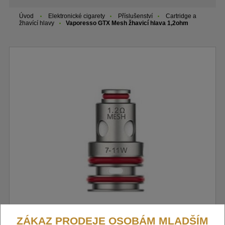
Úvod
Elektronické cigarety
Příslušenství
Cartridge a
žhavící hlavy
Vaporesso GTX Mesh žhavicí hlava 1,2ohm
ZÁKAZ PRODEJE OSOBÁM MLADŠÍM