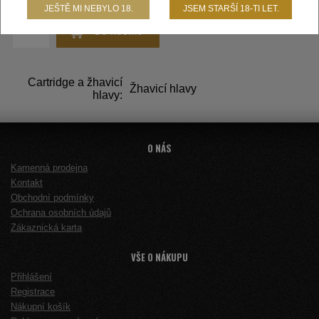
JEŠTĚ MI NEBYLO 18.
JSEM STARŠÍ 18-TI LET.
DO KOŠÍKU
Cartridge a žhavicí
Žhavicí hlavy
hlavy:
O NÁS
Kamenná prodejna
Kontakt
Obchodní podmínky
Ochrana osobních údajů
Zákaznická karta
VŠE O NÁKUPU
Přihlášení
Registrace
Nákupní košík