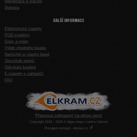
Reklamace a vrácení
Doprava
DALŠÍ INFORMACE
Elektronické cigarety
POD systémy
Gripy a módy
Výběr vhodného liquidu
Namíchej si vlastní liquid
Slovníček pojmů
Odvykání kouření
E-cigarety v zahraničí
FAQ
Přepnout zobrazení na plnou verzi
Copyright 2016 - 2026 © Vape shop v centru Liberce
Pronájem eshopů - Atomer.cz