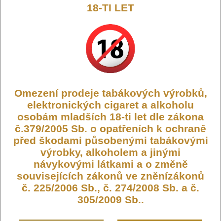
18-TI LET
Vaporesso GTX Mesh žhavicí hlava
1,2ohm
Omezení prodeje tabákových výrobků,
elektronických cigaret a alkoholu
Žhavicí hlava GTX Mesh o odporu 1,2ohm využívá technologii
Mesh, kde klasická spirálka je nahrazena ,,síťovou mřížkou´´ ze
osobám mladších 18-ti let dle zákona
žhavicích drátů s rychlým procesem rozžhavení a velkou tvorbou
č.379/2005 Sb. o opatřeních k ochraně
páry.
před škodami působenými tabákovými
Výrobce:
Vaporesso
výrobky, alkoholem a jinými
Kód:
COIL-VAPOR-GTX-12
návykovými látkami a o změně
Dostupnost:
Skladem
souvisejících zákonů ve zněnízákonů
č. 225/2006 Sb., č. 274/2008 Sb. a č.
Počet ks:
9
ks
305/2009 Sb..
99,- KČ