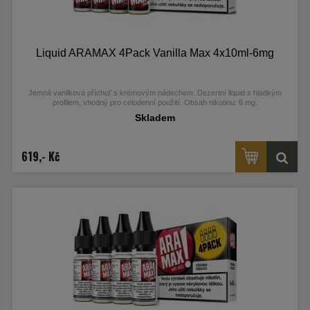
Liquid ARAMAX 4Pack Vanilla Max 4x10ml-6mg
Jemná vanilková příchuť s krémovým nádechem. Dezertní liquid s hladkým
profilem, vhodný pro celodenní použití. Obsah nikotinu: 6 mg.
Skladem
619,- Kč