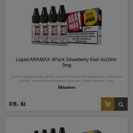
Liquid ARAMAX 4Pack Strawberry Kiwi 4x10ml-
3mg
Ovocné spojení sladké jahody a svěžího kiwi vytváří vyváženou a šťavnatou
příchuť. Vhodná pro každodenní vapování. Obsah nikotinu: 3 mg.
Skladem
619,- Kč