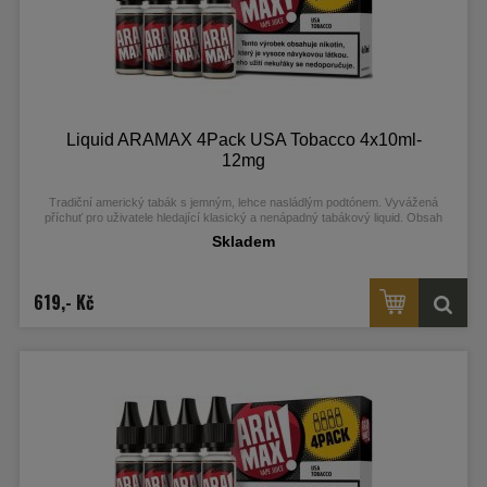
Liquid ARAMAX 4Pack USA Tobacco 4x10ml-
12mg
Tradiční americký tabák s jemným, lehce nasládlým podtónem. Vyvážená
příchuť pro uživatele hledající klasický a nenápadný tabákový liquid. Obsah
nikotinu: 12 mg.
Skladem
619,- Kč