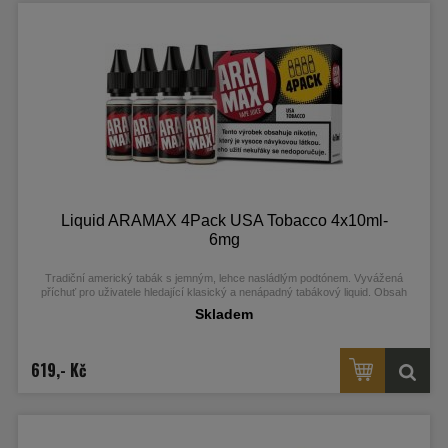
Liquid ARAMAX 4Pack USA Tobacco 4x10ml-
6mg
Tradiční americký tabák s jemným, lehce nasládlým podtónem. Vyvážená
příchuť pro uživatele hledající klasický a nenápadný tabákový liquid. Obsah
nikotinu: 6 mg.
Skladem
619,- Kč