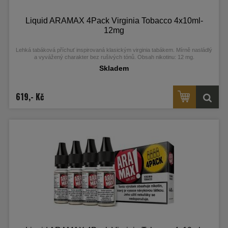
Liquid ARAMAX 4Pack Virginia Tobacco 4x10ml-
12mg
Lehká tabáková příchuť inspirovaná klasickým virginia tabákem. Mírně nasládlý
a vyvážený charakter bez rušivých tónů. Obsah nikotinu: 12 mg.
Skladem
619,- Kč