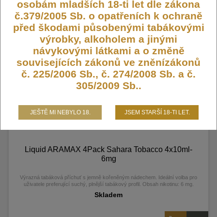
osobám mladších 18-ti let dle zákona
č.379/2005 Sb. o opatřeních k ochraně
619,- Kč
před škodami působenými tabákovými
výrobky, alkoholem a jinými
návykovými látkami a o změně
souvisejících zákonů ve zněnízákonů
č. 225/2006 Sb., č. 274/2008 Sb. a č.
305/2009 Sb..
JEŠTĚ MI NEBYLO 18.
JSEM STARŠÍ 18-TI LET.
Liquid ARAMAX 4Pack Sahara Tobacco 4x10ml-
6mg
Výrazná tabáková příchuť s jemně kořeněným nádechem. Ideální volba pro
uživatele preferující suchý, plnější tabákový profil. Obsah nikotinu: 6 mg.
Skladem