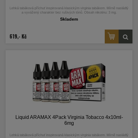
Lehká tabáková příchuť inspirovaná klasickým virginia tabákem. Mírně nasládlý
a vyvážený charakter bez rušivých tónů. Obsah nikotinu: 3 mg.
Skladem
619,- Kč
Liquid ARAMAX 4Pack Virginia Tobacco 4x10ml-
6mg
Lehká tabáková příchuť inspirovaná klasickým virginia tabákem. Mírně nasládlý