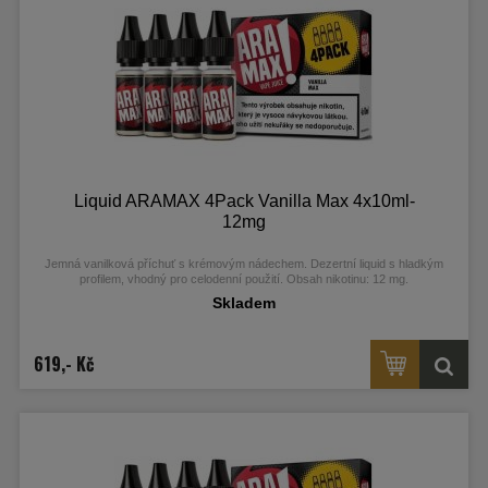
Liquid ARAMAX 4Pack Vanilla Max 4x10ml-
12mg
Jemná vanilková příchuť s krémovým nádechem. Dezertní liquid s hladkým
profilem, vhodný pro celodenní použití. Obsah nikotinu: 12 mg.
Skladem
619,- Kč