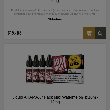
6mg
Klasická jahodová příchuť se sladkým a šťavnatým charakterem. Lehká a
přirozená chuť pro fanoušky ovocných liquidů. Obsah nikotinu: 6 mg.
Skladem
619,- Kč
Liquid ARAMAX 4Pack Max Watermelon 4x10ml-
12mg