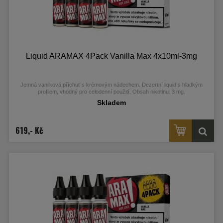
Liquid ARAMAX 4Pack Vanilla Max 4x10ml-3mg
Jemná vanilková příchuť s krémovým nádechem. Dezertní liquid s hladkým
profilem, vhodný pro celodenní použití. Obsah nikotinu: 3 mg.
Skladem
619,- Kč