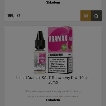
Skladem
199,- Kč
Liquid Aramax SALT Strawberry Kiwi 10ml -
20mg
Šťavnaté spojení sladké jahody a svěžího kiwi…
Skladem