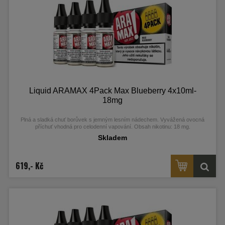
Liquid ARAMAX 4Pack Max Blueberry 4x10ml-
18mg
Plná a sladká chuť borůvek s jemným lesním nádechem. Vyvážená ovocná
příchuť vhodná pro celodenní vapování. Obsah nikotinu: 18 mg.
Skladem
619,- Kč