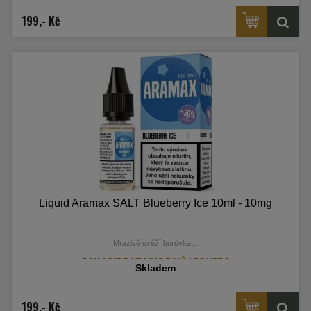
199,- Kč
Liquid Aramax SALT Blueberry Ice 10ml - 10mg
Mrazivě svěží borůvka…
Skladem
199,- Kč