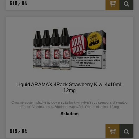
619,- Kč
Liquid ARAMAX 4Pack Strawberry Kiwi 4x10ml-
12mg
Ovocné spojení sladké jahody a svěžího kiwi vytváří vyváženou a šťavnatou
příchuť. Vhodná pro každodenní vapování. Obsah nikotinu: 12 mg.
Skladem
619,- Kč