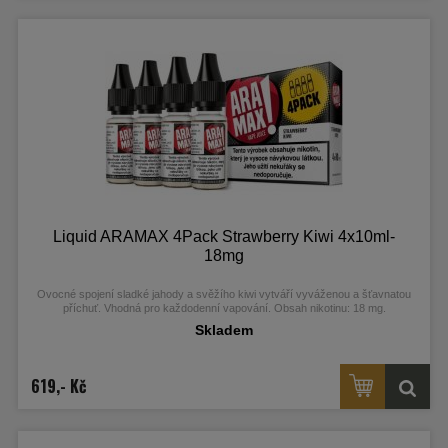
Liquid ARAMAX 4Pack Strawberry Kiwi 4x10ml-
18mg
Ovocné spojení sladké jahody a svěžího kiwi vytváří vyváženou a šťavnatou
příchuť. Vhodná pro každodenní vapování. Obsah nikotinu: 18 mg.
Skladem
619,- Kč