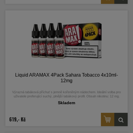
Liquid ARAMAX 4Pack Sahara Tobacco 4x10ml-
12mg
Výrazná tabáková příchuť s jemně kořeněným nádechem. Ideální volba pro
uživatele preferující suchý, plnější tabákový profil. Obsah nikotinu: 12 mg.
Skladem
619,- Kč