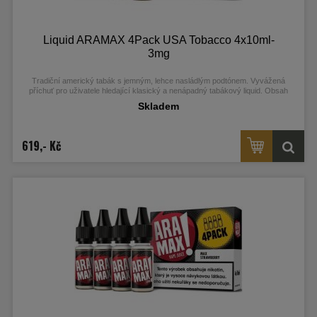
Liquid ARAMAX 4Pack USA Tobacco 4x10ml-
3mg
Tradiční americký tabák s jemným, lehce nasládlým podtónem. Vyvážená
příchuť pro uživatele hledající klasický a nenápadný tabákový liquid. Obsah
nikotinu: 3 mg.
Skladem
619,- Kč