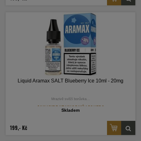
Liquid Aramax SALT Blueberry Ice 10ml - 20mg
Mrazivě svěží borůvka…
Skladem
199,- Kč