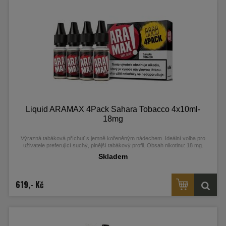
Liquid ARAMAX 4Pack Sahara Tobacco 4x10ml-
18mg
Výrazná tabáková příchuť s jemně kořeněným nádechem. Ideální volba pro
uživatele preferující suchý, plnější tabákový profil. Obsah nikotinu: 18 mg.
Skladem
619,- Kč