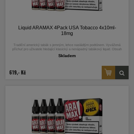
Liquid ARAMAX 4Pack USA Tobacco 4x10ml-
18mg
Tradiční americký tabák s jemným, lehce nasládlým podtónem. Vyvážená
příchuť pro uživatele hledající klasický a nenápadný tabákový liquid. Obsah
nikotinu: 18 mg.
Skladem
619,- Kč