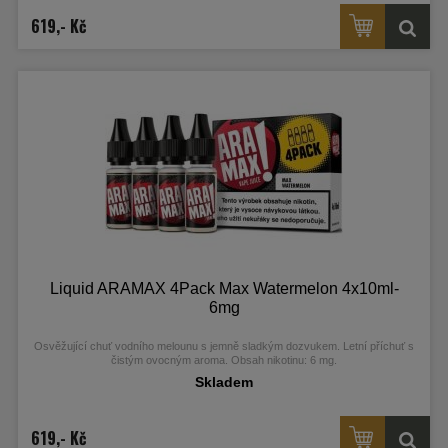
619,- Kč
Liquid ARAMAX 4Pack Max Watermelon 4x10ml-
6mg
Osvěžující chuť vodního melounu s jemně sladkým dozvukem. Letní příchuť s
čistým ovocným aroma. Obsah nikotinu: 6 mg.
Skladem
619,- Kč