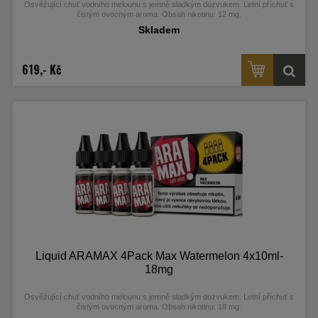
Osvěžující chuť vodního melounu s jemně sladkým dozvukem. Letní příchuť s
čistým ovocným aroma. Obsah nikotinu: 12 mg.
Skladem
619,- Kč
Liquid ARAMAX 4Pack Max Watermelon 4x10ml-
18mg
Osvěžující chuť vodního melounu s jemně sladkým dozvukem. Letní příchuť s
čistým ovocným aroma. Obsah nikotinu: 18 mg.