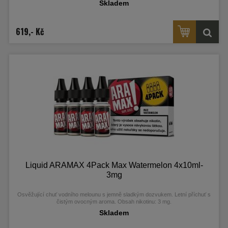
Skladem
619,- Kč
Liquid ARAMAX 4Pack Max Watermelon 4x10ml-
3mg
Osvěžující chuť vodního melounu s jemně sladkým dozvukem. Letní příchuť s
čistým ovocným aroma. Obsah nikotinu: 3 mg.
Skladem