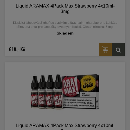
Liquid ARAMAX 4Pack Max Strawberry 4x10ml-
3mg
Klasická jahodová příchuť se sladkým a šťavnatým charakterem. Lehká a
přirozená chuť pro fanoušky ovocných liquidů. Obsah nikotinu: 3 mg.
Skladem
619,- Kč
Liquid ARAMAX 4Pack Max Strawberry 4x10ml-