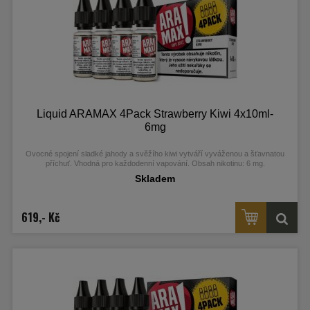
Liquid ARAMAX 4Pack Strawberry Kiwi 4x10ml-
6mg
Ovocné spojení sladké jahody a svěžího kiwi vytváří vyváženou a šťavnatou
příchuť. Vhodná pro každodenní vapování. Obsah nikotinu: 6 mg.
Skladem
619,- Kč