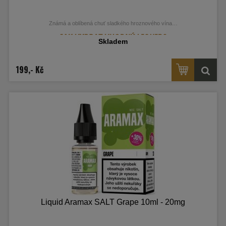
Známá a oblíbená chuť sladkého hroznového vína…
Skladem
199,- Kč
Liquid Aramax SALT Grape 10ml - 20mg