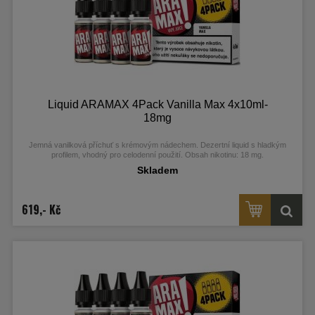
Liquid ARAMAX 4Pack Vanilla Max 4x10ml-
18mg
Jemná vanilková příchuť s krémovým nádechem. Dezertní liquid s hladkým
profilem, vhodný pro celodenní použití. Obsah nikotinu: 18 mg.
Skladem
619,- Kč