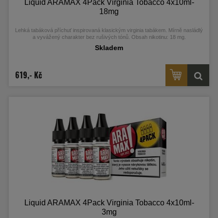
Liquid ARAMAX 4Pack Virginia Tobacco 4x10ml-
18mg
Lehká tabáková příchuť inspirovaná klasickým virginia tabákem. Mírně nasládlý
a vyvážený charakter bez rušivých tónů. Obsah nikotinu: 18 mg.
Skladem
619,- Kč
Liquid ARAMAX 4Pack Virginia Tobacco 4x10ml-
3mg