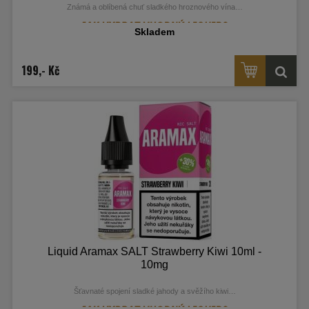
Známá a oblíbená chuť sladkého hroznového vína…
Skladem
199,- Kč
Liquid Aramax SALT Strawberry Kiwi 10ml -
10mg
Šťavnaté spojení sladké jahody a svěžího kiwi…