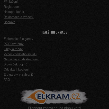
Přihlášení
Registrace
Nákupní košík
Reklamace a vrácení
Doprava
DALŠÍ INFORMACE
Elektronické cigarety
POD systémy
Gripy a módy
Výběr vhodného liquidu
Namíchej si vlastní liquid
Slovníček pojmů
Odvykání kouření
E-cigarety v zahraničí
FAQ
Přepnout zobrazení na plnou verzi