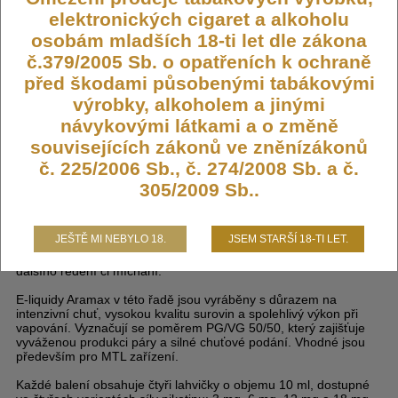
619,- KČ
elektronických cigaret a alkoholu
osobám mladších 18-ti let dle zákona
DO KOŠÍKU
č.379/2005 Sb. o opatřeních k ochraně
před škodami působenými tabákovými
výrobky, alkoholem a jinými
návykovými látkami a o změně
souvisejících zákonů ve zněnízákonů
Liquid ARAMAX 4Pack Max
č. 225/2006 Sb., č. 274/2008 Sb. a č.
Blueberry 4x10ml-18mg
305/2009 Sb..
Aramax 4Pack představuje výhodné balení čtyř kusů hotových e-
JEŠTĚ MI NEBYLO 18.
JSEM STARŠÍ 18-TI LET.
liquidů od výrobce Aramax, který je součástí skupiny Ritchy
Group. Tyto liquidy jsou určeny pro přímé použití bez nutnosti
dalšího ředění či míchání.
E-liquidy Aramax v této řadě jsou vyráběny s důrazem na
intenzivní chuť, vysokou kvalitu surovin a spolehlivý výkon při
vapování. Vyznačují se poměrem PG/VG 50/50, který zajišťuje
vyváženou produkci páry a silné chuťové podání. Vhodné jsou
především pro MTL zařízení.
Každé balení obsahuje čtyři lahvičky o objemu 10 ml, dostupné