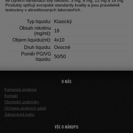
ve čtyřech variantách síly nikotinu: 3 mg, 6 mg, 12 mg a 18 mg.
Produkty splňují evropské standardy kvality a jsou pravidelně
testovány v akreditovaných laboratořích.
Typ liquidu:
Klasický
Obsah nikotinu
18
(mg/ml):
Objem liquidu(ml):
4x10
Druh liquidu:
Ovocné
Poměr PG/VG
50/50
liquidu:
O NÁS
Kamenná prodejna
Kontakt
Obchodní podmínky
Ochrana osobních údajů
Zákaznická karta
VŠE O NÁKUPU