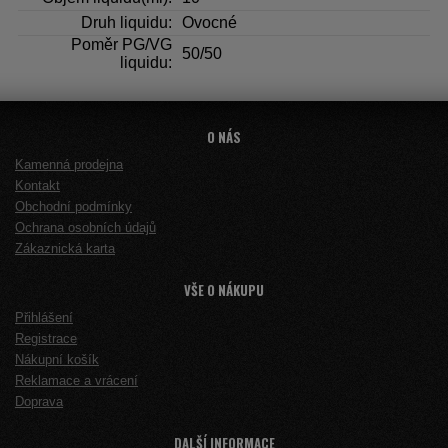
Druh liquidu:
Ovocné
Poměr PG/VG
50/50
liquidu:
O NÁS
Kamenná prodejna
Kontakt
Obchodní podmínky
Ochrana osobních údajů
Zákaznická karta
VŠE O NÁKUPU
Přihlášení
Registrace
Nákupní košík
Reklamace a vrácení
Doprava
DALŠÍ INFORMACE