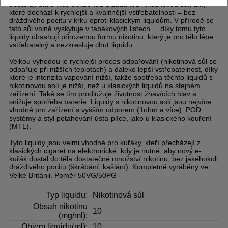
obsahují stále více oblíbenou a žádanou nikotinovou sůl, díky
které dochází k rychlejší a kvalitnější vstřebatelnosti = bez
dráždivého pocitu v krku oproti klasickým liquidům. V přírodě se
tato sůl volně vyskytuje v tabákových listech.....díky tomu tyto
liquidy obsahují přirozenou formu nikotinu, který je pro tělo lépe
vstřebatelný a nezkresluje chuť liquidu.
Velkou výhodou je rychlejší proces odpařování (nikotinová sůl se
odpařuje při nižších teplotách) a daleko lepší vstřebatelnost, díky
které je intenzita vapování nižší, takže spotřeba těchto liquidů s
nikotinovou solí je nižší, než u klasických liquidů na stejném
zařízení. Také se tím prodlužuje životnost žhavících hlav a
snižuje spotřeba baterie. Liquidy s nikotinovou solí jsou nejvíce
vhodné pro zařízení s vyšším odporem (1ohm a více), POD
systémy a styl potahování ústa-plíce, jako u klasického kouření
(MTL).
Tyto liquidy jsou velmi vhodné pro kuřáky, kteří přecházejí z
klasických cigaret na elektronické, kdy je nutné, aby nový e-
kuřák dostal do těla dostatečné množství nikotinu, bez jakéhokoli
dráždivého pocitu (škrábání, kašlání). Kompletně vyráběny ve
Velké Británii. Poměr 50VG/50PG
Typ liquidu:
Nikotinová sůl
Obsah nikotinu
10
(mg/ml):
Objem liquidu(ml):
10