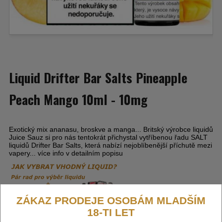
Liquid Drifter Bar Salts Pineapple
Peach Mango 10ml - 10mg
Exotický mix ananasu, broskve a manga... Britský výrobce liquidů
Juice Sauz si pro nás tentokrát přichystal vytříbenou řadu SALT
liquidů Drifter Bar Salts, která nabízí nejoblíbenější příchutě mezi
vapery... více info v detailním popisu
ZÁKAZ PRODEJE OSOBÁM MLADŠÍM
18-TI LET
Výrobce:
Juice Sauz (GB)