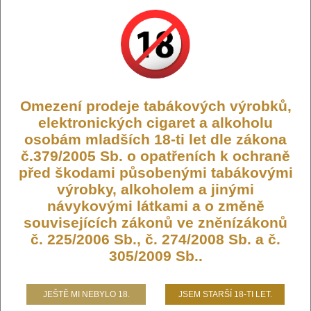
Kód:
LIQ-SALT-DRIFTER-10-PINEA
Dostupnost:
Skladem
Počet ks:
308
ks
235,- KČ
Omezení prodeje tabákových výrobků,
elektronických cigaret a alkoholu
DO KOŠÍKU
osobám mladších 18-ti let dle zákona
č.379/2005 Sb. o opatřeních k ochraně
před škodami působenými tabákovými
výrobky, alkoholem a jinými
návykovými látkami a o změně
Liquid Drifter Bar Salts Pineapple
souvisejících zákonů ve zněnízákonů
Peach Mango 10ml - 10mg
č. 225/2006 Sb., č. 274/2008 Sb. a č.
305/2009 Sb..
Britský výrobce Juice Sauz LTD. má dlouholeté zkušenosti s
výrobou liquidů, a díky tomu jejich liquidy Salt patří mezi ty
nejlepší liquidy s nikotinovou solí na současném trhu. Liquidy
JEŠTĚ MI NEBYLO 18.
JSEM STARŠÍ 18-TI LET.
SALT se od běžných liquidů odlišují tím, že mají nižší PH a