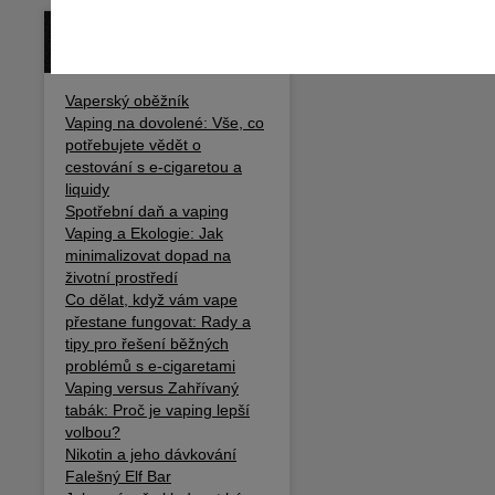
BLOG / ČLÁNKY
Vaperský oběžník
Vaping na dovolené: Vše, co
potřebujete vědět o
cestování s e-cigaretou a
liquidy
Spotřební daň a vaping
Vaping a Ekologie: Jak
minimalizovat dopad na
životní prostředí
Co dělat, když vám vape
přestane fungovat: Rady a
tipy pro řešení běžných
problémů s e-cigaretami
Vaping versus Zahřívaný
tabák: Proč je vaping lepší
volbou?
Nikotin a jeho dávkování
Falešný Elf Bar