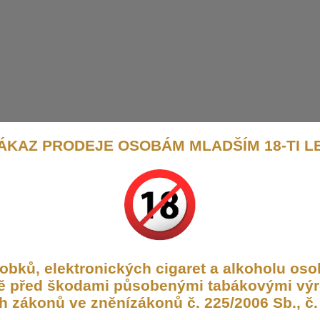
ÁKAZ PRODEJE OSOBÁM MLADŠÍM 18-TI L
bků, elektronických cigaret a alkoholu osob
aně před škodami působenými tabákovými výr
h zákonů ve zněnízákonů č. 225/2006 Sb., č. 