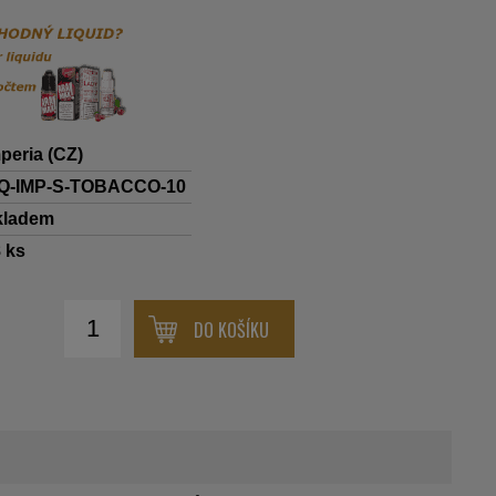
peria (CZ)
IQ-IMP-S-TOBACCO-10
kladem
8
ks
DO KOŠÍKU