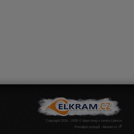
Copyright 2016 - 2026 © Vape shop v centru Liberce
Pronájem eshopů - Atomer.cz