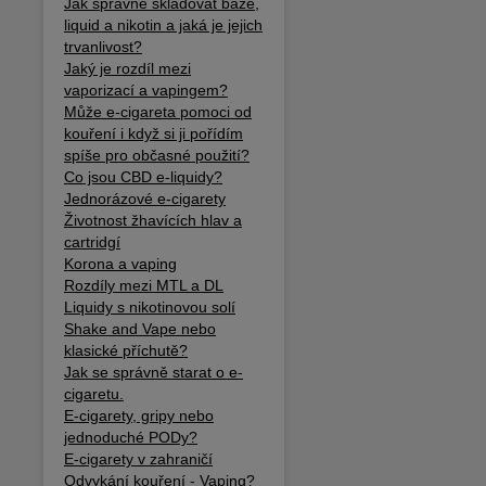
Jak správně skladovat báze,
liquid a nikotin a jaká je jejich
trvanlivost?
Jaký je rozdíl mezi
vaporizací a vapingem?
Může e-cigareta pomoci od
kouření i když si ji pořídím
spíše pro občasné použití?
Co jsou CBD e-liquidy?
Jednorázové e-cigarety
Životnost žhavících hlav a
cartridgí
Korona a vaping
Rozdíly mezi MTL a DL
Liquidy s nikotinovou solí
Shake and Vape nebo
klasické příchutě?
Jak se správně starat o e-
cigaretu.
E-cigarety, gripy nebo
jednoduché PODy?
E-cigarety v zahraničí
Odvykání kouření - Vaping?