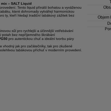
 mix – SALT Liquid
Obsa
provedení. Tento liquid přináší bohatou a vyváženou
 tabáku, které dohromady vytvářejí harmonickou
ro ty, kteří hledají tradiční tabákový zážitek bez
Objem l
Dr
Po
inovou sůl pro rychlejší a účinnější vstřebávání
ý potah bez nepříjemného škrábání
VG50
pro autentickou chuť a ideální tvorbu páry
e vhodný jak pro začátečníky, tak pro zkušené
 spolehlivou tabákovou příchuť v moderním provedení.