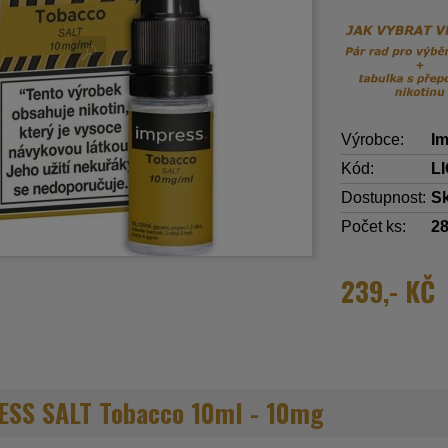
Výrobce:
Im
Kód:
L
Dostupnost:
S
Počet ks:
2
239,- KČ
ESS SALT Tobacco 10ml - 10mg