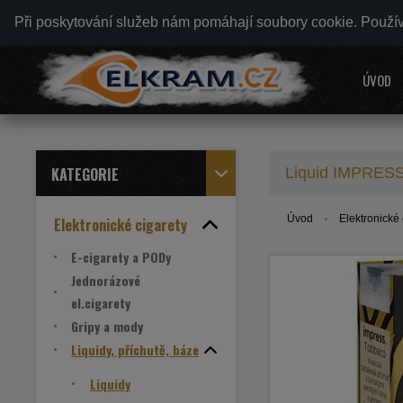
Při poskytování služeb nám pomáhají soubory cookie. Použí
ÚVOD
KATEGORIE
Liquid IMPRESS
Úvod
Elektronické 
Elektronické cigarety
E-cigarety a PODy
Jednorázové
el.cigarety
Gripy a mody
Liquidy, příchutě, báze
Liquidy