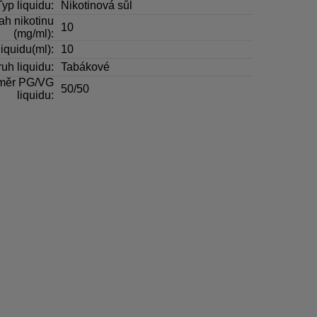
Typ liquidu:
Nikotinová sůl
h nikotinu
10
(mg/ml):
iquidu(ml):
10
uh liquidu:
Tabákové
měr PG/VG
50/50
liquidu: