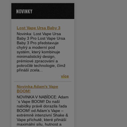
NOVINKY
Lost Vape Ursa Baby 3
Novinka: Lost Vape Ursa
Baby 3 Pro Lost Vape Ursa
Baby 3 Pro představuje
chytrý a moderní pod
systém, který kombinuje
minimalistický design,
prémiové zpracování a
pokročilé technologie, čímž
přináší zcela...
více
Novinka Adam’s Vape
BOOM!
NOVINKA V NABÍDCE: Adam
´s Vape BOOM! Do naší
nabídky právě dorazila řada
BOOM! od Adam’s Vape –
extrémně intenzivní Shake &
Vape příchutě, které přináší
maximální sílu, hutnost a