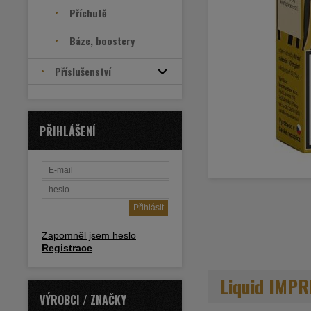
Příchutě
Báze, boostery
Příslušenství
PŘIHLÁŠENÍ
Zapomněl jsem heslo
Registrace
Liquid IMPR
VÝROBCI / ZNAČKY