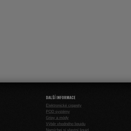
DALŠÍ INFORMACE
Elektronické cigarety
POD systémy
Gripy a módy
Výběr vhodného liquidu
Namíchej si vlastní liquid