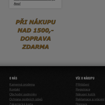
Ano!
O NÁS
VŠE O NÁKUPU
Kamenná prodejna
Přihlášení
Kontakt
Registrace
Obchodní podmínky
Nákupní košík
Ochrana osobních údajů
Reklamace a vrácení
Zákaznická karta
Doprava