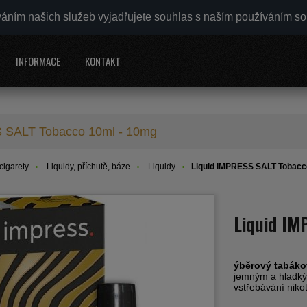
váním našich služeb vyjadřujete souhlas s naším používáním s
INFORMACE
KONTAKT
 SALT Tobacco 10ml - 10mg
cigarety
Liquidy, příchutě, báze
Liquidy
Liquid IMPRESS SALT Tobacc
Liquid IM
ýběrový tabáko
jemným a hladkým
vstřebávání niko