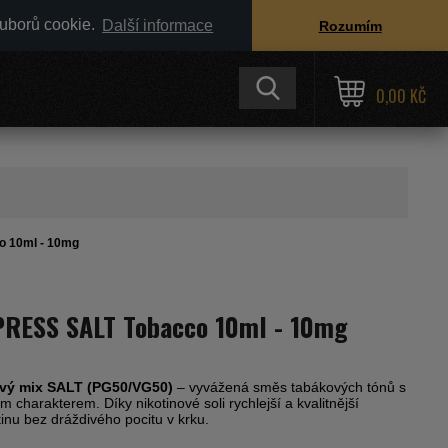
ouborů cookie.
Další informace
Rozumím
0,00 KČ
o 10ml - 10mg
PRESS SALT Tobacco 10ml - 10mg
vý mix SALT (PG50/VG50)
– vyvážená směs tabákových tónů s
 charakterem. Díky nikotinové soli rychlejší a kvalitnější
tinu bez dráždivého pocitu v krku.