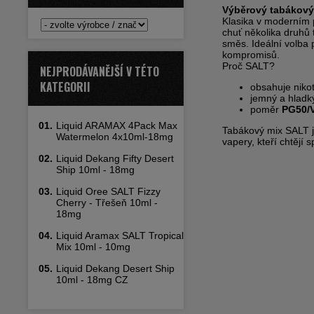
Výběrový tabákový
Klasika v moderním 
chuť několika druhů
směs. Ideální volba p
kompromisů.
Proč SALT?
NEJPRODÁVANĚJŠÍ V TÉTO
KATEGORII
obsahuje nikot
jemný a hladk
poměr
PG50/
01.
Liquid ARAMAX 4Pack Max
Tabákový mix SALT j
Watermelon 4x10ml-18mg
vapery, kteří chtějí
02.
Liquid Dekang Fifty Desert
Ship 10ml - 18mg
03.
Liquid Oree SALT Fizzy
Cherry - Třešeň 10ml -
18mg
04.
Liquid Aramax SALT Tropical
Mix 10ml - 10mg
05.
Liquid Dekang Desert Ship
10ml - 18mg CZ