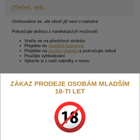
(Třešeň, led)
Omlouváme se, ale zboží již není v nabídce.
Pokračujte jednou z následujících možností:
Vraťte se na předchozí stránku
Přejděte do
nejbližší kategorie
Přejděte na
úvodní stránku
a pokračujte odtud
Použijte vyhledávání
Vyberte si z naší nabídky v menu
ZÁKAZ PRODEJE OSOBÁM MLADŠÍM
18-TI LET