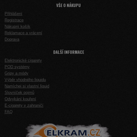
VŠE O NÁKUPU
Přihlášení
Registrace
Nákupní košík
Reklamace a vrácení
Doprava
DALŠÍ INFORMACE
Elektronické cigarety
POD systémy
Gripy a módy
Výběr vhodného liquidu
Namíchej si vlastní liquid
Slovníček pojmů
Odvykání kouření
E-cigarety v zahraničí
FAQ