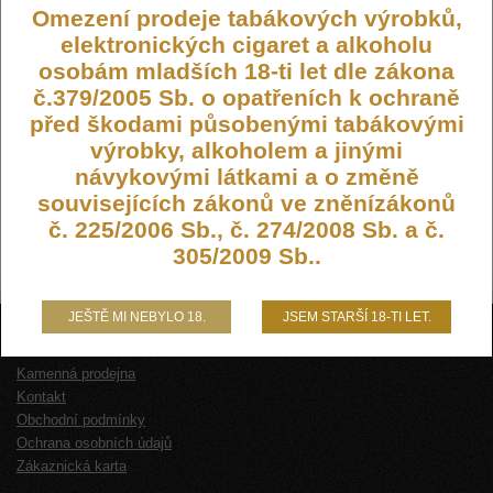
Omezení prodeje tabákových výrobků,
elektronických cigaret a alkoholu
osobám mladších 18-ti let dle zákona
č.379/2005 Sb. o opatřeních k ochraně
před škodami působenými tabákovými
výrobky, alkoholem a jinými
návykovými látkami a o změně
souvisejících zákonů ve zněnízákonů
č. 225/2006 Sb., č. 274/2008 Sb. a č.
305/2009 Sb..
JEŠTĚ MI NEBYLO 18.
JSEM STARŠÍ 18-TI LET.
O NÁS
Kamenná prodejna
Kontakt
Obchodní podmínky
Ochrana osobních údajů
Zákaznická karta