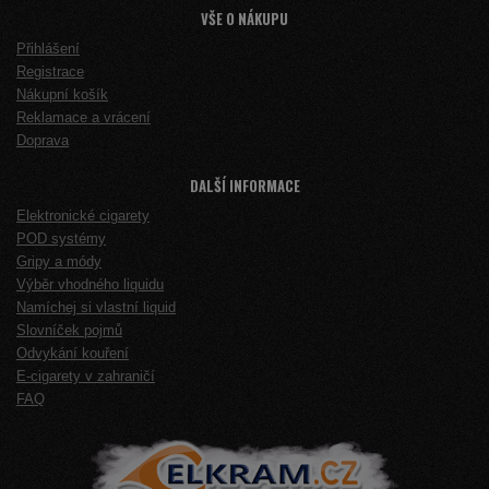
VŠE O NÁKUPU
Přihlášení
Registrace
Nákupní košík
Reklamace a vrácení
Doprava
DALŠÍ INFORMACE
Elektronické cigarety
POD systémy
Gripy a módy
Výběr vhodného liquidu
Namíchej si vlastní liquid
Slovníček pojmů
Odvykání kouření
E-cigarety v zahraničí
FAQ