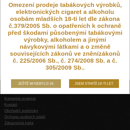
Omezení prodeje tabákových výrobků,
elektronických cigaret a alkoholu
osobám mladších 18-ti let dle zákona
č.379/2005 Sb. o opatřeních k ochraně
před škodami působenými tabákovými
výrobky, alkoholem a jinými
návykovými látkami a o změně
souvisejících zákonů ve zněnízákonů
č. 225/2006 Sb., č. 274/2008 Sb. a č.
305/2009 Sb..
JEŠTĚ MI NEBYLO 18.
JSEM STARŠÍ 18-TI LET.
O NÁS
Kamenná prodejna
Kontakt
Obchodní podmínky
Ochrana osobních údajů
Zákaznická karta