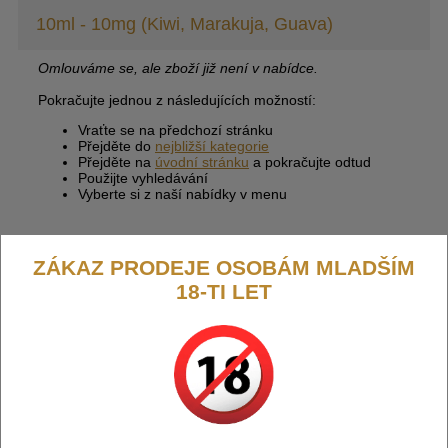
10ml - 10mg (Kiwi, Marakuja, Guava)
Omlouváme se, ale zboží již není v nabídce.
Pokračujte jednou z následujících možností:
Vraťte se na předchozí stránku
Přejděte do
nejbližší kategorie
Přejděte na
úvodní stránku
a pokračujte odtud
Použijte vyhledávání
Vyberte si z naší nabídky v menu
ZÁKAZ PRODEJE OSOBÁM MLADŠÍM
18-TI LET