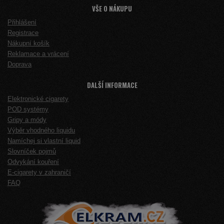
VŠE O NÁKUPU
Přihlášení
Registrace
Nákupní košík
Reklamace a vrácení
Doprava
DALŠÍ INFORMACE
Elektronické cigarety
POD systémy
Gripy a módy
Výběr vhodného liquidu
Namíchej si vlastní liquid
Slovníček pojmů
Odvykání kouření
E-cigarety v zahraničí
FAQ