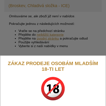
(Broskev, Chladivá složka - ICE)
Omlouváme se, ale zboží již není v nabídce.
Pokračujte jednou z následujících možností:
Vraťte se na předchozí stránku
Přejděte do
nejbližší kategorie
Přejděte na
úvodní stránku
a pokračujte odtud
Použijte vyhledávání
Vyberte si z naší nabídky v menu
ZÁKAZ PRODEJE OSOBÁM MLADŠÍM
18-TI LET