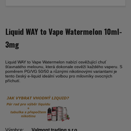
Liquid WAY to Vape Watermelon 10ml-
3mg
Liquid WAY to Vape Watermelon nabízí osvěžující chuť
šťavnatého melounu, která dokonale osvěží každého vaperu. S
poměrem PG/VG 50/50 a různými nikotinovými variantami je
tento český e-liquid ideální volbou pro milovníky ovocných
příchutí.
Výrobce:
Valmont trading s.r.o.