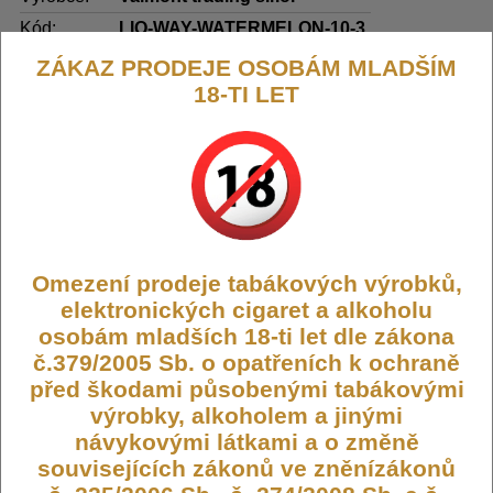
Kód:
LIQ-WAY-WATERMELON-10-3
Dostupnost:
Skladem
ZÁKAZ PRODEJE OSOBÁM MLADŠÍM
18-TI LET
Počet ks:
82
ks
209,- KČ
DO KOŠÍKU
Omezení prodeje tabákových výrobků,
elektronických cigaret a alkoholu
Liquid WAY to Vape Watermelon
osobám mladších 18-ti let dle zákona
č.379/2005 Sb. o opatřeních k ochraně
10ml-3mg
před škodami působenými tabákovými
výrobky, alkoholem a jinými
Liquid WAY to Vape je oblíbený e-liquid od českého výrobce,
návykovými látkami a o změně
který se zaměřuje na kvalitu a uspokojení potřeb náročných
souvisejících zákonů ve zněnízákonů
uživatelů. Tento produkt je ideální volbou jak pro začátečníky, tak
pro zkušené vapery, kteří hledají spolehlivý a chutný liquid pro