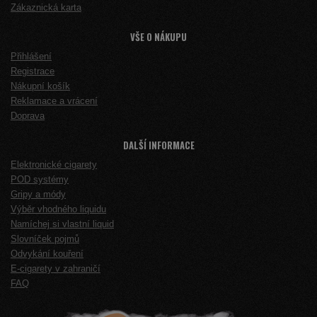
Zákaznická karta
VŠE O NÁKUPU
Přihlášení
Registrace
Nákupní košík
Reklamace a vrácení
Doprava
DALŠÍ INFORMACE
Elektronické cigarety
POD systémy
Gripy a módy
Výběr vhodného liquidu
Namíchej si vlastní liquid
Slovníček pojmů
Odvykání kouření
E-cigarety v zahraničí
FAQ