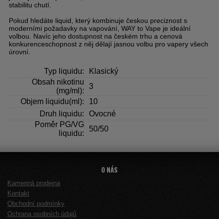
stabilitu chutí.
Pokud hledáte liquid, který kombinuje českou preciznost s
moderními požadavky na vapování, WAY to Vape je ideální
volbou. Navíc jeho dostupnost na českém trhu a cenová
konkurenceschopnost z něj dělají jasnou volbu pro vapery všech
úrovní.
Typ liquidu:
Klasický
Obsah nikotinu
3
(mg/ml):
Objem liquidu(ml):
10
Druh liquidu:
Ovocné
Poměr PG/VG
50/50
liquidu:
O NÁS
Kamenná prodejna
Kontakt
Obchodní podmínky
Ochrana osobních údajů