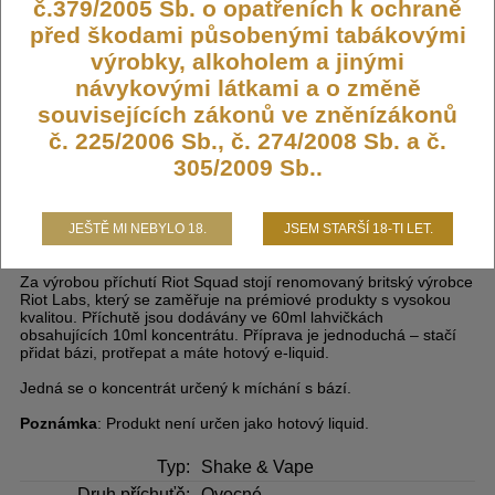
349,- KČ
č.379/2005 Sb. o opatřeních k ochraně
před škodami působenými tabákovými
výrobky, alkoholem a jinými
DO KOŠÍKU
návykovými látkami a o změně
souvisejících zákonů ve zněnízákonů
č. 225/2006 Sb., č. 274/2008 Sb. a č.
305/2009 Sb..
Příchuť Riot BAR EDTN S&V 10ml
Apple XL (Jablečný mix)
JEŠTĚ MI NEBYLO 18.
JSEM STARŠÍ 18-TI LET.
Za výrobou příchutí Riot Squad stojí renomovaný britský výrobce
Riot Labs, který se zaměřuje na prémiové produkty s vysokou
kvalitou. Příchutě jsou dodávány ve 60ml lahvičkách
obsahujících 10ml koncentrátu. Příprava je jednoduchá – stačí
přidat bázi, protřepat a máte hotový e-liquid.
Jedná se o koncentrát určený k míchání s bází.
Poznámka
: Produkt není určen jako hotový liquid.
Typ:
Shake & Vape
Druh příchuťě:
Ovocné