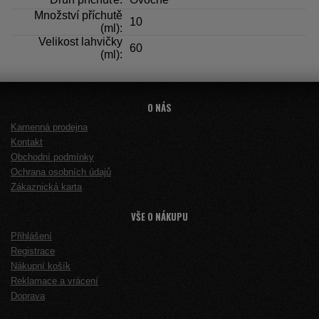
Množství příchutě
10
(ml):
Velikost lahvičky
60
(ml):
O NÁS
Kamenná prodejna
Kontakt
Obchodní podmínky
Ochrana osobních údajů
Zákaznická karta
VŠE O NÁKUPU
Přihlášení
Registrace
Nákupní košík
Reklamace a vrácení
Doprava