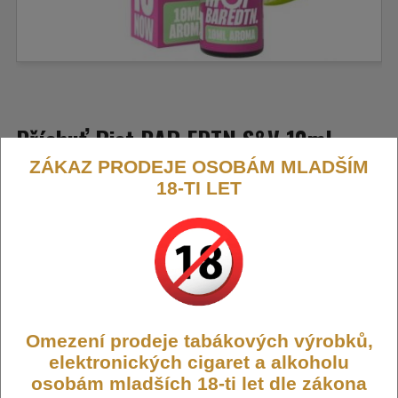
Příchuť Riot BAR EDTN S&V 10ml
ZÁKAZ PRODEJE OSOBÁM MLADŠÍM
Apple XL (Jablečný mix)
18-TI LET
Ovocný mix různých druhů jablek – od sladkých po lehce
nakyslé. Harmonická a osvěžující chuť plná ovocné šťávy.
Výrobce:
Riot Squad (GB)
Kód:
FLAVOR-RIOT-ED-APXL
Dostupnost:
Skladem
Omezení prodeje tabákových výrobků,
Počet ks:
65
ks
elektronických cigaret a alkoholu
osobám mladších 18-ti let dle zákona