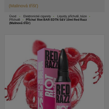
(Malinová tříšť)
Úvod
Elektronické cigarety
Liquidy, příchutě, báze
Příchutě
Příchuť Riot BAR EDTN S&V 10ml Red Razz
(Malinová tříšť)