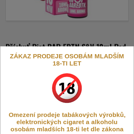
Příchuť Riot BAR EDTN S&V 10ml Red
ZÁKAZ PRODEJE OSOBÁM MLADŠÍM
Razz (Malinová tříšť)
18-TI LET
Sladká a lehce nakyslá chuť malin s ledovým podtónem.
Připomíná ovocnou tříšť plnou chuti a svěžesti.
Výrobce:
Riot Squad (GB)
Kód:
FLAVOR-RIOT-ED-REDR
Dostupnost:
Skladem
Omezení prodeje tabákových výrobků,
Počet ks:
108
ks
elektronických cigaret a alkoholu
osobám mladších 18-ti let dle zákona