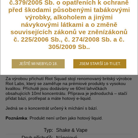
349,- KČ
č.379/2005 Sb. o opatřeních k ochraně
před škodami působenými tabákovými
výrobky, alkoholem a jinými
DO KOŠÍKU
návykovými látkami a o změně
souvisejících zákonů ve zněnízákonů
č. 225/2006 Sb., č. 274/2008 Sb. a č.
305/2009 Sb..
Příchuť Riot BAR EDTN S&V 10ml
Red Razz (Malinová tříšť)
JEŠTĚ MI NEBYLO 18.
JSEM STARŠÍ 18-TI LET.
Za výrobou příchutí Riot Squad stojí renomovaný britský výrobce
Riot Labs, který se zaměřuje na prémiové produkty s vysokou
kvalitou. Příchutě jsou dodávány ve 60ml lahvičkách
obsahujících 10ml koncentrátu. Příprava je jednoduchá – stačí
přidat bázi, protřepat a máte hotový e-liquid.
Jedná se o koncentrát určený k míchání s bází.
Poznámka
: Produkt není určen jako hotový liquid.
Typ:
Shake & Vape
Druh příchuťě:
Nápojové