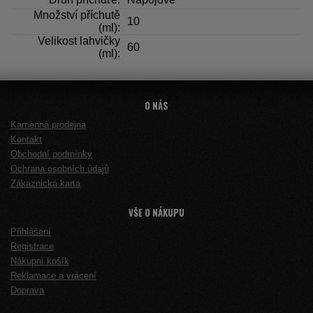
Množství příchutě
10
(ml):
Velikost lahvičky
60
(ml):
O NÁS
Kamenná prodejna
Kontakt
Obchodní podmínky
Ochrana osobních údajů
Zákaznická karta
VŠE O NÁKUPU
Přihlášení
Registrace
Nákupní košík
Reklamace a vrácení
Doprava