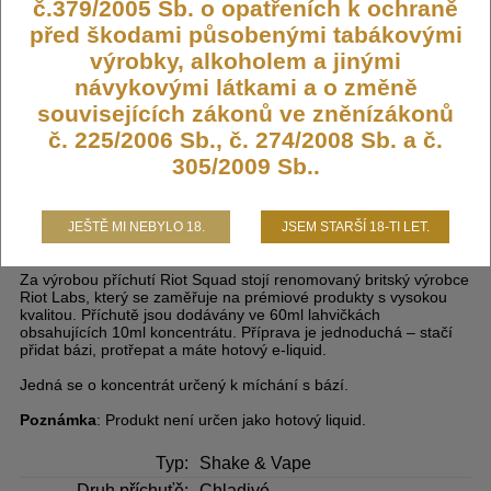
349,- KČ
č.379/2005 Sb. o opatřeních k ochraně
před škodami působenými tabákovými
výrobky, alkoholem a jinými
DO KOŠÍKU
návykovými látkami a o změně
souvisejících zákonů ve zněnízákonů
č. 225/2006 Sb., č. 274/2008 Sb. a č.
305/2009 Sb..
Příchuť Riot BAR EDTN S&V 10ml
Pineapple Ice (Ledový ananas)
JEŠTĚ MI NEBYLO 18.
JSEM STARŠÍ 18-TI LET.
Za výrobou příchutí Riot Squad stojí renomovaný britský výrobce
Riot Labs, který se zaměřuje na prémiové produkty s vysokou
kvalitou. Příchutě jsou dodávány ve 60ml lahvičkách
obsahujících 10ml koncentrátu. Příprava je jednoduchá – stačí
přidat bázi, protřepat a máte hotový e-liquid.
Jedná se o koncentrát určený k míchání s bází.
Poznámka
: Produkt není určen jako hotový liquid.
Typ:
Shake & Vape
Druh příchuťě:
Chladivé