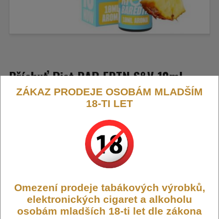
Příchuť Riot BAR EDTN S&V 10ml
ZÁKAZ PRODEJE OSOBÁM MLADŠÍM
Pineapple Ice (Ledový ananas)
18-TI LET
Exotická chuť zralého ananasu v kombinaci s ledovým efektem.
Sladká, šťavnatá a zároveň perfektně osvěžující.
Výrobce:
Riot Squad (GB)
Kód:
FLAVOR-RIOT-ED-PINEA
Dostupnost:
Skladem
Omezení prodeje tabákových výrobků,
Počet ks:
89
ks
elektronických cigaret a alkoholu
osobám mladších 18-ti let dle zákona