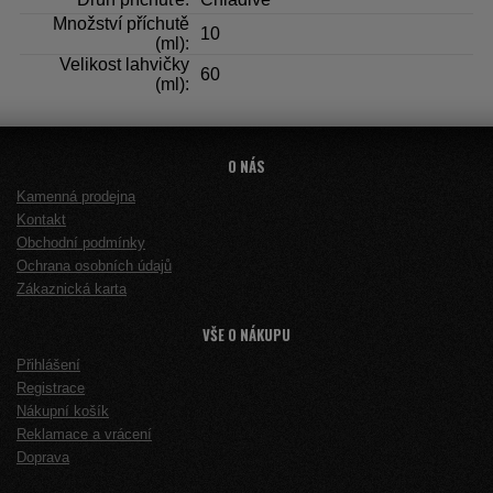
Množství příchutě
10
(ml):
Velikost lahvičky
60
(ml):
O NÁS
Kamenná prodejna
Kontakt
Obchodní podmínky
Ochrana osobních údajů
Zákaznická karta
VŠE O NÁKUPU
Přihlášení
Registrace
Nákupní košík
Reklamace a vrácení
Doprava